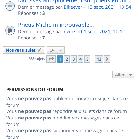
Dernier message par
Bikeever
«
13 sept. 2021, 19:54
Réponses :
3
Pneus Michelin introuvable...
Dernier message par
rigin's
«
01 sept. 2021, 10:11
Réponses :
7
Nouveau sujet
Page
1
sur
13
385 sujets
1
2
3
4
5
13
Suivant
…
Aller
PERMISSIONS DU FORUM
Vous
ne pouvez pas
publier de nouveaux sujets dans ce
forum
Vous
ne pouvez pas
répondre aux sujets dans ce forum
Vous
ne pouvez pas
modifier vos messages dans ce
forum
Vous
ne pouvez pas
supprimer vos messages dans ce
forum