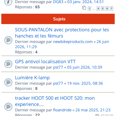
Dernier message par
DG83
«
03 janv. 2024, 14:51
Réponses :
65
1
4
5
6
7
…
Sujets
SOUS-PANTALON avec protections pour les
hanches et les fémurs
Dernier message par
newbikeproducts.com
«
26 juin
2026, 11:29
Réponses :
4
GPS antivol localisation VTT
Dernier message par
pst77
«
05 juin 2026, 10:39
Lumière K-lamp
Dernier message par
pst77
«
19 nov. 2025, 08:36
Réponses :
8
tracker HOOT 500 et HOOT 520: mon
experience....
Dernier message par
floandride
«
26 mai 2025, 21:23
Réponses :
22