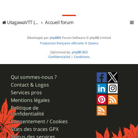
UtagawaVTT (Randos VTT et VTTAE avec traces GPS)
Accueil forum
Développé par
phpBB
® Forum Software © phpBB Limited
Traduction française officielle
©
Qiaeru
Optimized by:
phpBB SEO
Confidentialité
|
Conditions
Qui sommes-nous ?
Contact & Logos
Services pros
Mentions légales
Politique de
confidentialité
Consentement / Cookies
Stats des traces GPX
Status des services