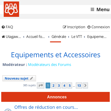
Menu
FAQ
Inscription
Connexion
UtagawaVTT (Randos VTT et VTTAE avec traces GPS)
Accueil forum
Générale
Le VTT
Equipements et Accessoires
Equipements et Accessoires
Modérateur :
Modérateurs des Forums
Nouveau sujet
Page
1
sur
13
385 sujets
1
2
3
4
5
13
Suivant
…
Annonces
Offres de réduction en cours...