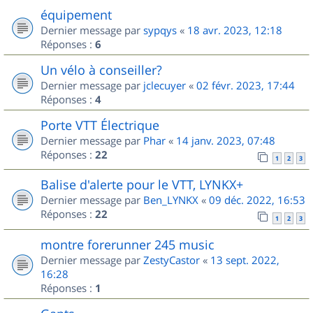
équipement
Dernier message par
sypqys
«
18 avr. 2023, 12:18
Réponses :
6
Un vélo à conseiller?
Dernier message par
jclecuyer
«
02 févr. 2023, 17:44
Réponses :
4
Porte VTT Électrique
Dernier message par
Phar
«
14 janv. 2023, 07:48
Réponses :
22
1
2
3
Balise d'alerte pour le VTT, LYNKX+
Dernier message par
Ben_LYNKX
«
09 déc. 2022, 16:53
Réponses :
22
1
2
3
montre forerunner 245 music
Dernier message par
ZestyCastor
«
13 sept. 2022,
16:28
Réponses :
1