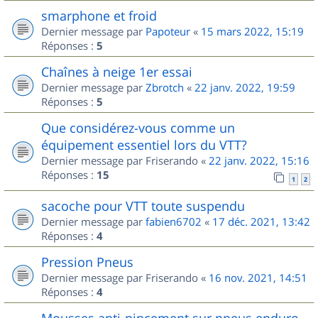
smarphone et froid
Dernier message par
Papoteur
«
15 mars 2022, 15:19
Réponses :
5
Chaînes à neige 1er essai
Dernier message par
Zbrotch
«
22 janv. 2022, 19:59
Réponses :
5
Que considérez-vous comme un
équipement essentiel lors du VTT?
Dernier message par
Friserando
«
22 janv. 2022, 15:16
Réponses :
15
1
2
sacoche pour VTT toute suspendu
Dernier message par
fabien6702
«
17 déc. 2021, 13:42
Réponses :
4
Pression Pneus
Dernier message par
Friserando
«
16 nov. 2021, 14:51
Réponses :
4
Mousses anti-pincement sur pneus enduro