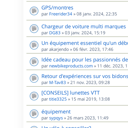
GPS/montres
par
Freerider34
»
08 janv. 2024, 22:35
Chargeur de voiture multi marques
par
DG83
»
03 janv. 2024, 15:19
Un équipement essentiel qu'un débu
par
akarjendo
»
06 févr. 2023, 17:46
Idée cadeau pour les passionnés d
par
newbikeproducts.com
»
11 déc. 2023, 
Retour d'expériences sur vos bidons
par
M-Tav83
»
21 nov. 2023, 09:28
[CONSEILS] lunettes VTT
par
titie3325
»
15 mai 2019, 13:08
équipement
par
sypqys
»
26 mars 2023, 11:49
Un vélo à conseiller?