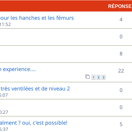
RÉPONSE
p
ur les hanches et les fémurs
R
o
4
11:52
é
n
R
0
p
s
é
o
e
R
8
p
n
s
é
o
experience....
R
22
s
p
n
1
2
3
é
e
o
très ventilées et de niveau 2
s
R
0
p
s
6:07
n
e
é
o
s
R
0
s
p
0:27
n
e
é
o
lment ? oui, c'est possible!
s
R
5
s
p
5:37