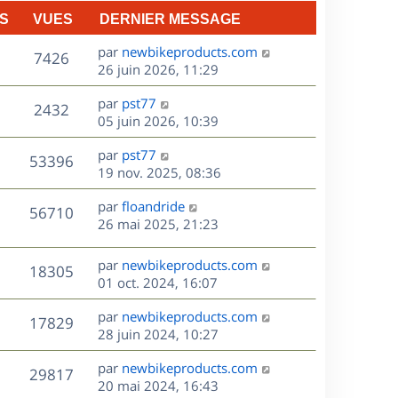
n
S
VUES
DERNIER MESSAGE
e
i
e
D
par
newbikeproducts.com
V
s
7426
r
e
26 juin 2026, 11:29
m
r
u
e
D
par
pst77
n
V
2432
s
e
e
05 juin 2026, 10:39
i
s
r
u
e
a
s
D
par
pst77
n
r
V
53396
g
e
e
19 nov. 2025, 08:36
i
m
e
r
u
e
e
s
D
par
floandride
n
r
V
s
56710
e
e
26 mai 2025, 21:23
i
m
s
r
u
e
e
a
s
n
r
s
D
g
par
newbikeproducts.com
V
18305
e
i
m
s
e
e
01 oct. 2024, 16:07
e
e
a
r
u
s
r
s
D
g
par
newbikeproducts.com
n
V
17829
m
s
e
e
e
28 juin 2024, 10:27
i
e
a
r
u
e
s
s
D
g
par
newbikeproducts.com
n
r
V
29817
s
e
e
e
20 mai 2024, 16:43
i
m