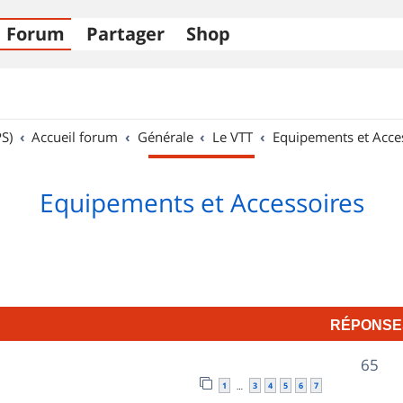
Forum
Partager
Shop
S)
Accueil forum
Générale
Le VTT
Equipements et Acce
Equipements et Accessoires
RÉPONSE
R
65
1
3
4
5
6
7
…
é