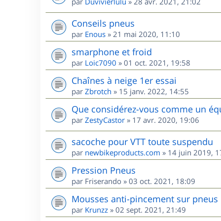
par
Duvivierlulu
»
28 avr. 2021, 21:02
Conseils pneus
par
Enous
»
21 mai 2020, 11:10
smarphone et froid
par
Loic7090
»
01 oct. 2021, 19:58
Chaînes à neige 1er essai
par
Zbrotch
»
15 janv. 2022, 14:55
Que considérez-vous comme un équi
par
ZestyCastor
»
17 avr. 2020, 19:06
sacoche pour VTT toute suspendu
par
newbikeproducts.com
»
14 juin 2019, 1
Pression Pneus
par
Friserando
»
03 oct. 2021, 18:09
Mousses anti-pincement sur pneus
par
Krunzz
»
02 sept. 2021, 21:49