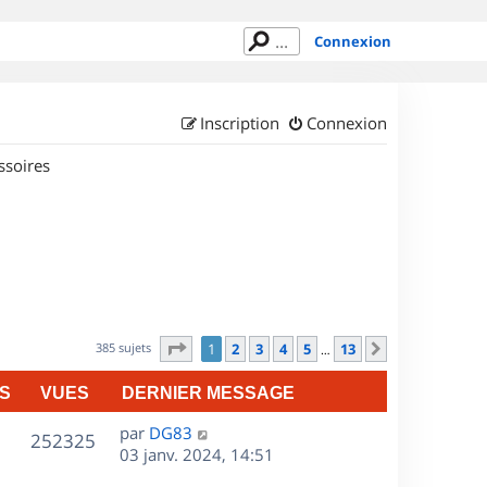
Connexion
Inscription
Connexion
ssoires
Page
1
sur
13
385 sujets
1
2
3
4
5
13
Suivant
…
S
VUES
DERNIER MESSAGE
D
par
DG83
V
252325
e
03 janv. 2024, 14:51
r
u