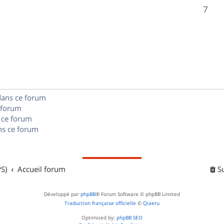
o
R
7
s
s
p
n
é
e
o
s
p
s
n
e
o
s
s
n
e
dans ce forum
s
s
 forum
e
 ce forum
s ce forum
s
S)
Accueil forum
S
Développé par
phpBB
® Forum Software © phpBB Limited
Traduction française officielle
©
Qiaeru
Optimized by:
phpBB SEO