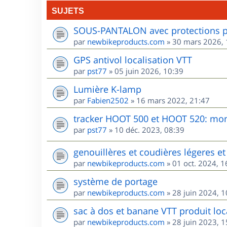
SUJETS
SOUS-PANTALON avec protections po
par
newbikeproducts.com
»
30 mars 2026, 
GPS antivol localisation VTT
par
pst77
»
05 juin 2026, 10:39
Lumière K-lamp
par
Fabien2502
»
16 mars 2022, 21:47
tracker HOOT 500 et HOOT 520: mon 
par
pst77
»
10 déc. 2023, 08:39
genouillères et coudières légeres et 
par
newbikeproducts.com
»
01 oct. 2024, 1
système de portage
par
newbikeproducts.com
»
28 juin 2024, 1
sac à dos et banane VTT produit loca
par
newbikeproducts.com
»
28 juin 2023, 1