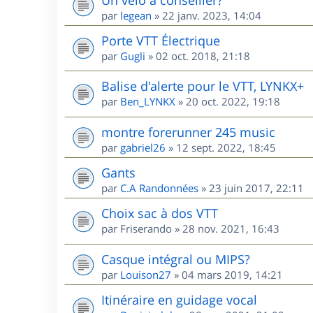
par
legean
»
22 janv. 2023, 14:04
Porte VTT Électrique
par
Gugli
»
02 oct. 2018, 21:18
Balise d'alerte pour le VTT, LYNKX+
par
Ben_LYNKX
»
20 oct. 2022, 19:18
montre forerunner 245 music
par
gabriel26
»
12 sept. 2022, 18:45
Gants
par
C.A Randonnées
»
23 juin 2017, 22:11
Choix sac à dos VTT
par
Friserando
»
28 nov. 2021, 16:43
Casque intégral ou MIPS?
par
Louison27
»
04 mars 2019, 14:21
Itinéraire en guidage vocal