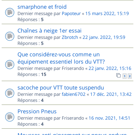
smarphone et froid
Dernier message par
Papoteur
«
15 mars 2022, 15:19
Réponses :
5
Chaînes à neige 1er essai
Dernier message par
Zbrotch
«
22 janv. 2022, 19:59
Réponses :
5
Que considérez-vous comme un
équipement essentiel lors du VTT?
Dernier message par
Friserando
«
22 janv. 2022, 15:16
Réponses :
15
1
2
sacoche pour VTT toute suspendu
Dernier message par
fabien6702
«
17 déc. 2021, 13:42
Réponses :
4
Pression Pneus
Dernier message par
Friserando
«
16 nov. 2021, 14:51
Réponses :
4
Mousses anti-pincement sur pneus enduro