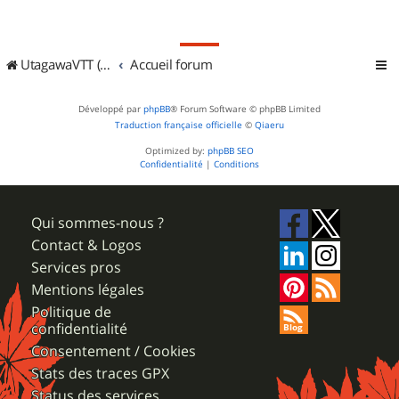
UtagawaVTT (Randos VTT et VTTAE avec traces GPS)
Accueil forum
Développé par
phpBB
® Forum Software © phpBB Limited
Traduction française officielle
©
Qiaeru
Optimized by:
phpBB SEO
Confidentialité
|
Conditions
Qui sommes-nous ?
Contact & Logos
Services pros
Mentions légales
Politique de
confidentialité
Consentement / Cookies
Stats des traces GPX
Status des services