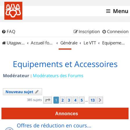
Menu
FAQ
Inscription
Connexion
UtagawaVTT (Randos VTT et VTTAE avec traces GPS)
Accueil forum
Générale
Le VTT
Equipements et Accessoires
Equipements et Accessoires
Modérateur :
Modérateurs des Forums
Nouveau sujet
Page
1
sur
13
385 sujets
1
2
3
4
5
13
Suivant
…
Annonces
Offres de réduction en cours...