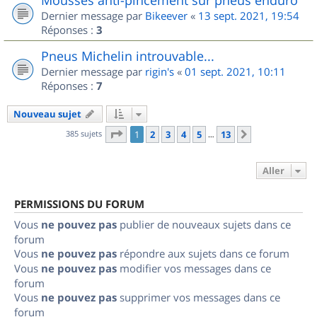
Dernier message par
Bikeever
«
13 sept. 2021, 19:54
Réponses :
3
Pneus Michelin introuvable...
Dernier message par
rigin's
«
01 sept. 2021, 10:11
Réponses :
7
Nouveau sujet
Page
1
sur
13
385 sujets
1
2
3
4
5
13
Suivant
…
Aller
PERMISSIONS DU FORUM
Vous
ne pouvez pas
publier de nouveaux sujets dans ce
forum
Vous
ne pouvez pas
répondre aux sujets dans ce forum
Vous
ne pouvez pas
modifier vos messages dans ce
forum
Vous
ne pouvez pas
supprimer vos messages dans ce
forum