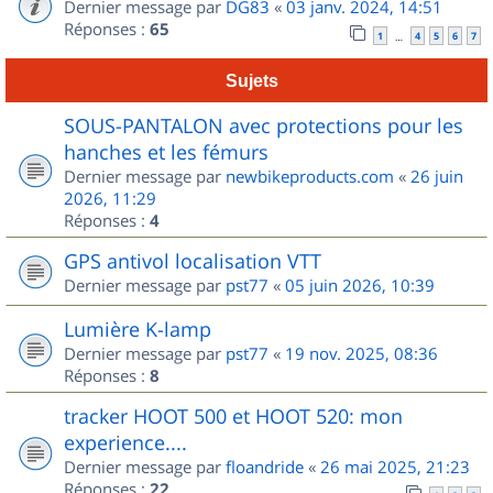
Dernier message par
DG83
«
03 janv. 2024, 14:51
Réponses :
65
1
4
5
6
7
…
Sujets
SOUS-PANTALON avec protections pour les
hanches et les fémurs
Dernier message par
newbikeproducts.com
«
26 juin
2026, 11:29
Réponses :
4
GPS antivol localisation VTT
Dernier message par
pst77
«
05 juin 2026, 10:39
Lumière K-lamp
Dernier message par
pst77
«
19 nov. 2025, 08:36
Réponses :
8
tracker HOOT 500 et HOOT 520: mon
experience....
Dernier message par
floandride
«
26 mai 2025, 21:23
Réponses :
22