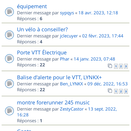
équipement
Dernier message par
sypqys
«
18 avr. 2023, 12:18
Réponses :
6
Un vélo à conseiller?
Dernier message par
jclecuyer
«
02 févr. 2023, 17:44
Réponses :
4
Porte VTT Électrique
Dernier message par
Phar
«
14 janv. 2023, 07:48
Réponses :
22
1
2
3
Balise d'alerte pour le VTT, LYNKX+
Dernier message par
Ben_LYNKX
«
09 déc. 2022, 16:53
Réponses :
22
1
2
3
montre forerunner 245 music
Dernier message par
ZestyCastor
«
13 sept. 2022,
16:28
Réponses :
1