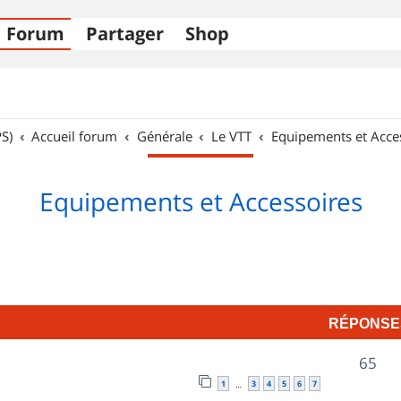
Forum
Partager
Shop
S)
Accueil forum
Générale
Le VTT
Equipements et Acce
Equipements et Accessoires
RÉPONSE
R
65
1
3
4
5
6
7
…
é