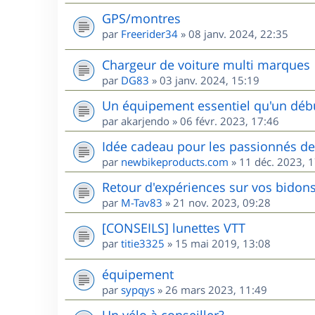
GPS/montres
par
Freerider34
»
08 janv. 2024, 22:35
Chargeur de voiture multi marques
par
DG83
»
03 janv. 2024, 15:19
Un équipement essentiel qu'un débu
par
akarjendo
»
06 févr. 2023, 17:46
Idée cadeau pour les passionnés d
par
newbikeproducts.com
»
11 déc. 2023, 
Retour d'expériences sur vos bidons
par
M-Tav83
»
21 nov. 2023, 09:28
[CONSEILS] lunettes VTT
par
titie3325
»
15 mai 2019, 13:08
équipement
par
sypqys
»
26 mars 2023, 11:49
Un vélo à conseiller?