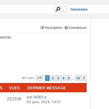
Connexion
Inscription
Connexion
ssoires
Page
1
sur
13
385 sujets
1
2
3
4
5
13
Suivant
…
S
VUES
DERNIER MESSAGE
D
par
DG83
V
252338
e
03 janv. 2024, 14:51
r
u