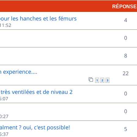
RÉPONSE
p
ur les hanches et les fémurs
R
o
4
11:52
é
n
R
0
p
s
é
o
e
R
8
p
n
s
é
o
experience....
R
22
s
p
n
1
2
3
é
e
o
très ventilées et de niveau 2
s
R
0
p
s
6:07
n
e
é
o
s
R
0
s
p
0:27
n
e
é
o
lment ? oui, c'est possible!
s
R
5
s
p
5:37