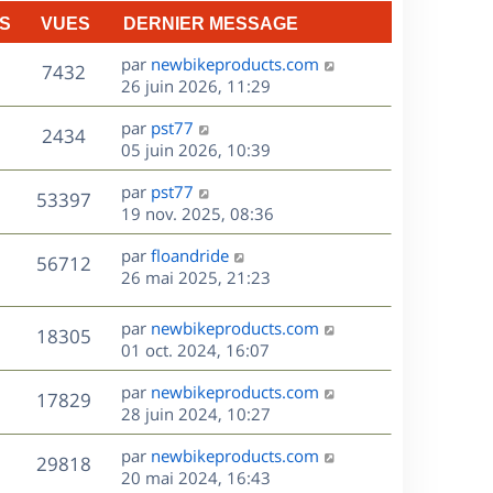
n
S
VUES
DERNIER MESSAGE
e
i
e
D
par
newbikeproducts.com
V
s
7432
r
e
26 juin 2026, 11:29
m
r
u
e
D
par
pst77
n
V
2434
s
e
e
05 juin 2026, 10:39
i
s
r
u
e
a
s
D
par
pst77
n
r
V
53397
g
e
e
19 nov. 2025, 08:36
i
m
e
r
u
e
e
s
D
par
floandride
n
r
V
s
56712
e
e
26 mai 2025, 21:23
i
m
s
r
u
e
e
a
s
n
r
s
D
g
par
newbikeproducts.com
V
18305
e
i
m
s
e
e
01 oct. 2024, 16:07
e
e
a
r
u
s
r
s
D
g
par
newbikeproducts.com
n
V
17829
m
s
e
e
e
28 juin 2024, 10:27
i
e
a
r
u
e
s
s
D
g
par
newbikeproducts.com
n
r
V
29818
s
e
e
e
20 mai 2024, 16:43
i
m