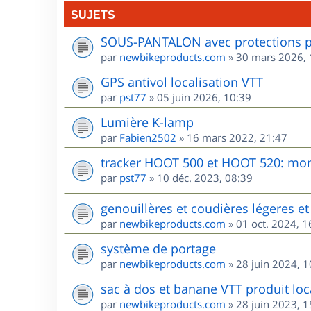
SUJETS
SOUS-PANTALON avec protections po
par
newbikeproducts.com
»
30 mars 2026, 
GPS antivol localisation VTT
par
pst77
»
05 juin 2026, 10:39
Lumière K-lamp
par
Fabien2502
»
16 mars 2022, 21:47
tracker HOOT 500 et HOOT 520: mon 
par
pst77
»
10 déc. 2023, 08:39
genouillères et coudières légeres et 
par
newbikeproducts.com
»
01 oct. 2024, 1
système de portage
par
newbikeproducts.com
»
28 juin 2024, 1
sac à dos et banane VTT produit loca
par
newbikeproducts.com
»
28 juin 2023, 1