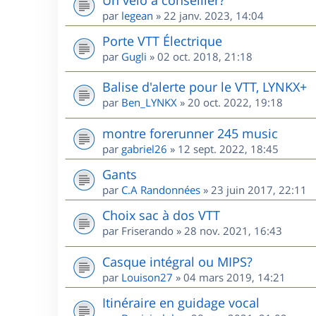
par
legean
»
22 janv. 2023, 14:04
Porte VTT Électrique
par
Gugli
»
02 oct. 2018, 21:18
Balise d'alerte pour le VTT, LYNKX+
par
Ben_LYNKX
»
20 oct. 2022, 19:18
montre forerunner 245 music
par
gabriel26
»
12 sept. 2022, 18:45
Gants
par
C.A Randonnées
»
23 juin 2017, 22:11
Choix sac à dos VTT
par
Friserando
»
28 nov. 2021, 16:43
Casque intégral ou MIPS?
par
Louison27
»
04 mars 2019, 14:21
Itinéraire en guidage vocal