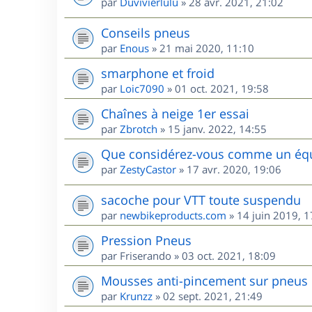
par
Duvivierlulu
»
28 avr. 2021, 21:02
Conseils pneus
par
Enous
»
21 mai 2020, 11:10
smarphone et froid
par
Loic7090
»
01 oct. 2021, 19:58
Chaînes à neige 1er essai
par
Zbrotch
»
15 janv. 2022, 14:55
Que considérez-vous comme un équi
par
ZestyCastor
»
17 avr. 2020, 19:06
sacoche pour VTT toute suspendu
par
newbikeproducts.com
»
14 juin 2019, 1
Pression Pneus
par
Friserando
»
03 oct. 2021, 18:09
Mousses anti-pincement sur pneus
par
Krunzz
»
02 sept. 2021, 21:49