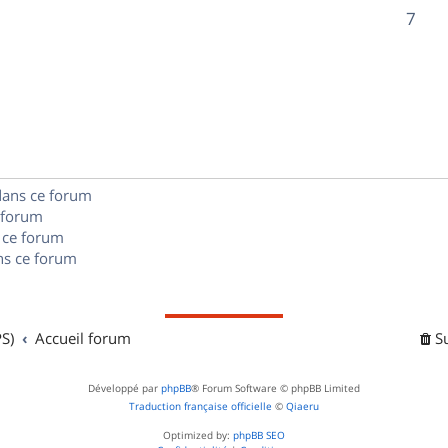
o
R
7
s
s
p
n
é
e
o
s
p
s
n
e
o
s
s
n
e
dans ce forum
s
s
 forum
e
 ce forum
s ce forum
s
S)
Accueil forum
S
Développé par
phpBB
® Forum Software © phpBB Limited
Traduction française officielle
©
Qiaeru
Optimized by:
phpBB SEO