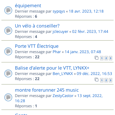
équipement
Dernier message par
sypqys
«
18 avr. 2023, 12:18
Réponses :
6
Un vélo à conseiller?
Dernier message par
jclecuyer
«
02 févr. 2023, 17:44
Réponses :
4
Porte VTT Électrique
Dernier message par
Phar
«
14 janv. 2023, 07:48
Réponses :
22
1
2
3
Balise d'alerte pour le VTT, LYNKX+
Dernier message par
Ben_LYNKX
«
09 déc. 2022, 16:53
Réponses :
22
1
2
3
montre forerunner 245 music
Dernier message par
ZestyCastor
«
13 sept. 2022,
16:28
Réponses :
1