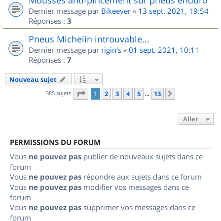
Dernier message par
Bikeever
«
13 sept. 2021, 19:54
Réponses :
3
Pneus Michelin introuvable...
Dernier message par
rigin's
«
01 sept. 2021, 10:11
Réponses :
7
Nouveau sujet
Page
1
sur
13
385 sujets
1
2
3
4
5
13
Suivant
…
Aller
PERMISSIONS DU FORUM
Vous
ne pouvez pas
publier de nouveaux sujets dans ce
forum
Vous
ne pouvez pas
répondre aux sujets dans ce forum
Vous
ne pouvez pas
modifier vos messages dans ce
forum
Vous
ne pouvez pas
supprimer vos messages dans ce
forum