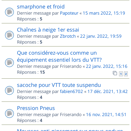
smarphone et froid
Dernier message par
Papoteur
«
15 mars 2022, 15:19
Réponses :
5
Chaînes à neige 1er essai
Dernier message par
Zbrotch
«
22 janv. 2022, 19:59
Réponses :
5
Que considérez-vous comme un
équipement essentiel lors du VTT?
Dernier message par
Friserando
«
22 janv. 2022, 15:16
Réponses :
15
1
2
sacoche pour VTT toute suspendu
Dernier message par
fabien6702
«
17 déc. 2021, 13:42
Réponses :
4
Pression Pneus
Dernier message par
Friserando
«
16 nov. 2021, 14:51
Réponses :
4
Mousses anti-pincement sur pneus enduro