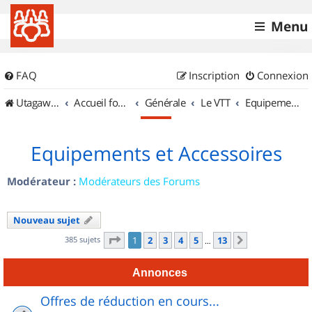
Menu
FAQ
Inscription
Connexion
UtagawaVTT (Randos VTT et VTTAE avec traces GPS)
Accueil forum
Générale
Le VTT
Equipements et Accessoires
Equipements et Accessoires
Modérateur :
Modérateurs des Forums
Nouveau sujet
Page
1
sur
13
385 sujets
1
2
3
4
5
13
Suivant
…
Annonces
Offres de réduction en cours...