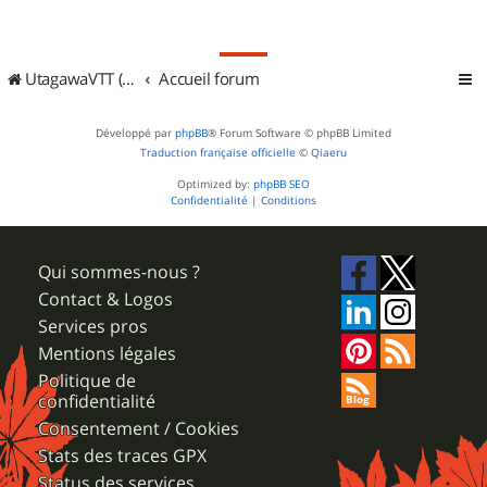
UtagawaVTT (Randos VTT et VTTAE avec traces GPS)
Accueil forum
Développé par
phpBB
® Forum Software © phpBB Limited
Traduction française officielle
©
Qiaeru
Optimized by:
phpBB SEO
Confidentialité
|
Conditions
Qui sommes-nous ?
Contact & Logos
Services pros
Mentions légales
Politique de
confidentialité
Consentement / Cookies
Stats des traces GPX
Status des services