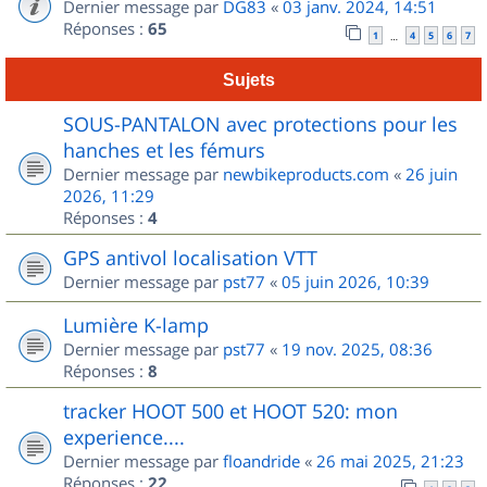
Dernier message par
DG83
«
03 janv. 2024, 14:51
Réponses :
65
1
4
5
6
7
…
Sujets
SOUS-PANTALON avec protections pour les
hanches et les fémurs
Dernier message par
newbikeproducts.com
«
26 juin
2026, 11:29
Réponses :
4
GPS antivol localisation VTT
Dernier message par
pst77
«
05 juin 2026, 10:39
Lumière K-lamp
Dernier message par
pst77
«
19 nov. 2025, 08:36
Réponses :
8
tracker HOOT 500 et HOOT 520: mon
experience....
Dernier message par
floandride
«
26 mai 2025, 21:23
Réponses :
22