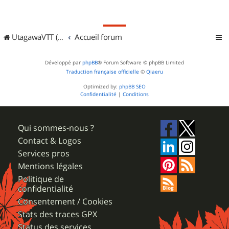
UtagawaVTT (Randos VTT et VTTAE avec traces GPS)
Accueil forum
Développé par
phpBB
® Forum Software © phpBB Limited
Traduction française officielle
©
Qiaeru
Optimized by:
phpBB SEO
Confidentialité
|
Conditions
Qui sommes-nous ?
Contact & Logos
Services pros
Mentions légales
Politique de
confidentialité
Consentement / Cookies
Stats des traces GPX
Status des services