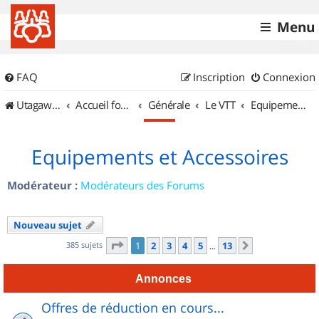
Menu
FAQ
Inscription
Connexion
UtagawaVTT (Randos VTT et VTTAE avec traces GPS)
Accueil forum
Générale
Le VTT
Equipements et Accessoires
Equipements et Accessoires
Modérateur :
Modérateurs des Forums
Nouveau sujet
Page
1
sur
13
385 sujets
1
2
3
4
5
13
Suivant
…
Annonces
Offres de réduction en cours...