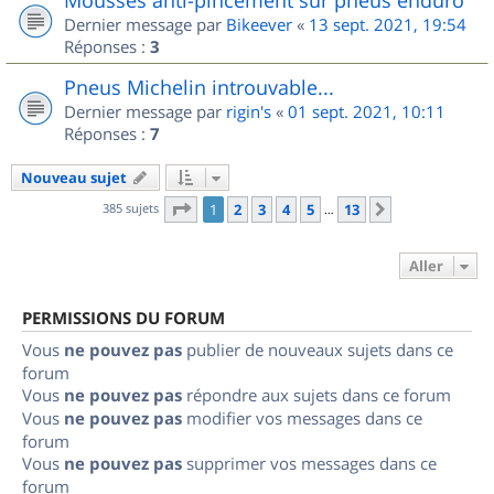
Dernier message par
Bikeever
«
13 sept. 2021, 19:54
Réponses :
3
Pneus Michelin introuvable...
Dernier message par
rigin's
«
01 sept. 2021, 10:11
Réponses :
7
Nouveau sujet
Page
1
sur
13
385 sujets
1
2
3
4
5
13
Suivant
…
Aller
PERMISSIONS DU FORUM
Vous
ne pouvez pas
publier de nouveaux sujets dans ce
forum
Vous
ne pouvez pas
répondre aux sujets dans ce forum
Vous
ne pouvez pas
modifier vos messages dans ce
forum
Vous
ne pouvez pas
supprimer vos messages dans ce
forum