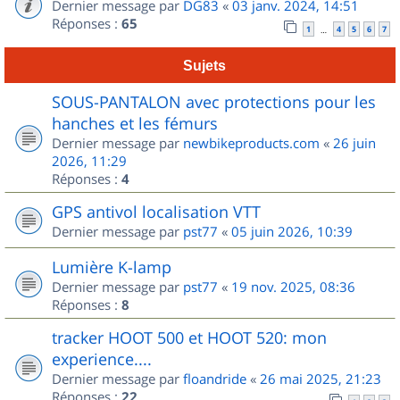
Dernier message par
DG83
«
03 janv. 2024, 14:51
Réponses :
65
1
4
5
6
7
…
Sujets
SOUS-PANTALON avec protections pour les
hanches et les fémurs
Dernier message par
newbikeproducts.com
«
26 juin
2026, 11:29
Réponses :
4
GPS antivol localisation VTT
Dernier message par
pst77
«
05 juin 2026, 10:39
Lumière K-lamp
Dernier message par
pst77
«
19 nov. 2025, 08:36
Réponses :
8
tracker HOOT 500 et HOOT 520: mon
experience....
Dernier message par
floandride
«
26 mai 2025, 21:23
Réponses :
22