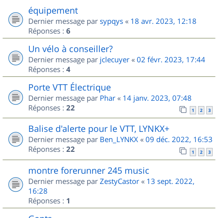
équipement
Dernier message par
sypqys
«
18 avr. 2023, 12:18
Réponses :
6
Un vélo à conseiller?
Dernier message par
jclecuyer
«
02 févr. 2023, 17:44
Réponses :
4
Porte VTT Électrique
Dernier message par
Phar
«
14 janv. 2023, 07:48
Réponses :
22
1
2
3
Balise d'alerte pour le VTT, LYNKX+
Dernier message par
Ben_LYNKX
«
09 déc. 2022, 16:53
Réponses :
22
1
2
3
montre forerunner 245 music
Dernier message par
ZestyCastor
«
13 sept. 2022,
16:28
Réponses :
1