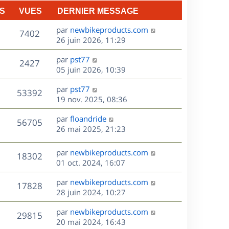
n
S
VUES
DERNIER MESSAGE
e
i
e
D
par
newbikeproducts.com
V
s
7402
r
e
26 juin 2026, 11:29
m
r
u
e
D
par
pst77
n
V
2427
s
e
e
05 juin 2026, 10:39
i
s
r
u
e
a
s
D
par
pst77
n
r
V
53392
g
e
e
19 nov. 2025, 08:36
i
m
e
r
u
e
e
s
D
par
floandride
n
r
V
s
56705
e
e
26 mai 2025, 21:23
i
m
s
r
u
e
e
a
s
n
r
s
D
g
par
newbikeproducts.com
V
18302
e
i
m
s
e
e
01 oct. 2024, 16:07
e
e
a
r
u
s
r
s
D
g
par
newbikeproducts.com
n
V
17828
m
s
e
e
e
28 juin 2024, 10:27
i
e
a
r
u
e
s
s
D
g
par
newbikeproducts.com
n
r
V
29815
s
e
e
e
20 mai 2024, 16:43
i
m