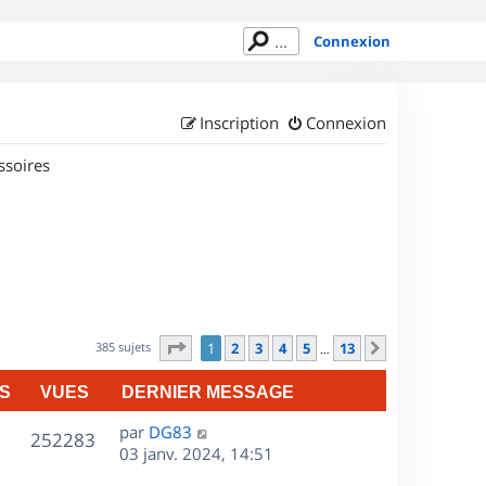
Connexion
Inscription
Connexion
ssoires
Page
1
sur
13
385 sujets
1
2
3
4
5
13
Suivant
…
S
VUES
DERNIER MESSAGE
D
par
DG83
V
252283
e
03 janv. 2024, 14:51
r
u