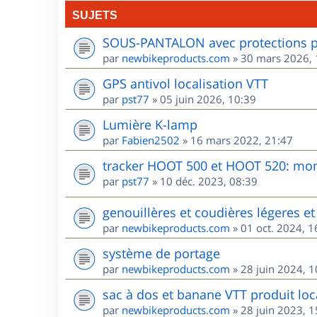
SUJETS
SOUS-PANTALON avec protections po
par
newbikeproducts.com
»
30 mars 2026, 
GPS antivol localisation VTT
par
pst77
»
05 juin 2026, 10:39
Lumière K-lamp
par
Fabien2502
»
16 mars 2022, 21:47
tracker HOOT 500 et HOOT 520: mon 
par
pst77
»
10 déc. 2023, 08:39
genouillères et coudières légeres et 
par
newbikeproducts.com
»
01 oct. 2024, 1
système de portage
par
newbikeproducts.com
»
28 juin 2024, 1
sac à dos et banane VTT produit loca
par
newbikeproducts.com
»
28 juin 2023, 1