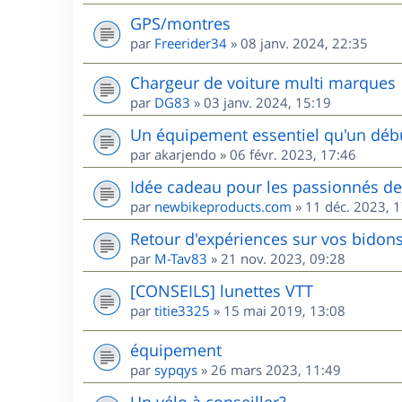
GPS/montres
par
Freerider34
»
08 janv. 2024, 22:35
Chargeur de voiture multi marques
par
DG83
»
03 janv. 2024, 15:19
Un équipement essentiel qu'un débu
par
akarjendo
»
06 févr. 2023, 17:46
Idée cadeau pour les passionnés d
par
newbikeproducts.com
»
11 déc. 2023, 
Retour d'expériences sur vos bidons
par
M-Tav83
»
21 nov. 2023, 09:28
[CONSEILS] lunettes VTT
par
titie3325
»
15 mai 2019, 13:08
équipement
par
sypqys
»
26 mars 2023, 11:49
Un vélo à conseiller?