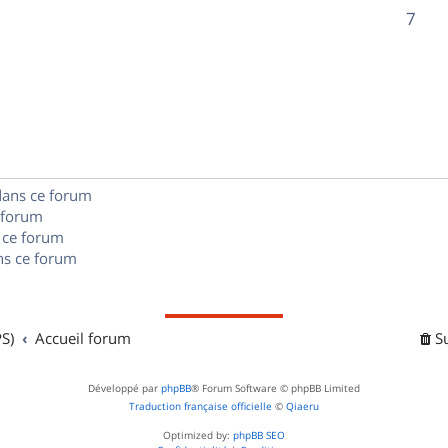
o
R
7
s
s
p
n
é
e
o
s
p
s
n
e
o
s
s
n
e
dans ce forum
s
s
 forum
e
 ce forum
s ce forum
s
S)
Accueil forum
S
Développé par
phpBB
® Forum Software © phpBB Limited
Traduction française officielle
©
Qiaeru
Optimized by:
phpBB SEO