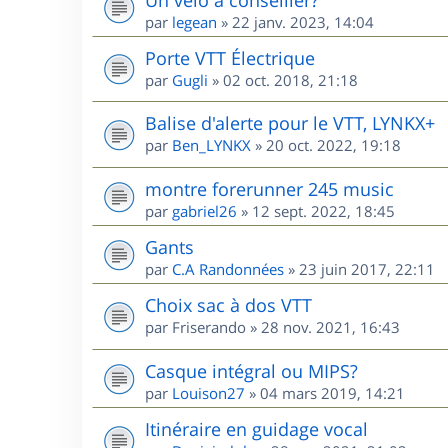
par
legean
»
22 janv. 2023, 14:04
Porte VTT Électrique
par
Gugli
»
02 oct. 2018, 21:18
Balise d'alerte pour le VTT, LYNKX+
par
Ben_LYNKX
»
20 oct. 2022, 19:18
montre forerunner 245 music
par
gabriel26
»
12 sept. 2022, 18:45
Gants
par
C.A Randonnées
»
23 juin 2017, 22:11
Choix sac à dos VTT
par
Friserando
»
28 nov. 2021, 16:43
Casque intégral ou MIPS?
par
Louison27
»
04 mars 2019, 14:21
Itinéraire en guidage vocal