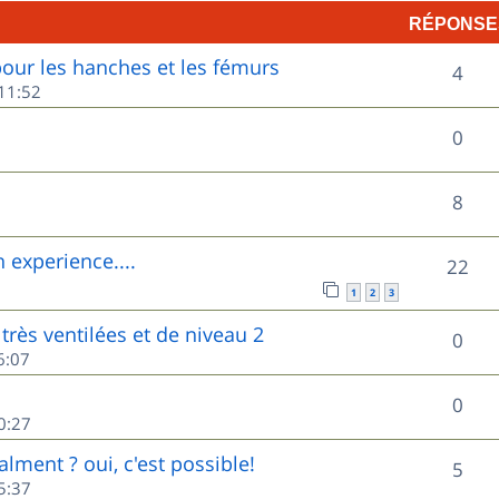
RÉPONSE
p
ur les hanches et les fémurs
R
o
4
11:52
é
n
R
0
p
s
é
o
e
R
8
p
n
s
é
o
experience....
R
22
s
p
n
1
2
3
é
e
o
très ventilées et de niveau 2
s
R
0
p
s
6:07
n
e
é
o
s
R
0
s
p
0:27
n
e
é
o
lment ? oui, c'est possible!
s
R
5
s
p
5:37