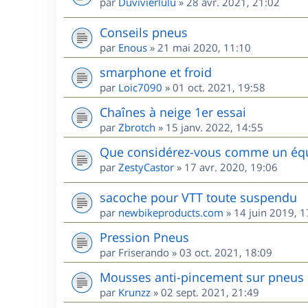
par
Duvivierlulu
»
28 avr. 2021, 21:02
Conseils pneus
par
Enous
»
21 mai 2020, 11:10
smarphone et froid
par
Loic7090
»
01 oct. 2021, 19:58
Chaînes à neige 1er essai
par
Zbrotch
»
15 janv. 2022, 14:55
Que considérez-vous comme un équi
par
ZestyCastor
»
17 avr. 2020, 19:06
sacoche pour VTT toute suspendu
par
newbikeproducts.com
»
14 juin 2019, 1
Pression Pneus
par
Friserando
»
03 oct. 2021, 18:09
Mousses anti-pincement sur pneus
par
Krunzz
»
02 sept. 2021, 21:49