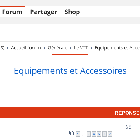
Forum
Partager
Shop
S)
Accueil forum
Générale
Le VTT
Equipements et Acce
Equipements et Accessoires
RÉPONSE
R
65
1
3
4
5
6
7
…
é