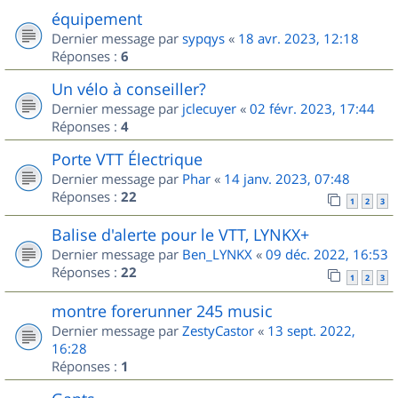
équipement
Dernier message par
sypqys
«
18 avr. 2023, 12:18
Réponses :
6
Un vélo à conseiller?
Dernier message par
jclecuyer
«
02 févr. 2023, 17:44
Réponses :
4
Porte VTT Électrique
Dernier message par
Phar
«
14 janv. 2023, 07:48
Réponses :
22
1
2
3
Balise d'alerte pour le VTT, LYNKX+
Dernier message par
Ben_LYNKX
«
09 déc. 2022, 16:53
Réponses :
22
1
2
3
montre forerunner 245 music
Dernier message par
ZestyCastor
«
13 sept. 2022,
16:28
Réponses :
1