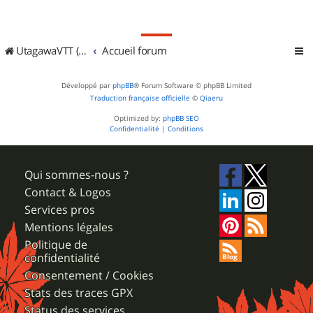
UtagawaVTT (Randos VTT et VTTAE avec traces GPS)
Accueil forum
Développé par
phpBB
® Forum Software © phpBB Limited
Traduction française officielle
©
Qiaeru
Optimized by:
phpBB SEO
Confidentialité
|
Conditions
Qui sommes-nous ?
Contact & Logos
Services pros
Mentions légales
Politique de
confidentialité
Consentement / Cookies
Stats des traces GPX
Status des services