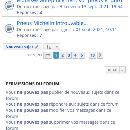
Dernier message par
Bikeever
«
13 sept. 2021, 19:54
Réponses :
3
Pneus Michelin introuvable...
Dernier message par
rigin's
«
01 sept. 2021, 10:11
Réponses :
7
Nouveau sujet
Page
1
sur
13
385 sujets
1
2
3
4
5
13
Suivant
…
Aller
PERMISSIONS DU FORUM
Vous
ne pouvez pas
publier de nouveaux sujets dans ce
forum
Vous
ne pouvez pas
répondre aux sujets dans ce forum
Vous
ne pouvez pas
modifier vos messages dans ce
forum
Vous
ne pouvez pas
supprimer vos messages dans ce
forum