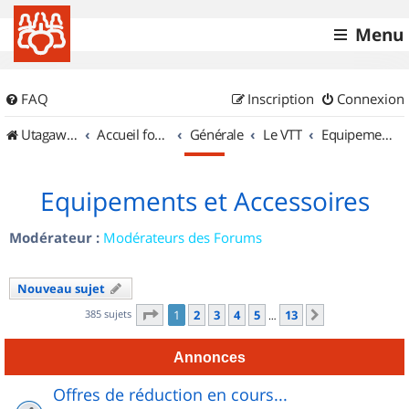
Menu
FAQ
Inscription
Connexion
UtagawaVTT (Randos VTT et VTTAE avec traces GPS)
Accueil forum
Générale
Le VTT
Equipements et Accessoires
Equipements et Accessoires
Modérateur :
Modérateurs des Forums
Nouveau sujet
Page
1
sur
13
385 sujets
1
2
3
4
5
13
Suivant
…
Annonces
Offres de réduction en cours...