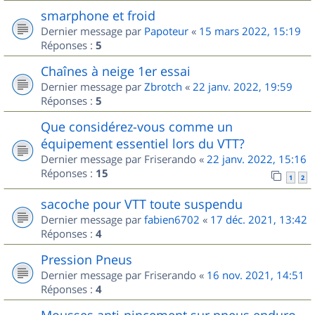
smarphone et froid
Dernier message par
Papoteur
«
15 mars 2022, 15:19
Réponses :
5
Chaînes à neige 1er essai
Dernier message par
Zbrotch
«
22 janv. 2022, 19:59
Réponses :
5
Que considérez-vous comme un
équipement essentiel lors du VTT?
Dernier message par
Friserando
«
22 janv. 2022, 15:16
Réponses :
15
1
2
sacoche pour VTT toute suspendu
Dernier message par
fabien6702
«
17 déc. 2021, 13:42
Réponses :
4
Pression Pneus
Dernier message par
Friserando
«
16 nov. 2021, 14:51
Réponses :
4
Mousses anti-pincement sur pneus enduro