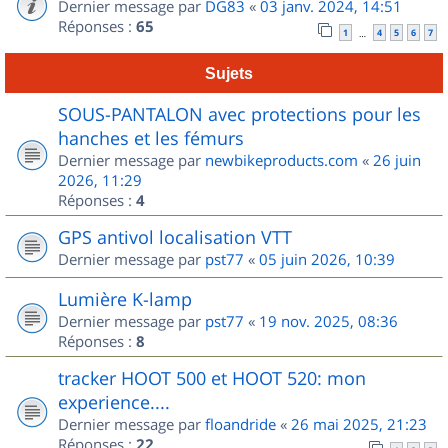
Dernier message par
DG83
«
03 janv. 2024, 14:51
Réponses :
65
1
4
5
6
7
…
Sujets
SOUS-PANTALON avec protections pour les
hanches et les fémurs
Dernier message par
newbikeproducts.com
«
26 juin
2026, 11:29
Réponses :
4
GPS antivol localisation VTT
Dernier message par
pst77
«
05 juin 2026, 10:39
Lumière K-lamp
Dernier message par
pst77
«
19 nov. 2025, 08:36
Réponses :
8
tracker HOOT 500 et HOOT 520: mon
experience....
Dernier message par
floandride
«
26 mai 2025, 21:23
Réponses :
22