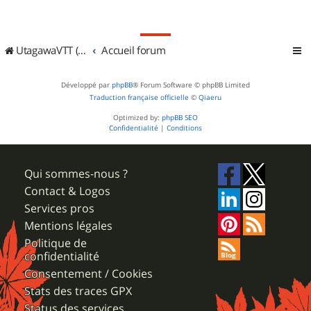
UtagawaVTT (Randos VTT et VTTAE avec traces GPS)
Accueil forum
Développé par
phpBB
® Forum Software © phpBB Limited
Traduction française officielle
©
Qiaeru
Optimized by:
phpBB SEO
Confidentialité
|
Conditions
Qui sommes-nous ?
Contact & Logos
Services pros
Mentions légales
Politique de
confidentialité
Consentement / Cookies
Stats des traces GPX
Status des services