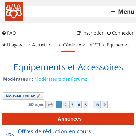
Menu
FAQ
Inscription
Connexion
UtagawaVTT (Randos VTT et VTTAE avec traces GPS)
Accueil forum
Générale
Le VTT
Equipements et Accessoires
Equipements et Accessoires
Modérateur :
Modérateurs des Forums
Nouveau sujet
Page
1
sur
13
385 sujets
1
2
3
4
5
13
Suivant
…
Annonces
Offres de réduction en cours...