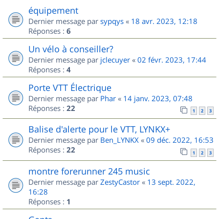
équipement
Dernier message par
sypqys
«
18 avr. 2023, 12:18
Réponses :
6
Un vélo à conseiller?
Dernier message par
jclecuyer
«
02 févr. 2023, 17:44
Réponses :
4
Porte VTT Électrique
Dernier message par
Phar
«
14 janv. 2023, 07:48
Réponses :
22
1
2
3
Balise d'alerte pour le VTT, LYNKX+
Dernier message par
Ben_LYNKX
«
09 déc. 2022, 16:53
Réponses :
22
1
2
3
montre forerunner 245 music
Dernier message par
ZestyCastor
«
13 sept. 2022,
16:28
Réponses :
1