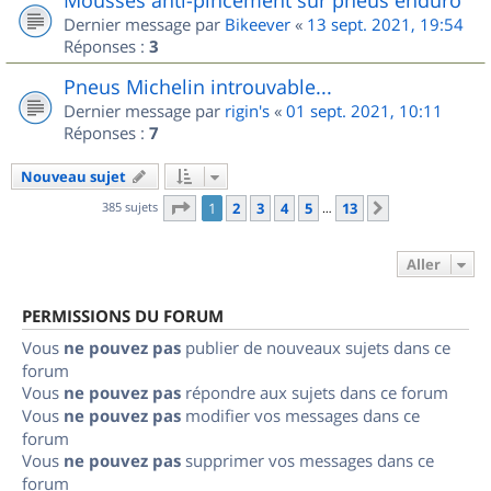
Dernier message par
Bikeever
«
13 sept. 2021, 19:54
Réponses :
3
Pneus Michelin introuvable...
Dernier message par
rigin's
«
01 sept. 2021, 10:11
Réponses :
7
Nouveau sujet
Page
1
sur
13
385 sujets
1
2
3
4
5
13
Suivant
…
Aller
PERMISSIONS DU FORUM
Vous
ne pouvez pas
publier de nouveaux sujets dans ce
forum
Vous
ne pouvez pas
répondre aux sujets dans ce forum
Vous
ne pouvez pas
modifier vos messages dans ce
forum
Vous
ne pouvez pas
supprimer vos messages dans ce
forum