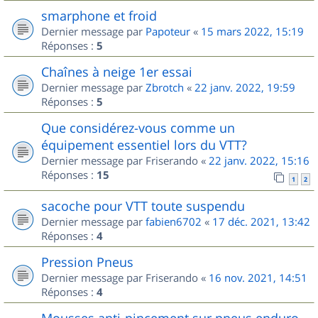
smarphone et froid
Dernier message par
Papoteur
«
15 mars 2022, 15:19
Réponses :
5
Chaînes à neige 1er essai
Dernier message par
Zbrotch
«
22 janv. 2022, 19:59
Réponses :
5
Que considérez-vous comme un
équipement essentiel lors du VTT?
Dernier message par
Friserando
«
22 janv. 2022, 15:16
Réponses :
15
1
2
sacoche pour VTT toute suspendu
Dernier message par
fabien6702
«
17 déc. 2021, 13:42
Réponses :
4
Pression Pneus
Dernier message par
Friserando
«
16 nov. 2021, 14:51
Réponses :
4
Mousses anti-pincement sur pneus enduro