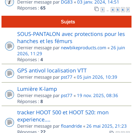
Dernier message par
DG83
«
03 janv. 2024, 14:51
Réponses :
65
1
4
5
6
7
…
Sujets
SOUS-PANTALON avec protections pour les
hanches et les fémurs
Dernier message par
newbikeproducts.com
«
26 juin
2026, 11:29
Réponses :
4
GPS antivol localisation VTT
Dernier message par
pst77
«
05 juin 2026, 10:39
Lumière K-lamp
Dernier message par
pst77
«
19 nov. 2025, 08:36
Réponses :
8
tracker HOOT 500 et HOOT 520: mon
experience....
Dernier message par
floandride
«
26 mai 2025, 21:23
Réponses :
22