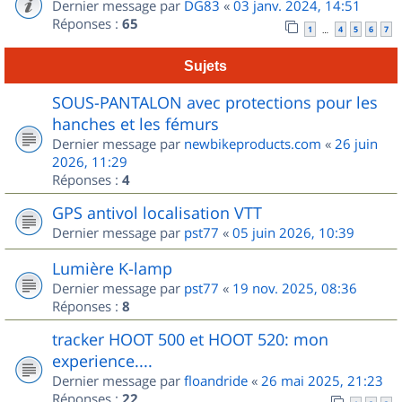
Dernier message par
DG83
«
03 janv. 2024, 14:51
Réponses :
65
1
4
5
6
7
…
Sujets
SOUS-PANTALON avec protections pour les
hanches et les fémurs
Dernier message par
newbikeproducts.com
«
26 juin
2026, 11:29
Réponses :
4
GPS antivol localisation VTT
Dernier message par
pst77
«
05 juin 2026, 10:39
Lumière K-lamp
Dernier message par
pst77
«
19 nov. 2025, 08:36
Réponses :
8
tracker HOOT 500 et HOOT 520: mon
experience....
Dernier message par
floandride
«
26 mai 2025, 21:23
Réponses :
22