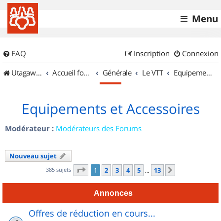
Menu
FAQ
Inscription
Connexion
UtagawaVTT (Randos VTT et VTTAE avec traces GPS)
Accueil forum
Générale
Le VTT
Equipements et Accessoires
Equipements et Accessoires
Modérateur :
Modérateurs des Forums
Nouveau sujet
Page
1
sur
13
385 sujets
1
2
3
4
5
13
Suivant
…
Annonces
Offres de réduction en cours...