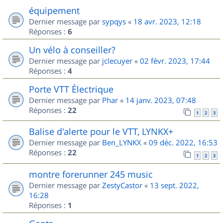
équipement
Dernier message par
sypqys
«
18 avr. 2023, 12:18
Réponses :
6
Un vélo à conseiller?
Dernier message par
jclecuyer
«
02 févr. 2023, 17:44
Réponses :
4
Porte VTT Électrique
Dernier message par
Phar
«
14 janv. 2023, 07:48
Réponses :
22
1
2
3
Balise d'alerte pour le VTT, LYNKX+
Dernier message par
Ben_LYNKX
«
09 déc. 2022, 16:53
Réponses :
22
1
2
3
montre forerunner 245 music
Dernier message par
ZestyCastor
«
13 sept. 2022,
16:28
Réponses :
1