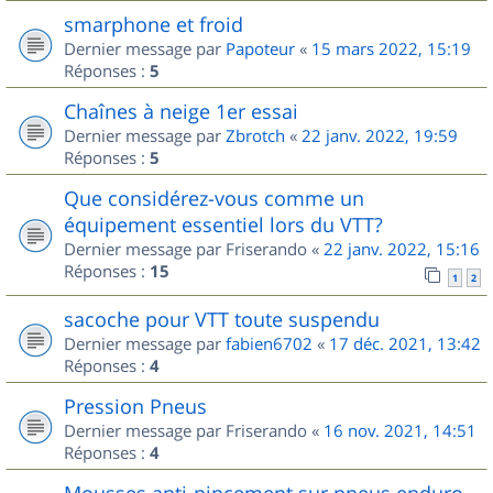
smarphone et froid
Dernier message par
Papoteur
«
15 mars 2022, 15:19
Réponses :
5
Chaînes à neige 1er essai
Dernier message par
Zbrotch
«
22 janv. 2022, 19:59
Réponses :
5
Que considérez-vous comme un
équipement essentiel lors du VTT?
Dernier message par
Friserando
«
22 janv. 2022, 15:16
Réponses :
15
1
2
sacoche pour VTT toute suspendu
Dernier message par
fabien6702
«
17 déc. 2021, 13:42
Réponses :
4
Pression Pneus
Dernier message par
Friserando
«
16 nov. 2021, 14:51
Réponses :
4
Mousses anti-pincement sur pneus enduro