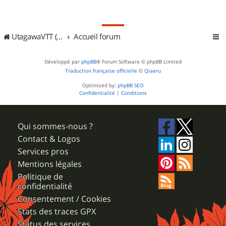
UtagawaVTT (Randos VTT et VTTAE avec traces GPS)
Accueil forum
Développé par
phpBB
® Forum Software © phpBB Limited
Traduction française officielle
©
Qiaeru
Optimized by:
phpBB SEO
Confidentialité
|
Conditions
Qui sommes-nous ?
Contact & Logos
Services pros
Mentions légales
Politique de
confidentialité
Consentement / Cookies
Stats des traces GPX
Status des services