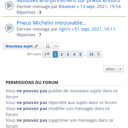
Dernier message par
Bikeever
«
13 sept. 2021, 19:54
Réponses :
3
Pneus Michelin introuvable...
Dernier message par
rigin's
«
01 sept. 2021, 10:11
Réponses :
7
Nouveau sujet
Page
1
sur
13
385 sujets
1
2
3
4
5
13
Suivant
…
Aller
PERMISSIONS DU FORUM
Vous
ne pouvez pas
publier de nouveaux sujets dans ce
forum
Vous
ne pouvez pas
répondre aux sujets dans ce forum
Vous
ne pouvez pas
modifier vos messages dans ce
forum
Vous
ne pouvez pas
supprimer vos messages dans ce
forum