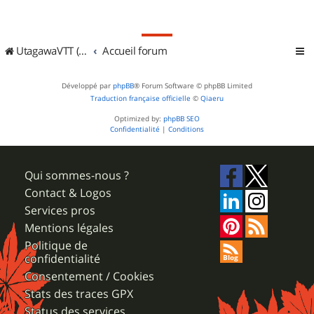
UtagawaVTT (Randos VTT et VTTAE avec traces GPS)
Accueil forum
Développé par
phpBB
® Forum Software © phpBB Limited
Traduction française officielle
©
Qiaeru
Optimized by:
phpBB SEO
Confidentialité
|
Conditions
Qui sommes-nous ?
Contact & Logos
Services pros
Mentions légales
Politique de
confidentialité
Consentement / Cookies
Stats des traces GPX
Status des services