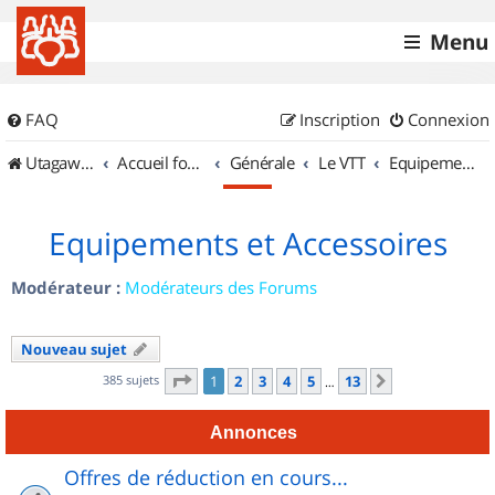
Menu
FAQ
Inscription
Connexion
UtagawaVTT (Randos VTT et VTTAE avec traces GPS)
Accueil forum
Générale
Le VTT
Equipements et Accessoires
Equipements et Accessoires
Modérateur :
Modérateurs des Forums
Nouveau sujet
Page
1
sur
13
385 sujets
1
2
3
4
5
13
Suivant
…
Annonces
Offres de réduction en cours...