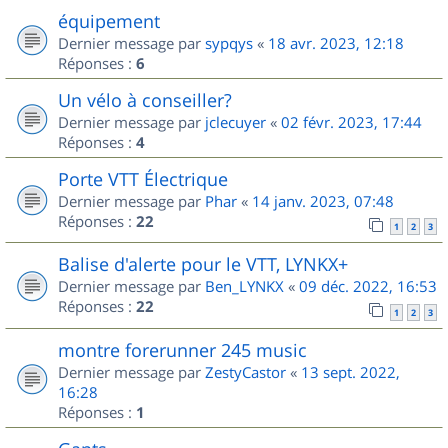
équipement
Dernier message par
sypqys
«
18 avr. 2023, 12:18
Réponses :
6
Un vélo à conseiller?
Dernier message par
jclecuyer
«
02 févr. 2023, 17:44
Réponses :
4
Porte VTT Électrique
Dernier message par
Phar
«
14 janv. 2023, 07:48
Réponses :
22
1
2
3
Balise d'alerte pour le VTT, LYNKX+
Dernier message par
Ben_LYNKX
«
09 déc. 2022, 16:53
Réponses :
22
1
2
3
montre forerunner 245 music
Dernier message par
ZestyCastor
«
13 sept. 2022,
16:28
Réponses :
1