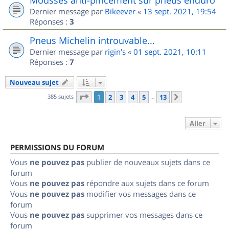
Dernier message par
Bikeever
«
13 sept. 2021, 19:54
Réponses :
3
Pneus Michelin introuvable...
Dernier message par
rigin's
«
01 sept. 2021, 10:11
Réponses :
7
Nouveau sujet
Page
1
sur
13
385 sujets
1
2
3
4
5
13
Suivant
…
Aller
PERMISSIONS DU FORUM
Vous
ne pouvez pas
publier de nouveaux sujets dans ce
forum
Vous
ne pouvez pas
répondre aux sujets dans ce forum
Vous
ne pouvez pas
modifier vos messages dans ce
forum
Vous
ne pouvez pas
supprimer vos messages dans ce
forum