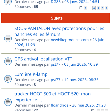
Dernier message par
DG83
«
03 janv. 2024, 14:51
Réponses :
65
1
4
5
6
7
…
Sujets
SOUS-PANTALON avec protections pour les
hanches et les fémurs
Dernier message par
newbikeproducts.com
«
26 juin
2026, 11:29
Réponses :
4
GPS antivol localisation VTT
Dernier message par
pst77
«
05 juin 2026, 10:39
Lumière K-lamp
Dernier message par
pst77
«
19 nov. 2025, 08:36
Réponses :
8
tracker HOOT 500 et HOOT 520: mon
experience....
Dernier message par
floandride
«
26 mai 2025, 21:23
Réponses :
22