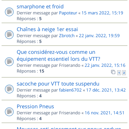
smarphone et froid
Dernier message par
Papoteur
«
15 mars 2022, 15:19
Réponses :
5
Chaînes à neige 1er essai
Dernier message par
Zbrotch
«
22 janv. 2022, 19:59
Réponses :
5
Que considérez-vous comme un
équipement essentiel lors du VTT?
Dernier message par
Friserando
«
22 janv. 2022, 15:16
Réponses :
15
1
2
sacoche pour VTT toute suspendu
Dernier message par
fabien6702
«
17 déc. 2021, 13:42
Réponses :
4
Pression Pneus
Dernier message par
Friserando
«
16 nov. 2021, 14:51
Réponses :
4
Mousses anti-pincement sur pneus enduro