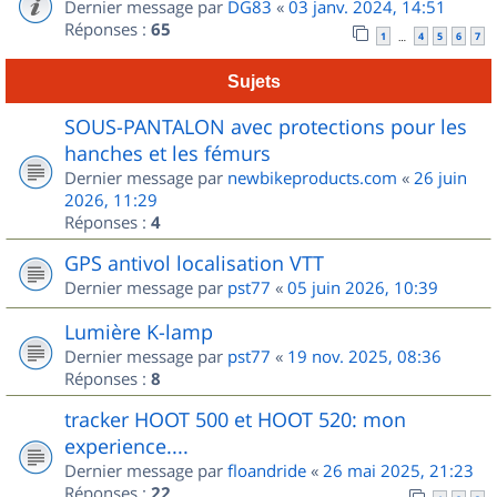
Dernier message par
DG83
«
03 janv. 2024, 14:51
Réponses :
65
1
4
5
6
7
…
Sujets
SOUS-PANTALON avec protections pour les
hanches et les fémurs
Dernier message par
newbikeproducts.com
«
26 juin
2026, 11:29
Réponses :
4
GPS antivol localisation VTT
Dernier message par
pst77
«
05 juin 2026, 10:39
Lumière K-lamp
Dernier message par
pst77
«
19 nov. 2025, 08:36
Réponses :
8
tracker HOOT 500 et HOOT 520: mon
experience....
Dernier message par
floandride
«
26 mai 2025, 21:23
Réponses :
22