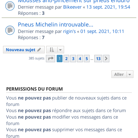
Dernier message par
Bikeever
«
13 sept. 2021, 19:54
Réponses :
3
Pneus Michelin introuvable...
Dernier message par
rigin's
«
01 sept. 2021, 10:11
Réponses :
7
Nouveau sujet
Page
1
sur
13
385 sujets
1
2
3
4
5
13
Suivant
…
Aller
PERMISSIONS DU FORUM
Vous
ne pouvez pas
publier de nouveaux sujets dans ce
forum
Vous
ne pouvez pas
répondre aux sujets dans ce forum
Vous
ne pouvez pas
modifier vos messages dans ce
forum
Vous
ne pouvez pas
supprimer vos messages dans ce
forum