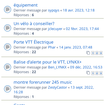
équipement
Dernier message par
sypqys
«
18 avr. 2023, 12:18
Réponses :
6
Un vélo à conseiller?
Dernier message par
jclecuyer
«
02 févr. 2023, 17:44
Réponses :
4
Porte VTT Électrique
Dernier message par
Phar
«
14 janv. 2023, 07:48
Réponses :
22
1
2
3
Balise d'alerte pour le VTT, LYNKX+
Dernier message par
Ben_LYNKX
«
09 déc. 2022, 16:53
Réponses :
22
1
2
3
montre forerunner 245 music
Dernier message par
ZestyCastor
«
13 sept. 2022,
16:28
Réponses :
1