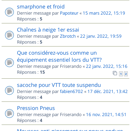
smarphone et froid
Dernier message par
Papoteur
«
15 mars 2022, 15:19
Réponses :
5
Chaînes à neige 1er essai
Dernier message par
Zbrotch
«
22 janv. 2022, 19:59
Réponses :
5
Que considérez-vous comme un
équipement essentiel lors du VTT?
Dernier message par
Friserando
«
22 janv. 2022, 15:16
Réponses :
15
1
2
sacoche pour VTT toute suspendu
Dernier message par
fabien6702
«
17 déc. 2021, 13:42
Réponses :
4
Pression Pneus
Dernier message par
Friserando
«
16 nov. 2021, 14:51
Réponses :
4
Mousses anti-pincement sur pneus enduro