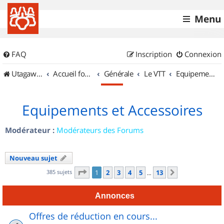
Menu
FAQ
Inscription
Connexion
UtagawaVTT (Randos VTT et VTTAE avec traces GPS)
Accueil forum
Générale
Le VTT
Equipements et Accessoires
Equipements et Accessoires
Modérateur :
Modérateurs des Forums
Nouveau sujet
Page
1
sur
13
385 sujets
1
2
3
4
5
13
Suivant
…
Annonces
Offres de réduction en cours...