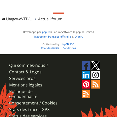
UtagawaVTT (Randos VTT et VTTAE avec traces GPS)
Accueil forum
Développé par
phpBB
® Forum Software © phpBB Limited
Traduction française officielle
©
Qiaeru
Optimized by:
phpBB SEO
Confidentialité
|
Conditions
Qui sommes-nous ?
Contact & Logos
Services pros
Mentions légales
Politique de
confidentialité
Consentement / Cookies
Stats des traces GPX
Status des services