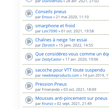
par
Duvivierlulu
»
28 avr. 2021, 21:02
Conseils pneus
par
Enous
»
21 mai 2020, 11:10
smarphone et froid
par
Loic7090
»
01 oct. 2021, 19:58
Chaînes à neige 1er essai
par
Zbrotch
»
15 janv. 2022, 14:55
Que considérez-vous comme un équi
par
ZestyCastor
»
17 avr. 2020, 19:06
sacoche pour VTT toute suspendu
par
newbikeproducts.com
»
14 juin 2019, 1
Pression Pneus
par
Friserando
»
03 oct. 2021, 18:09
Mousses anti-pincement sur pneus
par
Krunzz
»
02 sept. 2021, 21:49