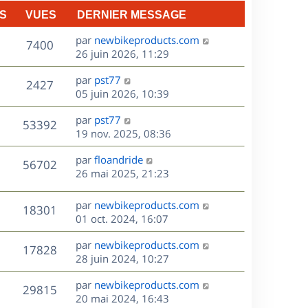
n
S
VUES
DERNIER MESSAGE
e
i
e
D
par
newbikeproducts.com
V
s
7400
r
e
26 juin 2026, 11:29
m
r
u
e
D
par
pst77
n
V
2427
s
e
e
05 juin 2026, 10:39
i
s
r
u
e
a
s
D
par
pst77
n
r
V
53392
g
e
e
19 nov. 2025, 08:36
i
m
e
r
u
e
e
s
D
par
floandride
n
r
V
s
56702
e
e
26 mai 2025, 21:23
i
m
s
r
u
e
e
a
s
n
r
s
D
g
par
newbikeproducts.com
V
18301
e
i
m
s
e
e
01 oct. 2024, 16:07
e
e
a
r
u
s
r
s
D
g
par
newbikeproducts.com
n
V
17828
m
s
e
e
e
28 juin 2024, 10:27
i
e
a
r
u
e
s
s
D
g
par
newbikeproducts.com
n
r
V
29815
s
e
e
e
20 mai 2024, 16:43
i
m