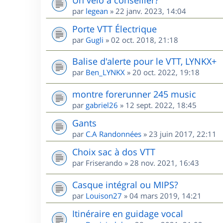
par
legean
»
22 janv. 2023, 14:04
Porte VTT Électrique
par
Gugli
»
02 oct. 2018, 21:18
Balise d'alerte pour le VTT, LYNKX+
par
Ben_LYNKX
»
20 oct. 2022, 19:18
montre forerunner 245 music
par
gabriel26
»
12 sept. 2022, 18:45
Gants
par
C.A Randonnées
»
23 juin 2017, 22:11
Choix sac à dos VTT
par
Friserando
»
28 nov. 2021, 16:43
Casque intégral ou MIPS?
par
Louison27
»
04 mars 2019, 14:21
Itinéraire en guidage vocal