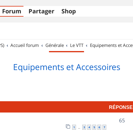
Forum
Partager
Shop
S)
Accueil forum
Générale
Le VTT
Equipements et Acce
Equipements et Accessoires
RÉPONSE
R
65
1
3
4
5
6
7
…
é