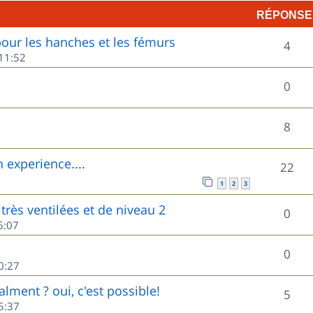
RÉPONSE
p
ur les hanches et les fémurs
R
o
4
11:52
é
n
R
0
p
s
é
o
e
R
8
p
n
s
é
o
experience....
R
22
s
p
n
1
2
3
é
e
o
très ventilées et de niveau 2
s
R
0
p
s
6:07
n
e
é
o
s
R
0
s
p
0:27
n
e
é
o
lment ? oui, c'est possible!
s
R
5
s
p
5:37