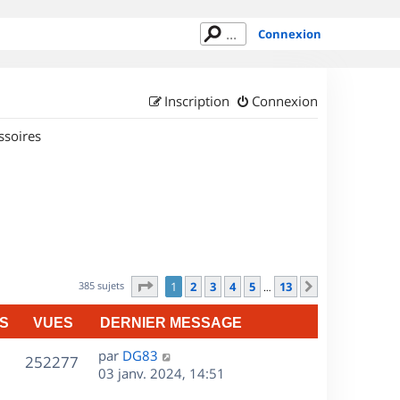
Connexion
Inscription
Connexion
ssoires
Page
1
sur
13
385 sujets
1
2
3
4
5
13
Suivant
…
S
VUES
DERNIER MESSAGE
D
par
DG83
V
252277
e
03 janv. 2024, 14:51
r
u