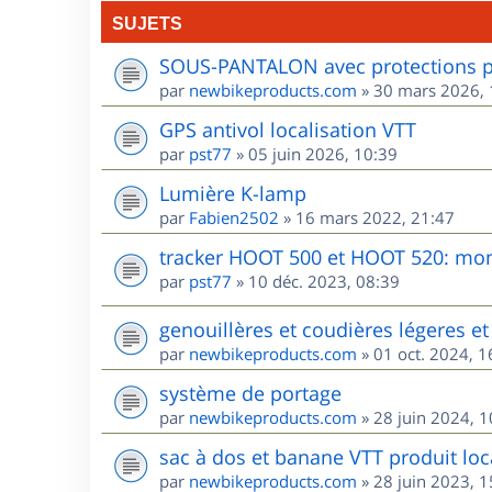
SUJETS
SOUS-PANTALON avec protections po
par
newbikeproducts.com
»
30 mars 2026, 
GPS antivol localisation VTT
par
pst77
»
05 juin 2026, 10:39
Lumière K-lamp
par
Fabien2502
»
16 mars 2022, 21:47
tracker HOOT 500 et HOOT 520: mon 
par
pst77
»
10 déc. 2023, 08:39
genouillères et coudières légeres et 
par
newbikeproducts.com
»
01 oct. 2024, 1
système de portage
par
newbikeproducts.com
»
28 juin 2024, 1
sac à dos et banane VTT produit loca
par
newbikeproducts.com
»
28 juin 2023, 1