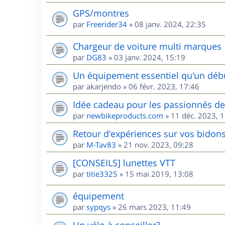
GPS/montres
par
Freerider34
»
08 janv. 2024, 22:35
Chargeur de voiture multi marques
par
DG83
»
03 janv. 2024, 15:19
Un équipement essentiel qu'un débu
par
akarjendo
»
06 févr. 2023, 17:46
Idée cadeau pour les passionnés d
par
newbikeproducts.com
»
11 déc. 2023, 
Retour d'expériences sur vos bidons
par
M-Tav83
»
21 nov. 2023, 09:28
[CONSEILS] lunettes VTT
par
titie3325
»
15 mai 2019, 13:08
équipement
par
sypqys
»
26 mars 2023, 11:49
Un vélo à conseiller?