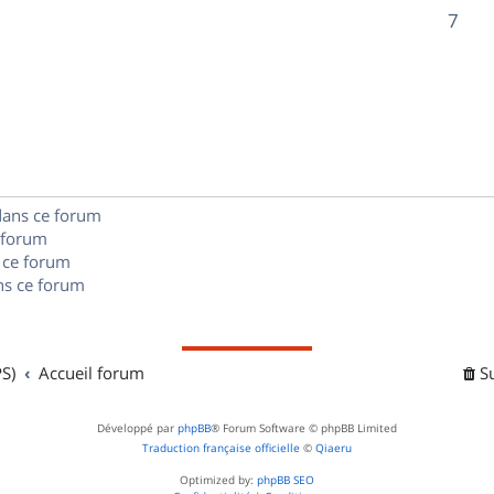
o
R
7
s
s
p
n
é
e
o
s
p
s
n
e
o
s
s
n
e
dans ce forum
s
s
 forum
e
 ce forum
s ce forum
s
S)
Accueil forum
S
Développé par
phpBB
® Forum Software © phpBB Limited
Traduction française officielle
©
Qiaeru
Optimized by:
phpBB SEO