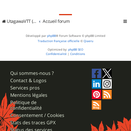
UtagawaVTT (Randos VTT et VTTAE avec traces GPS)
Accueil forum
Développé par
phpBB
® Forum Software © phpBB Limited
Traduction française officielle
©
Qiaeru
Optimized by:
phpBB SEO
Confidentialité
|
Conditions
Qui sommes-nous ?
Contact & Logos
Services pros
Mentions légales
Politique de
confidentialité
Consentement / Cookies
Stats des traces GPX
Status des services