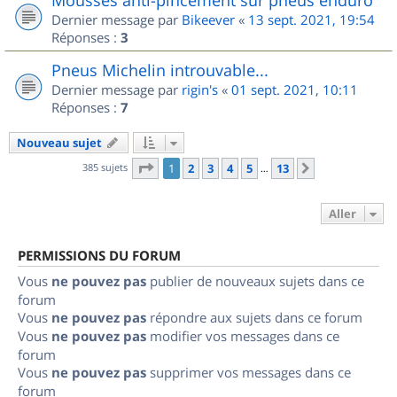
Dernier message par
Bikeever
«
13 sept. 2021, 19:54
Réponses :
3
Pneus Michelin introuvable...
Dernier message par
rigin's
«
01 sept. 2021, 10:11
Réponses :
7
Nouveau sujet
Page
1
sur
13
385 sujets
1
2
3
4
5
13
Suivant
…
Aller
PERMISSIONS DU FORUM
Vous
ne pouvez pas
publier de nouveaux sujets dans ce
forum
Vous
ne pouvez pas
répondre aux sujets dans ce forum
Vous
ne pouvez pas
modifier vos messages dans ce
forum
Vous
ne pouvez pas
supprimer vos messages dans ce
forum