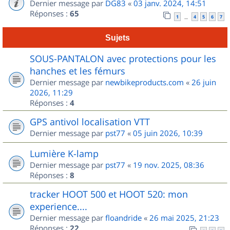
Dernier message par
DG83
«
03 janv. 2024, 14:51
Réponses :
65
1
4
5
6
7
…
Sujets
SOUS-PANTALON avec protections pour les
hanches et les fémurs
Dernier message par
newbikeproducts.com
«
26 juin
2026, 11:29
Réponses :
4
GPS antivol localisation VTT
Dernier message par
pst77
«
05 juin 2026, 10:39
Lumière K-lamp
Dernier message par
pst77
«
19 nov. 2025, 08:36
Réponses :
8
tracker HOOT 500 et HOOT 520: mon
experience....
Dernier message par
floandride
«
26 mai 2025, 21:23
Réponses :
22