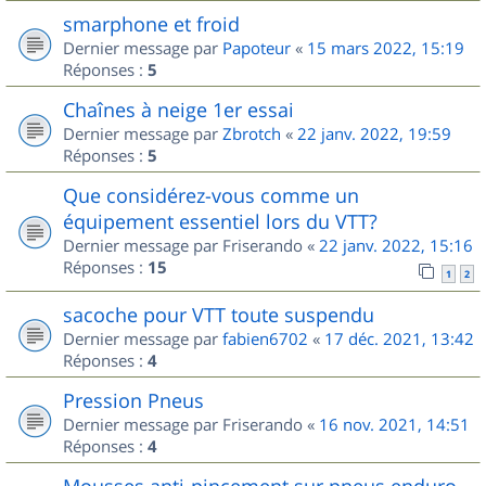
smarphone et froid
Dernier message par
Papoteur
«
15 mars 2022, 15:19
Réponses :
5
Chaînes à neige 1er essai
Dernier message par
Zbrotch
«
22 janv. 2022, 19:59
Réponses :
5
Que considérez-vous comme un
équipement essentiel lors du VTT?
Dernier message par
Friserando
«
22 janv. 2022, 15:16
Réponses :
15
1
2
sacoche pour VTT toute suspendu
Dernier message par
fabien6702
«
17 déc. 2021, 13:42
Réponses :
4
Pression Pneus
Dernier message par
Friserando
«
16 nov. 2021, 14:51
Réponses :
4
Mousses anti-pincement sur pneus enduro