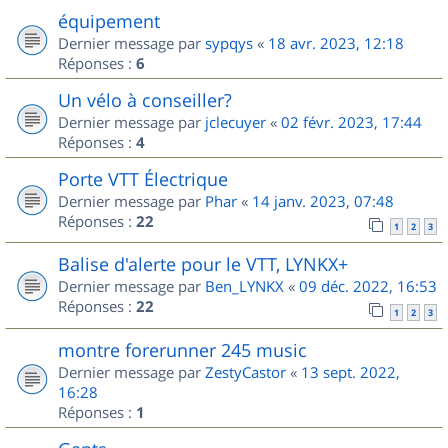
équipement
Dernier message par
sypqys
«
18 avr. 2023, 12:18
Réponses :
6
Un vélo à conseiller?
Dernier message par
jclecuyer
«
02 févr. 2023, 17:44
Réponses :
4
Porte VTT Électrique
Dernier message par
Phar
«
14 janv. 2023, 07:48
Réponses :
22
1
2
3
Balise d'alerte pour le VTT, LYNKX+
Dernier message par
Ben_LYNKX
«
09 déc. 2022, 16:53
Réponses :
22
1
2
3
montre forerunner 245 music
Dernier message par
ZestyCastor
«
13 sept. 2022,
16:28
Réponses :
1