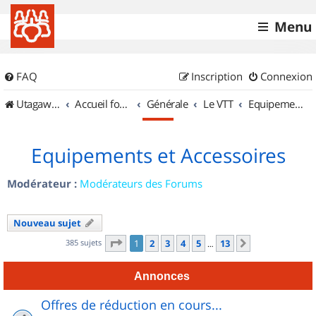
Menu
FAQ
Inscription
Connexion
UtagawaVTT (Randos VTT et VTTAE avec traces GPS)
Accueil forum
Générale
Le VTT
Equipements et Accessoires
Equipements et Accessoires
Modérateur :
Modérateurs des Forums
Nouveau sujet
Page
1
sur
13
385 sujets
1
2
3
4
5
13
Suivant
…
Annonces
Offres de réduction en cours...