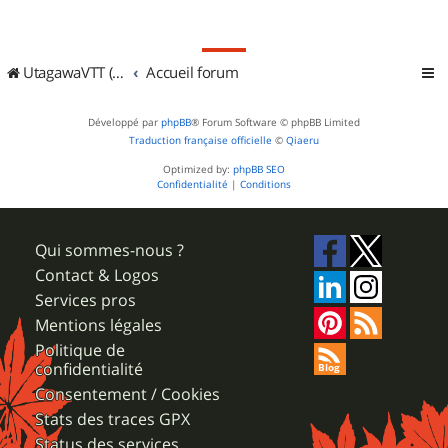
UtagawaVTT (Randos VTT et VTTAE avec traces GPS)
Accueil forum
Développé par
phpBB
® Forum Software © phpBB Limited
Traduction française officielle
©
Qiaeru
Optimized by:
phpBB SEO
Confidentialité
|
Conditions
Qui sommes-nous ?
Contact & Logos
Services pros
Mentions légales
Politique de
confidentialité
Consentement / Cookies
Stats des traces GPX
Status des services