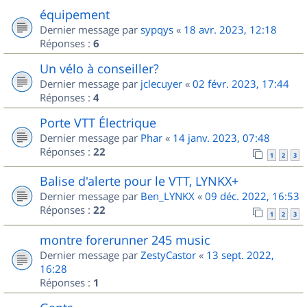
équipement
Dernier message par
sypqys
«
18 avr. 2023, 12:18
Réponses :
6
Un vélo à conseiller?
Dernier message par
jclecuyer
«
02 févr. 2023, 17:44
Réponses :
4
Porte VTT Électrique
Dernier message par
Phar
«
14 janv. 2023, 07:48
Réponses :
22
1
2
3
Balise d'alerte pour le VTT, LYNKX+
Dernier message par
Ben_LYNKX
«
09 déc. 2022, 16:53
Réponses :
22
1
2
3
montre forerunner 245 music
Dernier message par
ZestyCastor
«
13 sept. 2022,
16:28
Réponses :
1