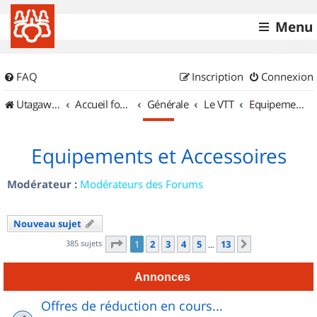
Menu
FAQ
Inscription
Connexion
UtagawaVTT (Randos VTT et VTTAE avec traces GPS)
Accueil forum
Générale
Le VTT
Equipements et Accessoires
Equipements et Accessoires
Modérateur :
Modérateurs des Forums
Nouveau sujet
Page
1
sur
13
385 sujets
1
2
3
4
5
13
Suivant
…
Annonces
Offres de réduction en cours...