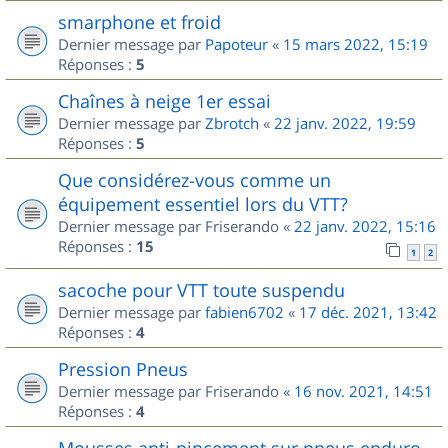
smarphone et froid
Dernier message par
Papoteur
«
15 mars 2022, 15:19
Réponses :
5
Chaînes à neige 1er essai
Dernier message par
Zbrotch
«
22 janv. 2022, 19:59
Réponses :
5
Que considérez-vous comme un
équipement essentiel lors du VTT?
Dernier message par
Friserando
«
22 janv. 2022, 15:16
Réponses :
15
1
2
sacoche pour VTT toute suspendu
Dernier message par
fabien6702
«
17 déc. 2021, 13:42
Réponses :
4
Pression Pneus
Dernier message par
Friserando
«
16 nov. 2021, 14:51
Réponses :
4
Mousses anti-pincement sur pneus enduro