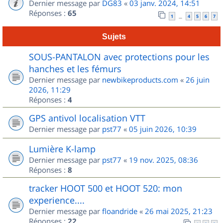
Dernier message par
DG83
«
03 janv. 2024, 14:51
Réponses :
65
1
4
5
6
7
…
Sujets
SOUS-PANTALON avec protections pour les
hanches et les fémurs
Dernier message par
newbikeproducts.com
«
26 juin
2026, 11:29
Réponses :
4
GPS antivol localisation VTT
Dernier message par
pst77
«
05 juin 2026, 10:39
Lumière K-lamp
Dernier message par
pst77
«
19 nov. 2025, 08:36
Réponses :
8
tracker HOOT 500 et HOOT 520: mon
experience....
Dernier message par
floandride
«
26 mai 2025, 21:23
Réponses :
22