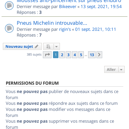
Dernier message par
Bikeever
«
13 sept. 2021, 19:54
Réponses :
3
Pneus Michelin introuvable...
Dernier message par
rigin's
«
01 sept. 2021, 10:11
Réponses :
7
Nouveau sujet
Page
1
sur
13
385 sujets
1
2
3
4
5
13
Suivant
…
Aller
PERMISSIONS DU FORUM
Vous
ne pouvez pas
publier de nouveaux sujets dans ce
forum
Vous
ne pouvez pas
répondre aux sujets dans ce forum
Vous
ne pouvez pas
modifier vos messages dans ce
forum
Vous
ne pouvez pas
supprimer vos messages dans ce
forum