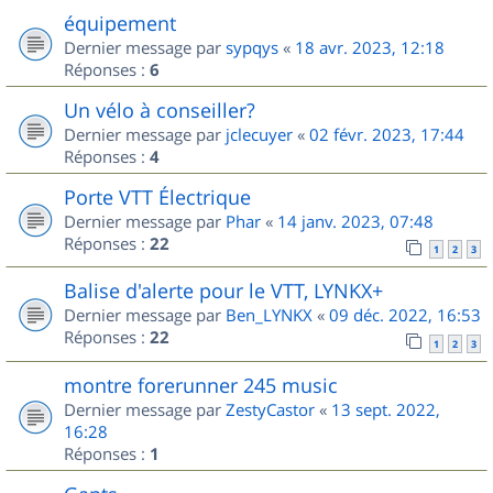
équipement
Dernier message par
sypqys
«
18 avr. 2023, 12:18
Réponses :
6
Un vélo à conseiller?
Dernier message par
jclecuyer
«
02 févr. 2023, 17:44
Réponses :
4
Porte VTT Électrique
Dernier message par
Phar
«
14 janv. 2023, 07:48
Réponses :
22
1
2
3
Balise d'alerte pour le VTT, LYNKX+
Dernier message par
Ben_LYNKX
«
09 déc. 2022, 16:53
Réponses :
22
1
2
3
montre forerunner 245 music
Dernier message par
ZestyCastor
«
13 sept. 2022,
16:28
Réponses :
1