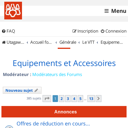
Menu
FAQ
Inscription
Connexion
UtagawaVTT (Randos VTT et VTTAE avec traces GPS)
Accueil forum
Générale
Le VTT
Equipements et Accessoires
Equipements et Accessoires
Modérateur :
Modérateurs des Forums
Nouveau sujet
Page
1
sur
13
385 sujets
1
2
3
4
5
13
Suivant
…
Annonces
Offres de réduction en cours...