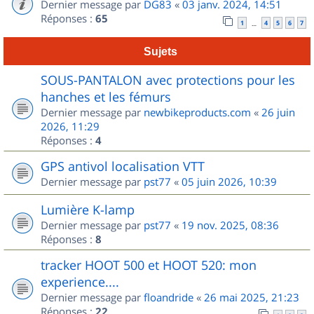
Dernier message par
DG83
«
03 janv. 2024, 14:51
Réponses :
65
1
4
5
6
7
…
Sujets
SOUS-PANTALON avec protections pour les
hanches et les fémurs
Dernier message par
newbikeproducts.com
«
26 juin
2026, 11:29
Réponses :
4
GPS antivol localisation VTT
Dernier message par
pst77
«
05 juin 2026, 10:39
Lumière K-lamp
Dernier message par
pst77
«
19 nov. 2025, 08:36
Réponses :
8
tracker HOOT 500 et HOOT 520: mon
experience....
Dernier message par
floandride
«
26 mai 2025, 21:23
Réponses :
22