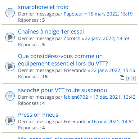
smarphone et froid
Dernier message par
Papoteur
«
15 mars 2022, 15:19
Réponses :
5
Chaînes à neige 1er essai
Dernier message par
Zbrotch
«
22 janv. 2022, 19:59
Réponses :
5
Que considérez-vous comme un
équipement essentiel lors du VTT?
Dernier message par
Friserando
«
22 janv. 2022, 15:16
Réponses :
15
1
2
sacoche pour VTT toute suspendu
Dernier message par
fabien6702
«
17 déc. 2021, 13:42
Réponses :
4
Pression Pneus
Dernier message par
Friserando
«
16 nov. 2021, 14:51
Réponses :
4
Mousses anti-pincement sur pneus enduro