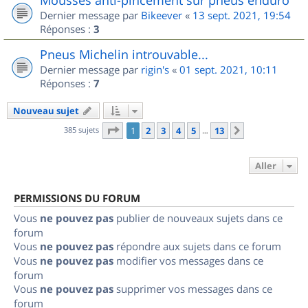
Dernier message par
Bikeever
«
13 sept. 2021, 19:54
Réponses :
3
Pneus Michelin introuvable...
Dernier message par
rigin's
«
01 sept. 2021, 10:11
Réponses :
7
Nouveau sujet
Page
1
sur
13
385 sujets
1
2
3
4
5
13
Suivant
…
Aller
PERMISSIONS DU FORUM
Vous
ne pouvez pas
publier de nouveaux sujets dans ce
forum
Vous
ne pouvez pas
répondre aux sujets dans ce forum
Vous
ne pouvez pas
modifier vos messages dans ce
forum
Vous
ne pouvez pas
supprimer vos messages dans ce
forum