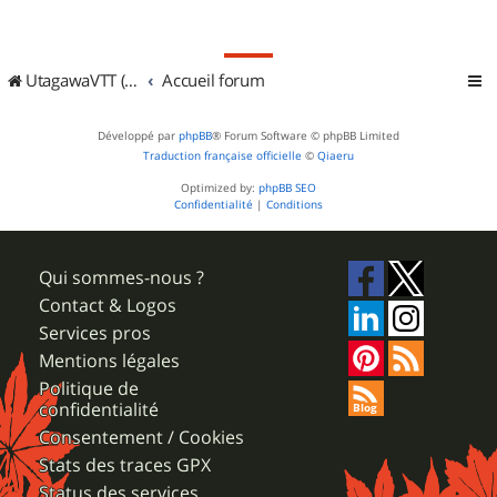
UtagawaVTT (Randos VTT et VTTAE avec traces GPS)
Accueil forum
Développé par
phpBB
® Forum Software © phpBB Limited
Traduction française officielle
©
Qiaeru
Optimized by:
phpBB SEO
Confidentialité
|
Conditions
Qui sommes-nous ?
Contact & Logos
Services pros
Mentions légales
Politique de
confidentialité
Consentement / Cookies
Stats des traces GPX
Status des services