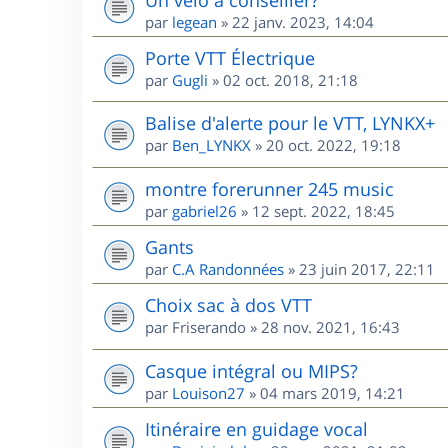
par
legean
»
22 janv. 2023, 14:04
Porte VTT Électrique
par
Gugli
»
02 oct. 2018, 21:18
Balise d'alerte pour le VTT, LYNKX+
par
Ben_LYNKX
»
20 oct. 2022, 19:18
montre forerunner 245 music
par
gabriel26
»
12 sept. 2022, 18:45
Gants
par
C.A Randonnées
»
23 juin 2017, 22:11
Choix sac à dos VTT
par
Friserando
»
28 nov. 2021, 16:43
Casque intégral ou MIPS?
par
Louison27
»
04 mars 2019, 14:21
Itinéraire en guidage vocal