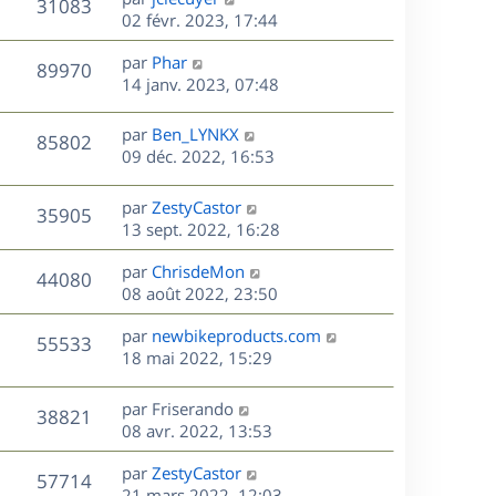
V
31083
m
s
e
e
e
02 févr. 2023, 17:44
i
e
a
r
u
e
s
s
D
g
par
Phar
n
r
V
89970
s
e
e
e
14 janv. 2023, 07:48
i
m
a
r
u
e
e
s
g
n
r
s
D
par
Ben_LYNKX
V
85802
e
e
i
m
s
e
09 déc. 2022, 16:53
e
e
a
r
u
s
r
s
g
n
D
par
ZestyCastor
V
35905
m
s
e
e
i
e
13 sept. 2022, 16:28
e
a
e
r
u
s
s
g
r
D
par
ChrisdeMon
n
V
44080
s
e
m
e
e
08 août 2022, 23:50
i
a
e
r
u
e
g
s
s
D
par
newbikeproducts.com
n
r
V
55533
e
s
e
e
18 mai 2022, 15:29
i
m
a
r
u
e
e
s
g
n
r
s
D
par
Friserando
V
38821
e
e
i
m
s
e
08 avr. 2022, 13:53
e
e
a
r
u
s
r
s
D
g
par
ZestyCastor
n
V
57714
m
s
e
e
e
21 mars 2022, 12:03