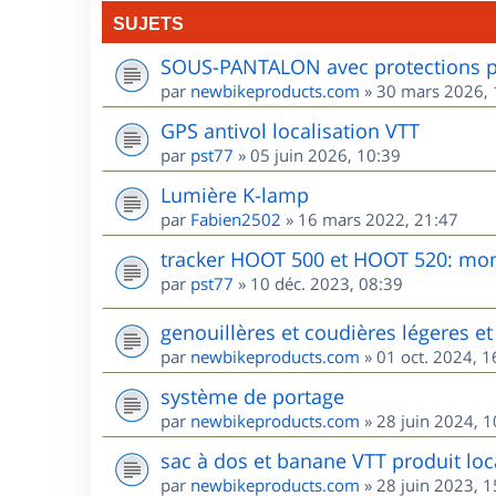
SUJETS
SOUS-PANTALON avec protections po
par
newbikeproducts.com
»
30 mars 2026, 
GPS antivol localisation VTT
par
pst77
»
05 juin 2026, 10:39
Lumière K-lamp
par
Fabien2502
»
16 mars 2022, 21:47
tracker HOOT 500 et HOOT 520: mon 
par
pst77
»
10 déc. 2023, 08:39
genouillères et coudières légeres et 
par
newbikeproducts.com
»
01 oct. 2024, 1
système de portage
par
newbikeproducts.com
»
28 juin 2024, 1
sac à dos et banane VTT produit loca
par
newbikeproducts.com
»
28 juin 2023, 1