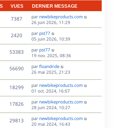
n
S
VUES
DERNIER MESSAGE
e
i
e
D
par
newbikeproducts.com
V
s
7387
r
e
26 juin 2026, 11:29
m
r
u
e
D
par
pst77
n
V
2420
s
e
e
05 juin 2026, 10:39
i
s
r
u
e
a
s
D
par
pst77
n
r
V
53383
g
e
e
19 nov. 2025, 08:36
i
m
e
r
u
e
e
s
D
par
floandride
n
r
V
s
56690
e
e
26 mai 2025, 21:23
i
m
s
r
u
e
e
a
s
n
r
s
D
g
par
newbikeproducts.com
V
18299
e
i
m
s
e
e
01 oct. 2024, 16:07
e
e
a
r
u
s
r
s
D
g
par
newbikeproducts.com
n
V
17826
m
s
e
e
e
28 juin 2024, 10:27
i
e
a
r
u
e
s
s
D
g
par
newbikeproducts.com
n
r
V
29813
s
e
e
e
20 mai 2024, 16:43
i
m