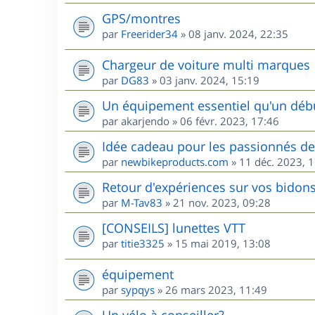
GPS/montres
par
Freerider34
»
08 janv. 2024, 22:35
Chargeur de voiture multi marques
par
DG83
»
03 janv. 2024, 15:19
Un équipement essentiel qu'un débu
par
akarjendo
»
06 févr. 2023, 17:46
Idée cadeau pour les passionnés d
par
newbikeproducts.com
»
11 déc. 2023, 
Retour d'expériences sur vos bidons
par
M-Tav83
»
21 nov. 2023, 09:28
[CONSEILS] lunettes VTT
par
titie3325
»
15 mai 2019, 13:08
équipement
par
sypqys
»
26 mars 2023, 11:49
Un vélo à conseiller?