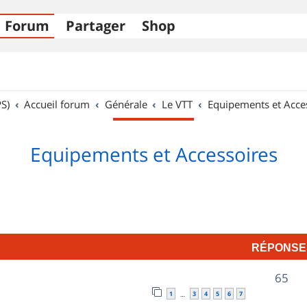
Forum
Partager
Shop
S)
Accueil forum
Générale
Le VTT
Equipements et Acce
Equipements et Accessoires
RÉPONSE
R
65
1
3
4
5
6
7
…
é