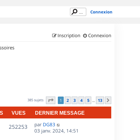
Connexion
Inscription
Connexion
ssoires
Page
1
sur
13
385 sujets
1
2
3
4
5
13
Suivant
…
S
VUES
DERNIER MESSAGE
D
par
DG83
V
252253
e
03 janv. 2024, 14:51
r
u