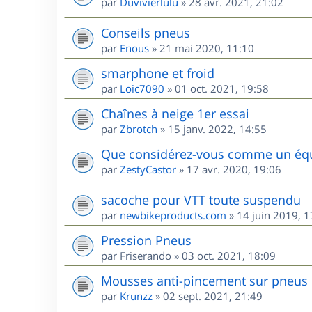
par
Duvivierlulu
»
28 avr. 2021, 21:02
Conseils pneus
par
Enous
»
21 mai 2020, 11:10
smarphone et froid
par
Loic7090
»
01 oct. 2021, 19:58
Chaînes à neige 1er essai
par
Zbrotch
»
15 janv. 2022, 14:55
Que considérez-vous comme un équi
par
ZestyCastor
»
17 avr. 2020, 19:06
sacoche pour VTT toute suspendu
par
newbikeproducts.com
»
14 juin 2019, 1
Pression Pneus
par
Friserando
»
03 oct. 2021, 18:09
Mousses anti-pincement sur pneus
par
Krunzz
»
02 sept. 2021, 21:49