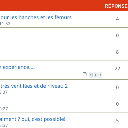
RÉPONSE
p
ur les hanches et les fémurs
R
o
4
11:52
é
n
R
0
p
s
é
o
e
R
8
p
n
s
é
o
experience....
R
22
s
p
n
1
2
3
é
e
o
très ventilées et de niveau 2
s
R
0
p
s
6:07
n
e
é
o
s
R
0
s
p
0:27
n
e
é
o
lment ? oui, c'est possible!
s
R
5
s
p
5:37