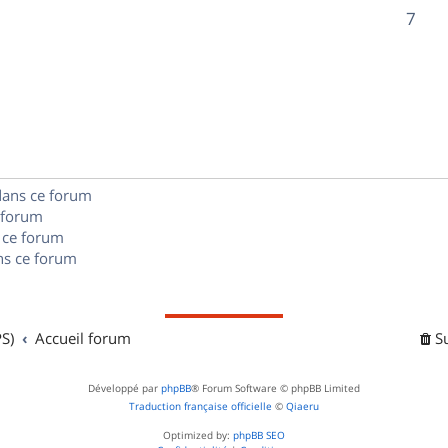
o
R
7
s
s
p
n
é
e
o
s
p
s
n
e
o
s
s
n
e
dans ce forum
s
s
 forum
e
 ce forum
s ce forum
s
S)
Accueil forum
S
Développé par
phpBB
® Forum Software © phpBB Limited
Traduction française officielle
©
Qiaeru
Optimized by:
phpBB SEO