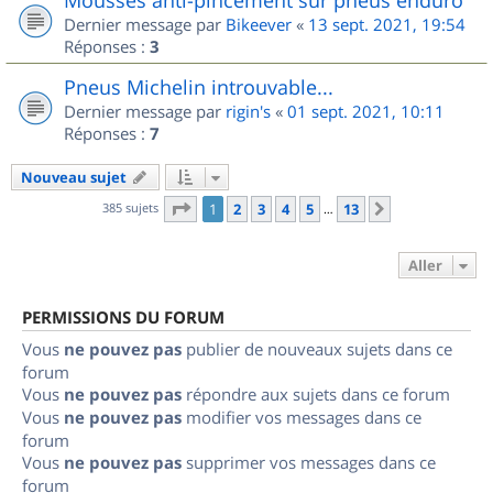
Dernier message par
Bikeever
«
13 sept. 2021, 19:54
Réponses :
3
Pneus Michelin introuvable...
Dernier message par
rigin's
«
01 sept. 2021, 10:11
Réponses :
7
Nouveau sujet
Page
1
sur
13
385 sujets
1
2
3
4
5
13
Suivant
…
Aller
PERMISSIONS DU FORUM
Vous
ne pouvez pas
publier de nouveaux sujets dans ce
forum
Vous
ne pouvez pas
répondre aux sujets dans ce forum
Vous
ne pouvez pas
modifier vos messages dans ce
forum
Vous
ne pouvez pas
supprimer vos messages dans ce
forum