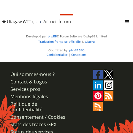
UtagawaVTT (Randos VTT et VTTAE avec traces GPS)
Accueil forum
Développé par
phpBB
® Forum Software © phpBB Limited
Traduction française officielle
©
Qiaeru
Optimized by:
phpBB SEO
Confidentialité
|
Conditions
Qui sommes-nous ?
Contact & Logos
Services pros
Mentions légales
Politique de
confidentialité
Consentement / Cookies
Stats des traces GPX
Status des services