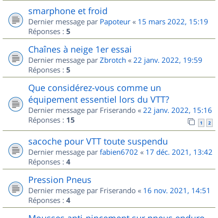
smarphone et froid
Dernier message par
Papoteur
«
15 mars 2022, 15:19
Réponses :
5
Chaînes à neige 1er essai
Dernier message par
Zbrotch
«
22 janv. 2022, 19:59
Réponses :
5
Que considérez-vous comme un
équipement essentiel lors du VTT?
Dernier message par
Friserando
«
22 janv. 2022, 15:16
Réponses :
15
1
2
sacoche pour VTT toute suspendu
Dernier message par
fabien6702
«
17 déc. 2021, 13:42
Réponses :
4
Pression Pneus
Dernier message par
Friserando
«
16 nov. 2021, 14:51
Réponses :
4
Mousses anti-pincement sur pneus enduro