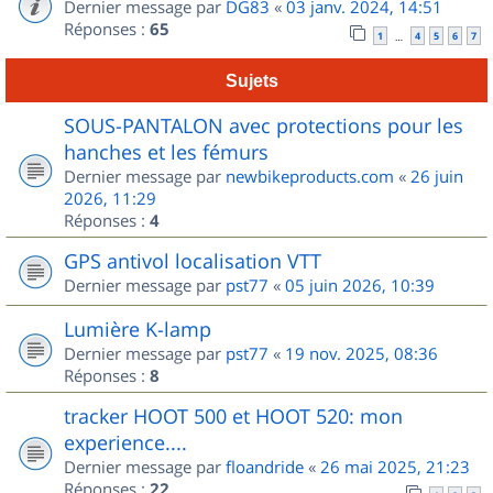
Dernier message par
DG83
«
03 janv. 2024, 14:51
Réponses :
65
1
4
5
6
7
…
Sujets
SOUS-PANTALON avec protections pour les
hanches et les fémurs
Dernier message par
newbikeproducts.com
«
26 juin
2026, 11:29
Réponses :
4
GPS antivol localisation VTT
Dernier message par
pst77
«
05 juin 2026, 10:39
Lumière K-lamp
Dernier message par
pst77
«
19 nov. 2025, 08:36
Réponses :
8
tracker HOOT 500 et HOOT 520: mon
experience....
Dernier message par
floandride
«
26 mai 2025, 21:23
Réponses :
22