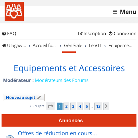
Menu
FAQ
Inscription
Connexion
UtagawaVTT (Randos VTT et VTTAE avec traces GPS)
Accueil forum
Générale
Le VTT
Equipements et Accessoires
Equipements et Accessoires
Modérateur :
Modérateurs des Forums
Nouveau sujet
Page
1
sur
13
385 sujets
1
2
3
4
5
13
Suivant
…
Annonces
Offres de réduction en cours...