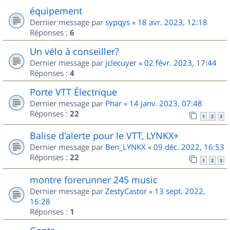
équipement
Dernier message par
sypqys
«
18 avr. 2023, 12:18
Réponses :
6
Un vélo à conseiller?
Dernier message par
jclecuyer
«
02 févr. 2023, 17:44
Réponses :
4
Porte VTT Électrique
Dernier message par
Phar
«
14 janv. 2023, 07:48
Réponses :
22
1
2
3
Balise d'alerte pour le VTT, LYNKX+
Dernier message par
Ben_LYNKX
«
09 déc. 2022, 16:53
Réponses :
22
1
2
3
montre forerunner 245 music
Dernier message par
ZestyCastor
«
13 sept. 2022,
16:28
Réponses :
1