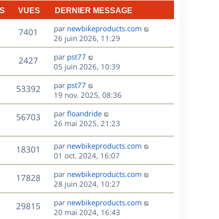
n
S
VUES
DERNIER MESSAGE
e
i
e
D
par
newbikeproducts.com
V
s
7401
r
e
26 juin 2026, 11:29
m
r
u
e
D
par
pst77
n
V
2427
s
e
e
05 juin 2026, 10:39
i
s
r
u
e
a
s
D
par
pst77
n
r
V
53392
g
e
e
19 nov. 2025, 08:36
i
m
e
r
u
e
e
s
D
par
floandride
n
r
V
s
56703
e
e
26 mai 2025, 21:23
i
m
s
r
u
e
e
a
s
n
r
s
D
g
par
newbikeproducts.com
V
18301
e
i
m
s
e
e
01 oct. 2024, 16:07
e
e
a
r
u
s
r
s
D
g
par
newbikeproducts.com
n
V
17828
m
s
e
e
e
28 juin 2024, 10:27
i
e
a
r
u
e
s
s
D
g
par
newbikeproducts.com
n
r
V
29815
s
e
e
e
20 mai 2024, 16:43
i
m