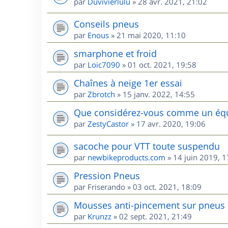
par
Duvivierlulu
»
28 avr. 2021, 21:02
Conseils pneus
par
Enous
»
21 mai 2020, 11:10
smarphone et froid
par
Loic7090
»
01 oct. 2021, 19:58
Chaînes à neige 1er essai
par
Zbrotch
»
15 janv. 2022, 14:55
Que considérez-vous comme un équi
par
ZestyCastor
»
17 avr. 2020, 19:06
sacoche pour VTT toute suspendu
par
newbikeproducts.com
»
14 juin 2019, 1
Pression Pneus
par
Friserando
»
03 oct. 2021, 18:09
Mousses anti-pincement sur pneus
par
Krunzz
»
02 sept. 2021, 21:49