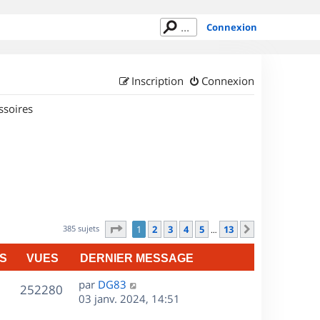
Connexion
Inscription
Connexion
ssoires
Page
1
sur
13
385 sujets
1
2
3
4
5
13
Suivant
…
S
VUES
DERNIER MESSAGE
D
par
DG83
V
252280
e
03 janv. 2024, 14:51
r
u