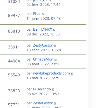
V
31084
m
s
e
e
e
02 févr. 2023, 17:44
i
e
a
r
u
e
s
s
D
g
par
Phar
n
r
V
89977
s
e
e
e
14 janv. 2023, 07:48
i
m
a
r
u
e
e
s
g
n
r
s
D
par
Ben_LYNKX
V
85813
e
e
i
m
s
e
09 déc. 2022, 16:53
e
e
a
r
u
s
r
s
g
n
D
par
ZestyCastor
V
35911
m
s
e
e
i
e
13 sept. 2022, 16:28
e
a
e
r
u
s
s
g
r
D
par
ChrisdeMon
n
V
44084
s
e
m
e
e
08 août 2022, 23:50
i
a
e
r
u
e
g
s
s
D
par
newbikeproducts.com
n
r
V
55540
e
s
e
e
18 mai 2022, 15:29
i
m
a
r
u
e
e
s
g
n
r
s
D
par
Friserando
V
38823
e
e
i
m
s
e
08 avr. 2022, 13:53
e
e
a
r
u
s
r
s
D
g
par
ZestyCastor
n
V
57721
m
s
e
e
e
21 mars 2022, 12:03