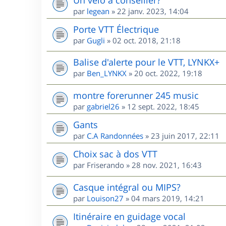
par
legean
»
22 janv. 2023, 14:04
Porte VTT Électrique
par
Gugli
»
02 oct. 2018, 21:18
Balise d'alerte pour le VTT, LYNKX+
par
Ben_LYNKX
»
20 oct. 2022, 19:18
montre forerunner 245 music
par
gabriel26
»
12 sept. 2022, 18:45
Gants
par
C.A Randonnées
»
23 juin 2017, 22:11
Choix sac à dos VTT
par
Friserando
»
28 nov. 2021, 16:43
Casque intégral ou MIPS?
par
Louison27
»
04 mars 2019, 14:21
Itinéraire en guidage vocal