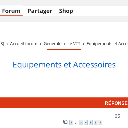
Forum
Partager
Shop
S)
Accueil forum
Générale
Le VTT
Equipements et Acce
Equipements et Accessoires
RÉPONSE
R
65
1
3
4
5
6
7
…
é