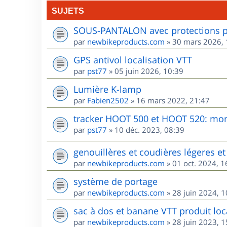
SUJETS
SOUS-PANTALON avec protections po
par
newbikeproducts.com
»
30 mars 2026, 
GPS antivol localisation VTT
par
pst77
»
05 juin 2026, 10:39
Lumière K-lamp
par
Fabien2502
»
16 mars 2022, 21:47
tracker HOOT 500 et HOOT 520: mon 
par
pst77
»
10 déc. 2023, 08:39
genouillères et coudières légeres et 
par
newbikeproducts.com
»
01 oct. 2024, 1
système de portage
par
newbikeproducts.com
»
28 juin 2024, 1
sac à dos et banane VTT produit loca
par
newbikeproducts.com
»
28 juin 2023, 1