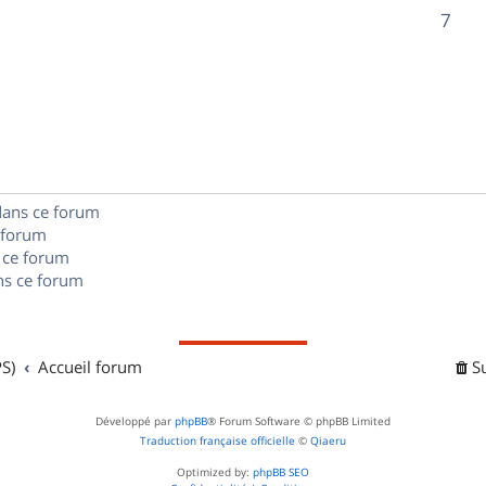
o
R
7
s
s
p
n
é
e
o
s
p
s
n
e
o
s
s
n
e
dans ce forum
s
s
 forum
e
 ce forum
s ce forum
s
S)
Accueil forum
S
Développé par
phpBB
® Forum Software © phpBB Limited
Traduction française officielle
©
Qiaeru
Optimized by:
phpBB SEO