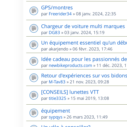
GPS/montres
par
Freerider34
»
08 janv. 2024, 22:35
Chargeur de voiture multi marques
par
DG83
»
03 janv. 2024, 15:19
Un équipement essentiel qu'un débu
par
akarjendo
»
06 févr. 2023, 17:46
Idée cadeau pour les passionnés d
par
newbikeproducts.com
»
11 déc. 2023, 
Retour d'expériences sur vos bidons
par
M-Tav83
»
21 nov. 2023, 09:28
[CONSEILS] lunettes VTT
par
titie3325
»
15 mai 2019, 13:08
équipement
par
sypqys
»
26 mars 2023, 11:49
Un vélo à conseiller?