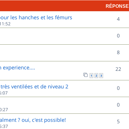
RÉPONSE
p
ur les hanches et les fémurs
R
o
4
11:52
é
n
R
0
p
s
é
o
e
R
8
p
n
s
é
o
experience....
R
22
s
p
n
1
2
3
é
e
o
très ventilées et de niveau 2
s
R
0
p
s
6:07
n
e
é
o
s
R
0
s
p
0:27
n
e
é
o
lment ? oui, c'est possible!
s
R
5
s
p
5:37