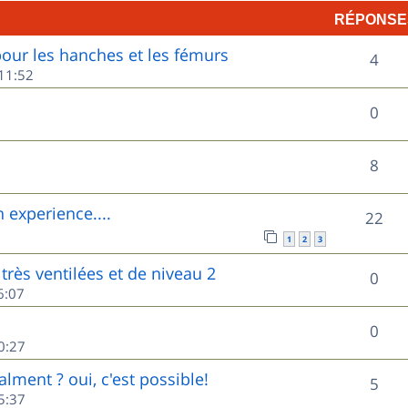
RÉPONSE
p
ur les hanches et les fémurs
R
o
4
11:52
é
n
R
0
p
s
é
o
e
R
8
p
n
s
é
o
experience....
R
22
s
p
n
1
2
3
é
e
o
très ventilées et de niveau 2
s
R
0
p
s
6:07
n
e
é
o
s
R
0
s
p
0:27
n
e
é
o
lment ? oui, c'est possible!
s
R
5
s
p
5:37