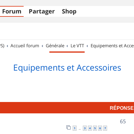
Forum
Partager
Shop
S)
Accueil forum
Générale
Le VTT
Equipements et Acce
Equipements et Accessoires
RÉPONSE
R
65
1
3
4
5
6
7
…
é