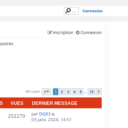
Connexion
Inscription
Connexion
ssoires
Page
1
sur
13
385 sujets
1
2
3
4
5
13
Suivant
…
S
VUES
DERNIER MESSAGE
D
par
DG83
V
252279
e
03 janv. 2024, 14:51
r
u