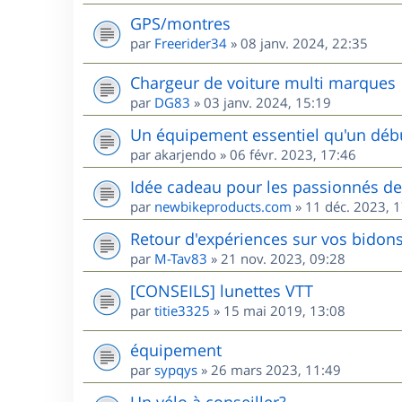
GPS/montres
par
Freerider34
»
08 janv. 2024, 22:35
Chargeur de voiture multi marques
par
DG83
»
03 janv. 2024, 15:19
Un équipement essentiel qu'un débu
par
akarjendo
»
06 févr. 2023, 17:46
Idée cadeau pour les passionnés d
par
newbikeproducts.com
»
11 déc. 2023, 
Retour d'expériences sur vos bidons
par
M-Tav83
»
21 nov. 2023, 09:28
[CONSEILS] lunettes VTT
par
titie3325
»
15 mai 2019, 13:08
équipement
par
sypqys
»
26 mars 2023, 11:49
Un vélo à conseiller?