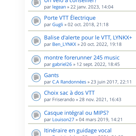
par
legean
»
22 janv. 2023, 14:04
Porte VTT Électrique
par
Gugli
»
02 oct. 2018, 21:18
Balise d'alerte pour le VTT, LYNKX+
par
Ben_LYNKX
»
20 oct. 2022, 19:18
montre forerunner 245 music
par
gabriel26
»
12 sept. 2022, 18:45
Gants
par
C.A Randonnées
»
23 juin 2017, 22:11
Choix sac à dos VTT
par
Friserando
»
28 nov. 2021, 16:43
Casque intégral ou MIPS?
par
Louison27
»
04 mars 2019, 14:21
Itinéraire en guidage vocal