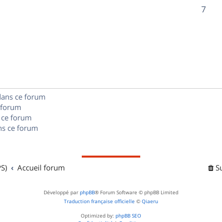
o
R
7
s
s
p
n
é
e
o
s
p
s
n
e
o
s
s
n
e
dans ce forum
s
s
 forum
e
 ce forum
s ce forum
s
S)
Accueil forum
S
Développé par
phpBB
® Forum Software © phpBB Limited
Traduction française officielle
©
Qiaeru
Optimized by:
phpBB SEO