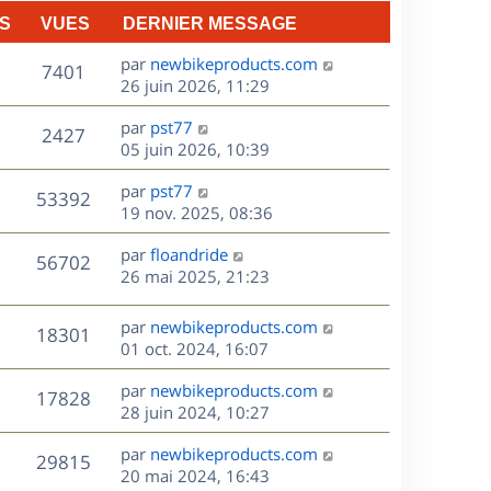
n
S
VUES
DERNIER MESSAGE
e
i
e
D
par
newbikeproducts.com
V
s
7401
r
e
26 juin 2026, 11:29
m
r
u
e
D
par
pst77
n
V
2427
s
e
e
05 juin 2026, 10:39
i
s
r
u
e
a
s
D
par
pst77
n
r
V
53392
g
e
e
19 nov. 2025, 08:36
i
m
e
r
u
e
e
s
D
par
floandride
n
r
V
s
56702
e
e
26 mai 2025, 21:23
i
m
s
r
u
e
e
a
s
n
r
s
D
g
par
newbikeproducts.com
V
18301
e
i
m
s
e
e
01 oct. 2024, 16:07
e
e
a
r
u
s
r
s
D
g
par
newbikeproducts.com
n
V
17828
m
s
e
e
e
28 juin 2024, 10:27
i
e
a
r
u
e
s
s
D
g
par
newbikeproducts.com
n
r
V
29815
s
e
e
e
20 mai 2024, 16:43
i
m