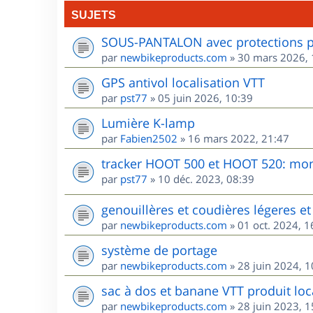
SUJETS
SOUS-PANTALON avec protections po
par
newbikeproducts.com
»
30 mars 2026, 
GPS antivol localisation VTT
par
pst77
»
05 juin 2026, 10:39
Lumière K-lamp
par
Fabien2502
»
16 mars 2022, 21:47
tracker HOOT 500 et HOOT 520: mon 
par
pst77
»
10 déc. 2023, 08:39
genouillères et coudières légeres et 
par
newbikeproducts.com
»
01 oct. 2024, 1
système de portage
par
newbikeproducts.com
»
28 juin 2024, 1
sac à dos et banane VTT produit loca
par
newbikeproducts.com
»
28 juin 2023, 1