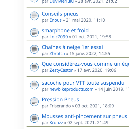
par
Duvivierlulu
»
28 avr. 2021, 21:02
Conseils pneus
par
Enous
»
21 mai 2020, 11:10
smarphone et froid
par
Loic7090
»
01 oct. 2021, 19:58
Chaînes à neige 1er essai
par
Zbrotch
»
15 janv. 2022, 14:55
Que considérez-vous comme un équi
par
ZestyCastor
»
17 avr. 2020, 19:06
sacoche pour VTT toute suspendu
par
newbikeproducts.com
»
14 juin 2019, 1
Pression Pneus
par
Friserando
»
03 oct. 2021, 18:09
Mousses anti-pincement sur pneus
par
Krunzz
»
02 sept. 2021, 21:49