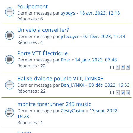
équipement
Dernier message par
sypqys
«
18 avr. 2023, 12:18
Réponses :
6
Un vélo à conseiller?
Dernier message par
jclecuyer
«
02 févr. 2023, 17:44
Réponses :
4
Porte VTT Électrique
Dernier message par
Phar
«
14 janv. 2023, 07:48
Réponses :
22
1
2
3
Balise d'alerte pour le VTT, LYNKX+
Dernier message par
Ben_LYNKX
«
09 déc. 2022, 16:53
Réponses :
22
1
2
3
montre forerunner 245 music
Dernier message par
ZestyCastor
«
13 sept. 2022,
16:28
Réponses :
1