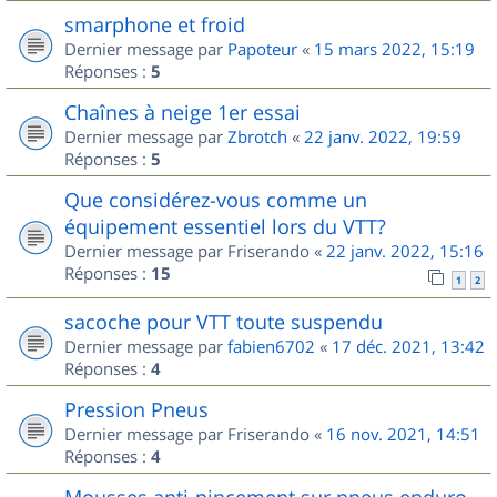
smarphone et froid
Dernier message par
Papoteur
«
15 mars 2022, 15:19
Réponses :
5
Chaînes à neige 1er essai
Dernier message par
Zbrotch
«
22 janv. 2022, 19:59
Réponses :
5
Que considérez-vous comme un
équipement essentiel lors du VTT?
Dernier message par
Friserando
«
22 janv. 2022, 15:16
Réponses :
15
1
2
sacoche pour VTT toute suspendu
Dernier message par
fabien6702
«
17 déc. 2021, 13:42
Réponses :
4
Pression Pneus
Dernier message par
Friserando
«
16 nov. 2021, 14:51
Réponses :
4
Mousses anti-pincement sur pneus enduro