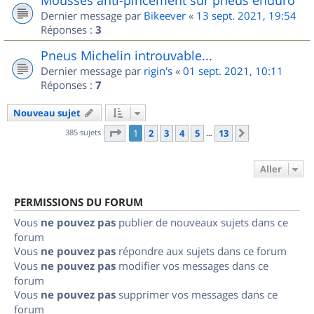
Dernier message par
Bikeever
«
13 sept. 2021, 19:54
Réponses :
3
Pneus Michelin introuvable...
Dernier message par
rigin's
«
01 sept. 2021, 10:11
Réponses :
7
Nouveau sujet
Page
1
sur
13
385 sujets
1
2
3
4
5
13
Suivant
…
Aller
PERMISSIONS DU FORUM
Vous
ne pouvez pas
publier de nouveaux sujets dans ce
forum
Vous
ne pouvez pas
répondre aux sujets dans ce forum
Vous
ne pouvez pas
modifier vos messages dans ce
forum
Vous
ne pouvez pas
supprimer vos messages dans ce
forum