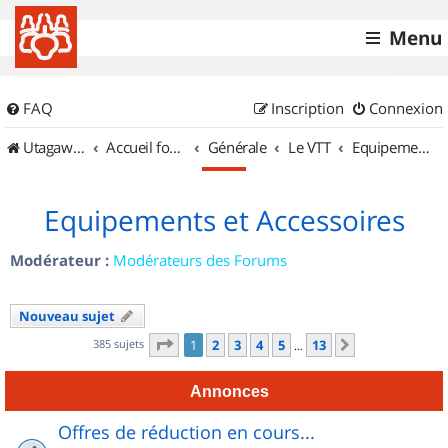
Menu
FAQ
Inscription
Connexion
UtagawaVTT (Randos VTT et VTTAE avec traces GPS)
Accueil forum
Générale
Le VTT
Equipements et Accessoires
Equipements et Accessoires
Modérateur :
Modérateurs des Forums
Nouveau sujet
Page
1
sur
13
385 sujets
1
2
3
4
5
13
Suivant
…
Annonces
Offres de réduction en cours...