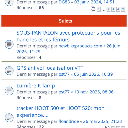
Dernier message par
DG83
«
03 janv. 2024, 14:51
Réponses :
65
1
4
5
6
7
…
Sujets
SOUS-PANTALON avec protections pour les
hanches et les fémurs
Dernier message par
newbikeproducts.com
«
26 juin
2026, 11:29
Réponses :
4
GPS antivol localisation VTT
Dernier message par
pst77
«
05 juin 2026, 10:39
Lumière K-lamp
Dernier message par
pst77
«
19 nov. 2025, 08:36
Réponses :
8
tracker HOOT 500 et HOOT 520: mon
experience....
Dernier message par
floandride
«
26 mai 2025, 21:23
Réponses :
22