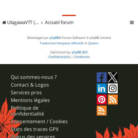
UtagawaVTT (Randos VTT et VTTAE avec traces GPS)
Accueil forum
Développé par
phpBB
® Forum Software © phpBB Limited
Traduction française officielle
©
Qiaeru
Optimized by:
phpBB SEO
Confidentialité
|
Conditions
Qui sommes-nous ?
Contact & Logos
Services pros
Mentions légales
Politique de
confidentialité
Consentement / Cookies
Stats des traces GPX
Status des services