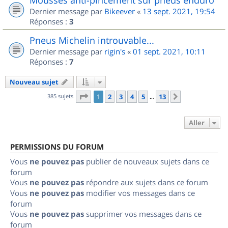
Dernier message par
Bikeever
«
13 sept. 2021, 19:54
Réponses :
3
Pneus Michelin introuvable...
Dernier message par
rigin's
«
01 sept. 2021, 10:11
Réponses :
7
Nouveau sujet
Page
1
sur
13
385 sujets
1
2
3
4
5
13
Suivant
…
Aller
PERMISSIONS DU FORUM
Vous
ne pouvez pas
publier de nouveaux sujets dans ce
forum
Vous
ne pouvez pas
répondre aux sujets dans ce forum
Vous
ne pouvez pas
modifier vos messages dans ce
forum
Vous
ne pouvez pas
supprimer vos messages dans ce
forum