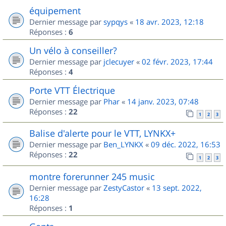
équipement
Dernier message par
sypqys
«
18 avr. 2023, 12:18
Réponses :
6
Un vélo à conseiller?
Dernier message par
jclecuyer
«
02 févr. 2023, 17:44
Réponses :
4
Porte VTT Électrique
Dernier message par
Phar
«
14 janv. 2023, 07:48
Réponses :
22
1
2
3
Balise d'alerte pour le VTT, LYNKX+
Dernier message par
Ben_LYNKX
«
09 déc. 2022, 16:53
Réponses :
22
1
2
3
montre forerunner 245 music
Dernier message par
ZestyCastor
«
13 sept. 2022,
16:28
Réponses :
1