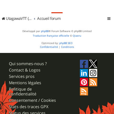
UtagawaVTT (Randos VTT et VTTAE avec traces GPS)
Accueil forum
Développé par
phpBB
® Forum Software © phpBB Limited
Traduction française officielle
©
Qiaeru
Optimized by:
phpBB SEO
Confidentialité
|
Conditions
Qui sommes-nous ?
Contact & Logos
Services pros
Mentions légales
Politique de
confidentialité
Consentement / Cookies
Stats des traces GPX
Status des services