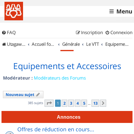
Menu
FAQ
Inscription
Connexion
UtagawaVTT (Randos VTT et VTTAE avec traces GPS)
Accueil forum
Générale
Le VTT
Equipements et Accessoires
Equipements et Accessoires
Modérateur :
Modérateurs des Forums
Nouveau sujet
Page
1
sur
13
385 sujets
1
2
3
4
5
13
Suivant
…
Annonces
Offres de réduction en cours...