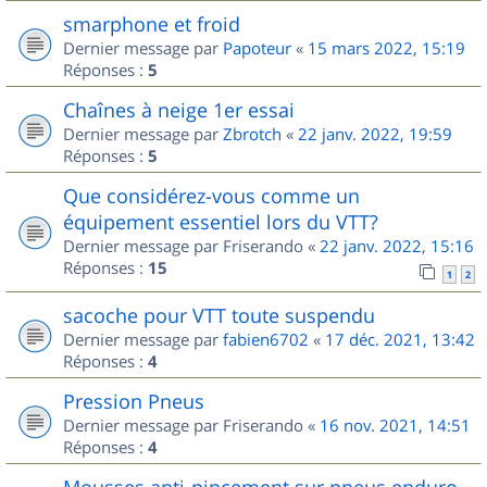
smarphone et froid
Dernier message par
Papoteur
«
15 mars 2022, 15:19
Réponses :
5
Chaînes à neige 1er essai
Dernier message par
Zbrotch
«
22 janv. 2022, 19:59
Réponses :
5
Que considérez-vous comme un
équipement essentiel lors du VTT?
Dernier message par
Friserando
«
22 janv. 2022, 15:16
Réponses :
15
1
2
sacoche pour VTT toute suspendu
Dernier message par
fabien6702
«
17 déc. 2021, 13:42
Réponses :
4
Pression Pneus
Dernier message par
Friserando
«
16 nov. 2021, 14:51
Réponses :
4
Mousses anti-pincement sur pneus enduro