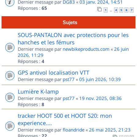
Dernier message par
DG83
«
03 janv. 2024, 14:51
Réponses :
65
1
4
5
6
7
…
Sujets
SOUS-PANTALON avec protections pour les
hanches et les fémurs
Dernier message par
newbikeproducts.com
«
26 juin
2026, 11:29
Réponses :
4
GPS antivol localisation VTT
Dernier message par
pst77
«
05 juin 2026, 10:39
Lumière K-lamp
Dernier message par
pst77
«
19 nov. 2025, 08:36
Réponses :
8
tracker HOOT 500 et HOOT 520: mon
experience....
Dernier message par
floandride
«
26 mai 2025, 21:23
Réponses :
22