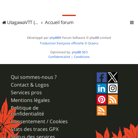
UtagawaVTT (Randos VTT et VTTAE avec traces GPS)
Accueil forum
Développé par
phpBB
® Forum Software © phpBB Limited
Traduction française officielle
©
Qiaeru
Optimized by:
phpBB SEO
Confidentialité
|
Conditions
Qui sommes-nous ?
Contact & Logos
Services pros
Mentions légales
Politique de
confidentialité
Consentement / Cookies
Stats des traces GPX
Status des services