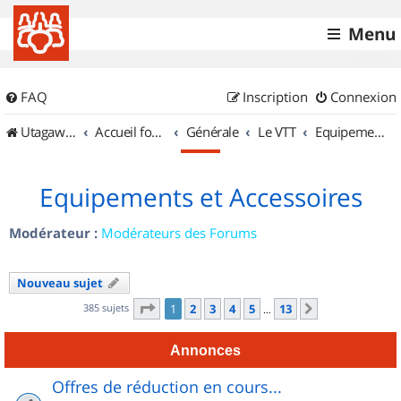
Menu
FAQ
Inscription
Connexion
UtagawaVTT (Randos VTT et VTTAE avec traces GPS)
Accueil forum
Générale
Le VTT
Equipements et Accessoires
Equipements et Accessoires
Modérateur :
Modérateurs des Forums
Nouveau sujet
Page
1
sur
13
385 sujets
1
2
3
4
5
13
Suivant
…
Annonces
Offres de réduction en cours...