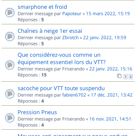
smarphone et froid
Dernier message par
Papoteur
«
15 mars 2022, 15:19
Réponses :
5
Chaînes à neige 1er essai
Dernier message par
Zbrotch
«
22 janv. 2022, 19:59
Réponses :
5
Que considérez-vous comme un
équipement essentiel lors du VTT?
Dernier message par
Friserando
«
22 janv. 2022, 15:16
Réponses :
15
1
2
sacoche pour VTT toute suspendu
Dernier message par
fabien6702
«
17 déc. 2021, 13:42
Réponses :
4
Pression Pneus
Dernier message par
Friserando
«
16 nov. 2021, 14:51
Réponses :
4
Mousses anti-pincement sur pneus enduro