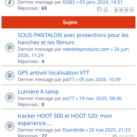
Dernier message par
DG83
«
03 janv. 2024, 14:51
Réponses :
65
1
4
5
6
7
…
Sujets
SOUS-PANTALON avec protections pour les
hanches et les fémurs
Dernier message par
newbikeproducts.com
«
26 juin
2026, 11:29
Réponses :
4
GPS antivol localisation VTT
Dernier message par
pst77
«
05 juin 2026, 10:39
Lumière K-lamp
Dernier message par
pst77
«
19 nov. 2025, 08:36
Réponses :
8
tracker HOOT 500 et HOOT 520: mon
experience....
Dernier message par
floandride
«
26 mai 2025, 21:23
Réponses :
22