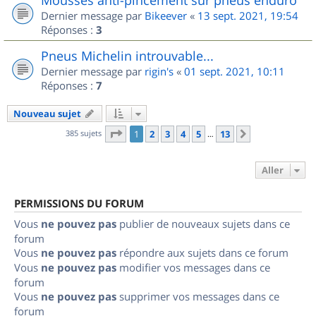
Dernier message par
Bikeever
«
13 sept. 2021, 19:54
Réponses :
3
Pneus Michelin introuvable...
Dernier message par
rigin's
«
01 sept. 2021, 10:11
Réponses :
7
Nouveau sujet
Page
1
sur
13
385 sujets
1
2
3
4
5
13
Suivant
…
Aller
PERMISSIONS DU FORUM
Vous
ne pouvez pas
publier de nouveaux sujets dans ce
forum
Vous
ne pouvez pas
répondre aux sujets dans ce forum
Vous
ne pouvez pas
modifier vos messages dans ce
forum
Vous
ne pouvez pas
supprimer vos messages dans ce
forum