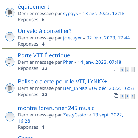
équipement
Dernier message par
sypqys
«
18 avr. 2023, 12:18
Réponses :
6
Un vélo à conseiller?
Dernier message par
jclecuyer
«
02 févr. 2023, 17:44
Réponses :
4
Porte VTT Électrique
Dernier message par
Phar
«
14 janv. 2023, 07:48
Réponses :
22
1
2
3
Balise d'alerte pour le VTT, LYNKX+
Dernier message par
Ben_LYNKX
«
09 déc. 2022, 16:53
Réponses :
22
1
2
3
montre forerunner 245 music
Dernier message par
ZestyCastor
«
13 sept. 2022,
16:28
Réponses :
1