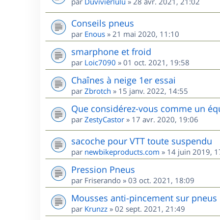
par
Duvivierlulu
»
28 avr. 2021, 21:02
Conseils pneus
par
Enous
»
21 mai 2020, 11:10
smarphone et froid
par
Loic7090
»
01 oct. 2021, 19:58
Chaînes à neige 1er essai
par
Zbrotch
»
15 janv. 2022, 14:55
Que considérez-vous comme un équi
par
ZestyCastor
»
17 avr. 2020, 19:06
sacoche pour VTT toute suspendu
par
newbikeproducts.com
»
14 juin 2019, 1
Pression Pneus
par
Friserando
»
03 oct. 2021, 18:09
Mousses anti-pincement sur pneus
par
Krunzz
»
02 sept. 2021, 21:49