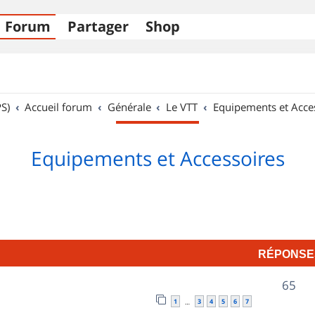
Forum
Partager
Shop
S)
Accueil forum
Générale
Le VTT
Equipements et Acce
Equipements et Accessoires
RÉPONSE
R
65
1
3
4
5
6
7
…
é