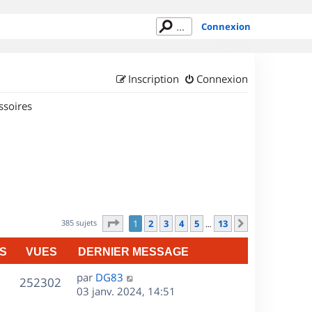
Connexion
Inscription
Connexion
ssoires
Page
1
sur
13
385 sujets
1
2
3
4
5
13
Suivant
…
S
VUES
DERNIER MESSAGE
D
par
DG83
V
252302
e
03 janv. 2024, 14:51
r
u