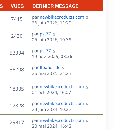
n
S
VUES
DERNIER MESSAGE
e
i
e
D
par
newbikeproducts.com
V
s
7415
r
e
26 juin 2026, 11:29
m
r
u
e
D
par
pst77
n
V
2430
s
e
e
05 juin 2026, 10:39
i
s
r
u
e
a
s
D
par
pst77
n
r
V
53394
g
e
e
19 nov. 2025, 08:36
i
m
e
r
u
e
e
s
D
par
floandride
n
r
V
s
56708
e
e
26 mai 2025, 21:23
i
m
s
r
u
e
e
a
s
n
r
s
D
g
par
newbikeproducts.com
V
18305
e
i
m
s
e
e
01 oct. 2024, 16:07
e
e
a
r
u
s
r
s
D
g
par
newbikeproducts.com
n
V
17828
m
s
e
e
e
28 juin 2024, 10:27
i
e
a
r
u
e
s
s
D
g
par
newbikeproducts.com
n
r
V
29817
s
e
e
e
20 mai 2024, 16:43
i
m