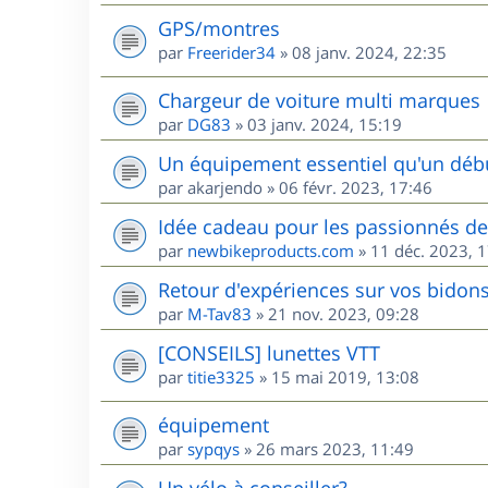
GPS/montres
par
Freerider34
»
08 janv. 2024, 22:35
Chargeur de voiture multi marques
par
DG83
»
03 janv. 2024, 15:19
Un équipement essentiel qu'un débu
par
akarjendo
»
06 févr. 2023, 17:46
Idée cadeau pour les passionnés d
par
newbikeproducts.com
»
11 déc. 2023, 
Retour d'expériences sur vos bidons
par
M-Tav83
»
21 nov. 2023, 09:28
[CONSEILS] lunettes VTT
par
titie3325
»
15 mai 2019, 13:08
équipement
par
sypqys
»
26 mars 2023, 11:49
Un vélo à conseiller?