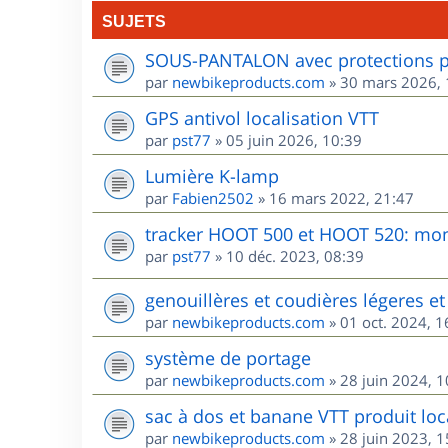
SUJETS
SOUS-PANTALON avec protections po
par
newbikeproducts.com
»
30 mars 2026, 
GPS antivol localisation VTT
par
pst77
»
05 juin 2026, 10:39
Lumière K-lamp
par
Fabien2502
»
16 mars 2022, 21:47
tracker HOOT 500 et HOOT 520: mon 
par
pst77
»
10 déc. 2023, 08:39
genouillères et coudières légeres et 
par
newbikeproducts.com
»
01 oct. 2024, 1
système de portage
par
newbikeproducts.com
»
28 juin 2024, 1
sac à dos et banane VTT produit loca
par
newbikeproducts.com
»
28 juin 2023, 1