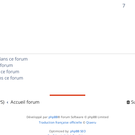
o
R
7
s
s
p
n
é
e
o
s
p
s
n
e
o
s
s
n
e
dans ce forum
s
s
 forum
e
 ce forum
s ce forum
s
S)
Accueil forum
S
Développé par
phpBB
® Forum Software © phpBB Limited
Traduction française officielle
©
Qiaeru
Optimized by:
phpBB SEO