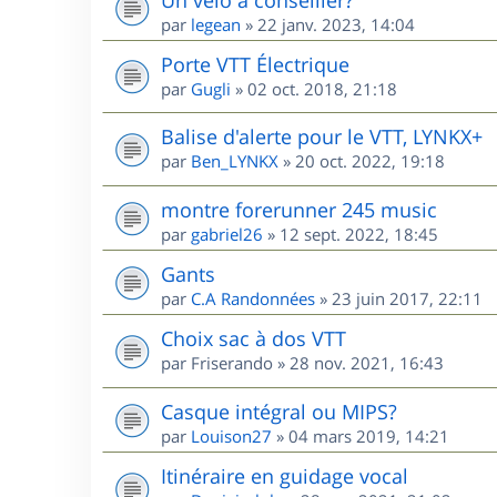
par
legean
»
22 janv. 2023, 14:04
Porte VTT Électrique
par
Gugli
»
02 oct. 2018, 21:18
Balise d'alerte pour le VTT, LYNKX+
par
Ben_LYNKX
»
20 oct. 2022, 19:18
montre forerunner 245 music
par
gabriel26
»
12 sept. 2022, 18:45
Gants
par
C.A Randonnées
»
23 juin 2017, 22:11
Choix sac à dos VTT
par
Friserando
»
28 nov. 2021, 16:43
Casque intégral ou MIPS?
par
Louison27
»
04 mars 2019, 14:21
Itinéraire en guidage vocal