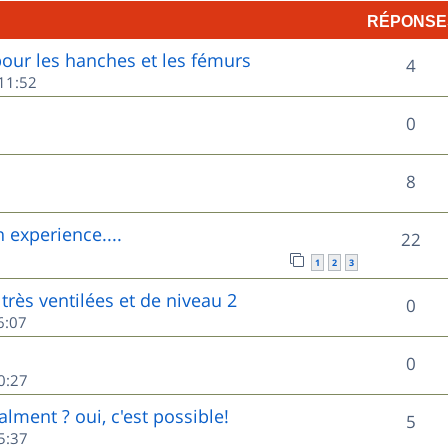
RÉPONSE
p
ur les hanches et les fémurs
R
o
4
11:52
é
n
R
0
p
s
é
o
e
R
8
p
n
s
é
o
experience....
R
22
s
p
n
1
2
3
é
e
o
très ventilées et de niveau 2
s
R
0
p
s
6:07
n
e
é
o
s
R
0
s
p
0:27
n
e
é
o
lment ? oui, c'est possible!
s
R
5
s
p
5:37