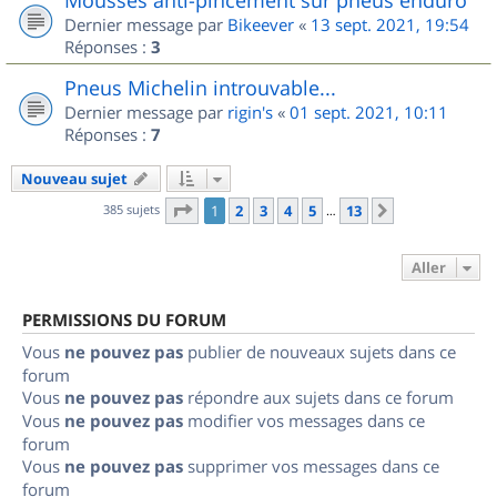
Dernier message par
Bikeever
«
13 sept. 2021, 19:54
Réponses :
3
Pneus Michelin introuvable...
Dernier message par
rigin's
«
01 sept. 2021, 10:11
Réponses :
7
Nouveau sujet
Page
1
sur
13
385 sujets
1
2
3
4
5
13
Suivant
…
Aller
PERMISSIONS DU FORUM
Vous
ne pouvez pas
publier de nouveaux sujets dans ce
forum
Vous
ne pouvez pas
répondre aux sujets dans ce forum
Vous
ne pouvez pas
modifier vos messages dans ce
forum
Vous
ne pouvez pas
supprimer vos messages dans ce
forum