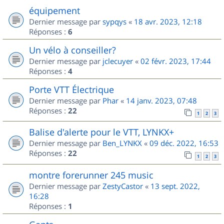
équipement
Dernier message par
sypqys
«
18 avr. 2023, 12:18
Réponses :
6
Un vélo à conseiller?
Dernier message par
jclecuyer
«
02 févr. 2023, 17:44
Réponses :
4
Porte VTT Électrique
Dernier message par
Phar
«
14 janv. 2023, 07:48
Réponses :
22
1
2
3
Balise d'alerte pour le VTT, LYNKX+
Dernier message par
Ben_LYNKX
«
09 déc. 2022, 16:53
Réponses :
22
1
2
3
montre forerunner 245 music
Dernier message par
ZestyCastor
«
13 sept. 2022,
16:28
Réponses :
1