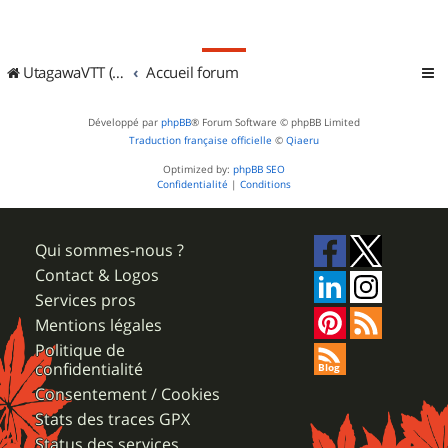
UtagawaVTT (Randos VTT et VTTAE avec traces GPS)
Accueil forum
Développé par
phpBB
® Forum Software © phpBB Limited
Traduction française officielle
©
Qiaeru
Optimized by:
phpBB SEO
Confidentialité
|
Conditions
Qui sommes-nous ?
Contact & Logos
Services pros
Mentions légales
Politique de
confidentialité
Consentement / Cookies
Stats des traces GPX
Status des services