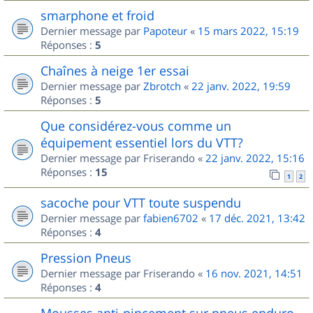
smarphone et froid
Dernier message par
Papoteur
«
15 mars 2022, 15:19
Réponses :
5
Chaînes à neige 1er essai
Dernier message par
Zbrotch
«
22 janv. 2022, 19:59
Réponses :
5
Que considérez-vous comme un
équipement essentiel lors du VTT?
Dernier message par
Friserando
«
22 janv. 2022, 15:16
Réponses :
15
1
2
sacoche pour VTT toute suspendu
Dernier message par
fabien6702
«
17 déc. 2021, 13:42
Réponses :
4
Pression Pneus
Dernier message par
Friserando
«
16 nov. 2021, 14:51
Réponses :
4
Mousses anti-pincement sur pneus enduro