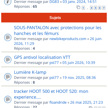
Dernier message par
DG83
«
03 janv. 2024, 14:51
Réponses :
65
1
4
5
6
7
…
Sujets
SOUS-PANTALON avec protections pour les
hanches et les fémurs
Dernier message par
newbikeproducts.com
«
26 juin
2026, 11:29
Réponses :
4
GPS antivol localisation VTT
Dernier message par
pst77
«
05 juin 2026, 10:39
Lumière K-lamp
Dernier message par
pst77
«
19 nov. 2025, 08:36
Réponses :
8
tracker HOOT 500 et HOOT 520: mon
experience....
Dernier message par
floandride
«
26 mai 2025, 21:23
Réponses :
22