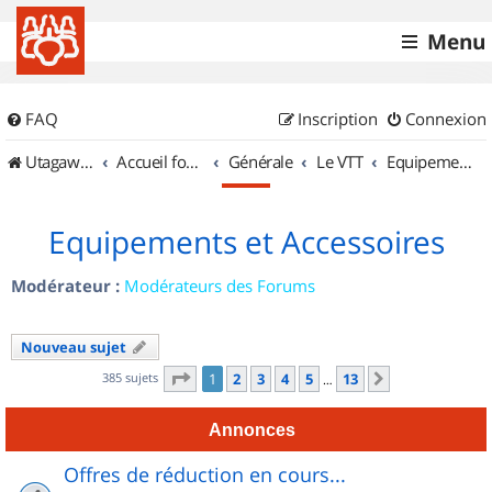
Menu
FAQ
Inscription
Connexion
UtagawaVTT (Randos VTT et VTTAE avec traces GPS)
Accueil forum
Générale
Le VTT
Equipements et Accessoires
Equipements et Accessoires
Modérateur :
Modérateurs des Forums
Nouveau sujet
Page
1
sur
13
385 sujets
1
2
3
4
5
13
Suivant
…
Annonces
Offres de réduction en cours...