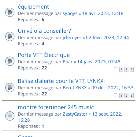
équipement
Dernier message par
sypqys
«
18 avr. 2023, 12:18
Réponses :
6
Un vélo à conseiller?
Dernier message par
jclecuyer
«
02 févr. 2023, 17:44
Réponses :
4
Porte VTT Électrique
Dernier message par
Phar
«
14 janv. 2023, 07:48
Réponses :
22
1
2
3
Balise d'alerte pour le VTT, LYNKX+
Dernier message par
Ben_LYNKX
«
09 déc. 2022, 16:53
Réponses :
22
1
2
3
montre forerunner 245 music
Dernier message par
ZestyCastor
«
13 sept. 2022,
16:28
Réponses :
1