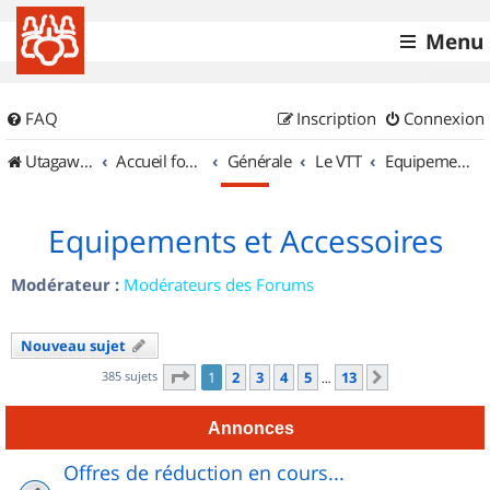
Menu
FAQ
Inscription
Connexion
UtagawaVTT (Randos VTT et VTTAE avec traces GPS)
Accueil forum
Générale
Le VTT
Equipements et Accessoires
Equipements et Accessoires
Modérateur :
Modérateurs des Forums
Nouveau sujet
Page
1
sur
13
385 sujets
1
2
3
4
5
13
Suivant
…
Annonces
Offres de réduction en cours...