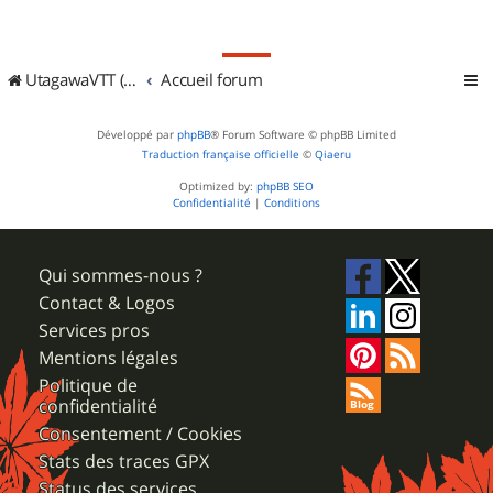
UtagawaVTT (Randos VTT et VTTAE avec traces GPS)
Accueil forum
Développé par
phpBB
® Forum Software © phpBB Limited
Traduction française officielle
©
Qiaeru
Optimized by:
phpBB SEO
Confidentialité
|
Conditions
Qui sommes-nous ?
Contact & Logos
Services pros
Mentions légales
Politique de
confidentialité
Consentement / Cookies
Stats des traces GPX
Status des services