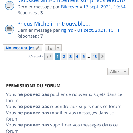
Dernier message par
Bikeever
«
13 sept. 2021, 19:54
Réponses :
3
Pneus Michelin introuvable...
Dernier message par
rigin's
«
01 sept. 2021, 10:11
Réponses :
7
Nouveau sujet
Page
1
sur
13
385 sujets
1
2
3
4
5
13
Suivant
…
Aller
PERMISSIONS DU FORUM
Vous
ne pouvez pas
publier de nouveaux sujets dans ce
forum
Vous
ne pouvez pas
répondre aux sujets dans ce forum
Vous
ne pouvez pas
modifier vos messages dans ce
forum
Vous
ne pouvez pas
supprimer vos messages dans ce
forum