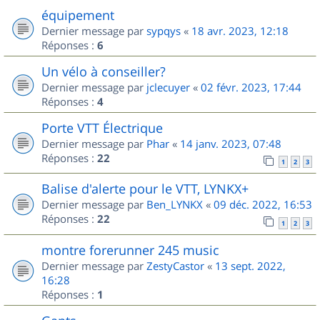
équipement
Dernier message par
sypqys
«
18 avr. 2023, 12:18
Réponses :
6
Un vélo à conseiller?
Dernier message par
jclecuyer
«
02 févr. 2023, 17:44
Réponses :
4
Porte VTT Électrique
Dernier message par
Phar
«
14 janv. 2023, 07:48
Réponses :
22
1
2
3
Balise d'alerte pour le VTT, LYNKX+
Dernier message par
Ben_LYNKX
«
09 déc. 2022, 16:53
Réponses :
22
1
2
3
montre forerunner 245 music
Dernier message par
ZestyCastor
«
13 sept. 2022,
16:28
Réponses :
1