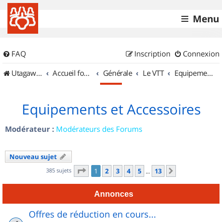
Menu
FAQ
Inscription
Connexion
UtagawaVTT (Randos VTT et VTTAE avec traces GPS)
Accueil forum
Générale
Le VTT
Equipements et Accessoires
Equipements et Accessoires
Modérateur :
Modérateurs des Forums
Nouveau sujet
Page
1
sur
13
385 sujets
1
2
3
4
5
13
Suivant
…
Annonces
Offres de réduction en cours...