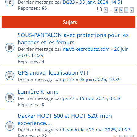
Dernier message par
DG83
«
03 janv. 2024, 14:51
Réponses :
65
1
4
5
6
7
…
Sujets
SOUS-PANTALON avec protections pour les
hanches et les fémurs
Dernier message par
newbikeproducts.com
«
26 juin
2026, 11:29
Réponses :
4
GPS antivol localisation VTT
Dernier message par
pst77
«
05 juin 2026, 10:39
Lumière K-lamp
Dernier message par
pst77
«
19 nov. 2025, 08:36
Réponses :
8
tracker HOOT 500 et HOOT 520: mon
experience....
Dernier message par
floandride
«
26 mai 2025, 21:23
Réponses :
22