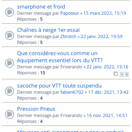
smarphone et froid
Dernier message par
Papoteur
«
15 mars 2022, 15:19
Réponses :
5
Chaînes à neige 1er essai
Dernier message par
Zbrotch
«
22 janv. 2022, 19:59
Réponses :
5
Que considérez-vous comme un
équipement essentiel lors du VTT?
Dernier message par
Friserando
«
22 janv. 2022, 15:16
Réponses :
15
1
2
sacoche pour VTT toute suspendu
Dernier message par
fabien6702
«
17 déc. 2021, 13:42
Réponses :
4
Pression Pneus
Dernier message par
Friserando
«
16 nov. 2021, 14:51
Réponses :
4
Mousses anti-pincement sur pneus enduro