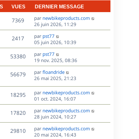
n
S
VUES
DERNIER MESSAGE
e
i
e
D
par
newbikeproducts.com
V
s
7369
r
e
26 juin 2026, 11:29
m
r
u
e
D
par
pst77
n
V
2417
s
e
e
05 juin 2026, 10:39
i
s
r
u
e
a
s
D
par
pst77
n
r
V
53380
g
e
e
19 nov. 2025, 08:36
i
m
e
r
u
e
e
s
D
par
floandride
n
r
V
s
56679
e
e
26 mai 2025, 21:23
i
m
s
r
u
e
e
a
s
n
r
s
D
g
par
newbikeproducts.com
V
18295
e
i
m
s
e
e
01 oct. 2024, 16:07
e
e
a
r
u
s
r
s
D
g
par
newbikeproducts.com
n
V
17820
m
s
e
e
e
28 juin 2024, 10:27
i
e
a
r
u
e
s
s
D
g
par
newbikeproducts.com
n
r
V
29810
s
e
e
e
20 mai 2024, 16:43
i
m