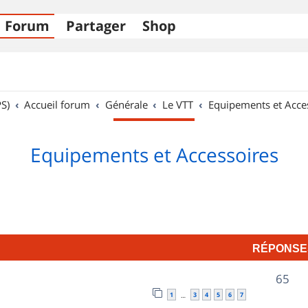
Forum
Partager
Shop
S)
Accueil forum
Générale
Le VTT
Equipements et Acce
Equipements et Accessoires
RÉPONSE
R
65
1
3
4
5
6
7
…
é