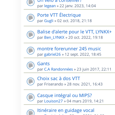
par
legean
»
22 janv. 2023, 14:04
Porte VTT Électrique
par
Gugli
»
02 oct. 2018, 21:18
Balise d'alerte pour le VTT, LYNKX+
par
Ben_LYNKX
»
20 oct. 2022, 19:18
montre forerunner 245 music
par
gabriel26
»
12 sept. 2022, 18:45
Gants
par
C.A Randonnées
»
23 juin 2017, 22:11
Choix sac à dos VTT
par
Friserando
»
28 nov. 2021, 16:43
Casque intégral ou MIPS?
par
Louison27
»
04 mars 2019, 14:21
Itinéraire en guidage vocal