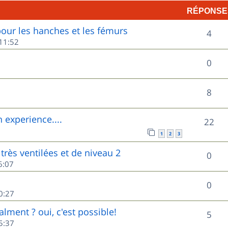
RÉPONSE
p
ur les hanches et les fémurs
R
o
4
11:52
é
n
R
0
p
s
é
o
e
R
8
p
n
s
é
o
experience....
R
22
s
p
n
1
2
3
é
e
o
très ventilées et de niveau 2
s
R
0
p
s
6:07
n
e
é
o
s
R
0
s
p
0:27
n
e
é
o
lment ? oui, c'est possible!
s
R
5
s
p
5:37