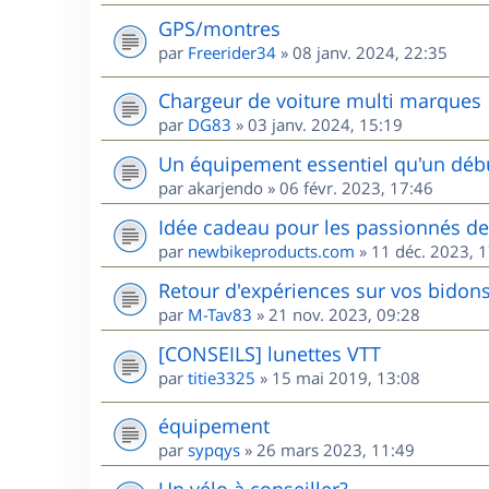
GPS/montres
par
Freerider34
»
08 janv. 2024, 22:35
Chargeur de voiture multi marques
par
DG83
»
03 janv. 2024, 15:19
Un équipement essentiel qu'un débu
par
akarjendo
»
06 févr. 2023, 17:46
Idée cadeau pour les passionnés d
par
newbikeproducts.com
»
11 déc. 2023, 
Retour d'expériences sur vos bidons
par
M-Tav83
»
21 nov. 2023, 09:28
[CONSEILS] lunettes VTT
par
titie3325
»
15 mai 2019, 13:08
équipement
par
sypqys
»
26 mars 2023, 11:49
Un vélo à conseiller?