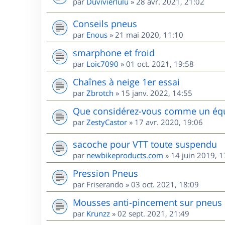
par
Duvivierlulu
»
28 avr. 2021, 21:02
Conseils pneus
par
Enous
»
21 mai 2020, 11:10
smarphone et froid
par
Loic7090
»
01 oct. 2021, 19:58
Chaînes à neige 1er essai
par
Zbrotch
»
15 janv. 2022, 14:55
Que considérez-vous comme un équi
par
ZestyCastor
»
17 avr. 2020, 19:06
sacoche pour VTT toute suspendu
par
newbikeproducts.com
»
14 juin 2019, 1
Pression Pneus
par
Friserando
»
03 oct. 2021, 18:09
Mousses anti-pincement sur pneus
par
Krunzz
»
02 sept. 2021, 21:49