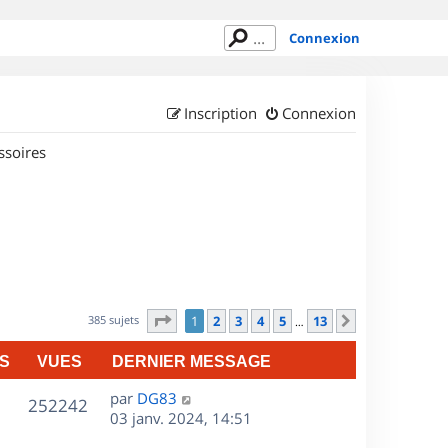
Connexion
Inscription
Connexion
ssoires
Page
1
sur
13
385 sujets
1
2
3
4
5
13
Suivant
…
S
VUES
DERNIER MESSAGE
D
par
DG83
V
252242
e
03 janv. 2024, 14:51
r
u