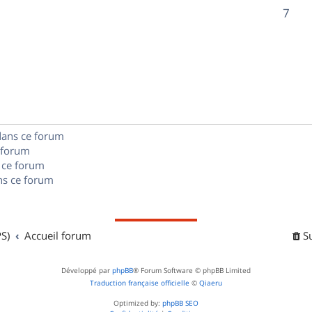
o
R
7
s
s
p
n
é
e
o
s
p
s
n
e
o
s
s
n
e
dans ce forum
s
s
 forum
e
 ce forum
s ce forum
s
S)
Accueil forum
S
Développé par
phpBB
® Forum Software © phpBB Limited
Traduction française officielle
©
Qiaeru
Optimized by:
phpBB SEO