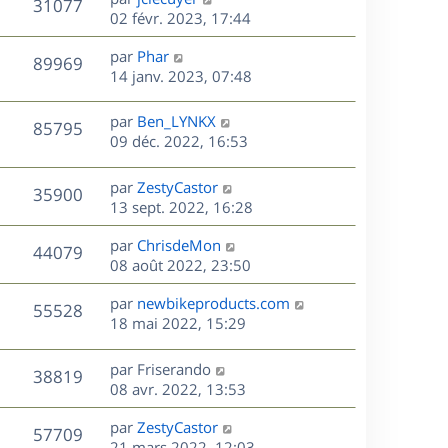
V
31077
m
s
e
e
e
02 févr. 2023, 17:44
i
e
a
r
u
e
s
s
D
g
par
Phar
n
r
V
89969
s
e
e
e
14 janv. 2023, 07:48
i
m
a
r
u
e
e
s
g
n
r
s
D
par
Ben_LYNKX
V
85795
e
e
i
m
s
e
09 déc. 2022, 16:53
e
e
a
r
u
s
r
s
g
n
D
par
ZestyCastor
V
35900
m
s
e
e
i
e
13 sept. 2022, 16:28
e
a
e
r
u
s
s
g
r
D
par
ChrisdeMon
n
V
44079
s
e
m
e
e
08 août 2022, 23:50
i
a
e
r
u
e
g
s
s
D
par
newbikeproducts.com
n
r
V
55528
e
s
e
e
18 mai 2022, 15:29
i
m
a
r
u
e
e
s
g
n
r
s
D
par
Friserando
V
38819
e
e
i
m
s
e
08 avr. 2022, 13:53
e
e
a
r
u
s
r
s
D
g
par
ZestyCastor
n
V
57709
m
s
e
e
e
21 mars 2022, 12:03