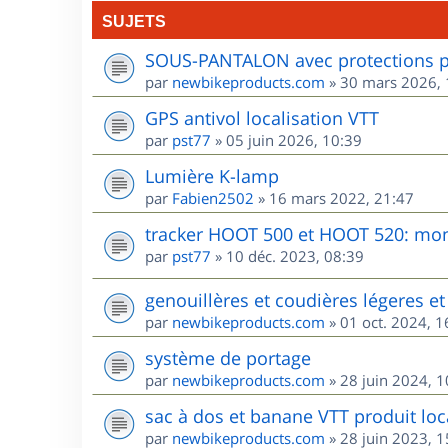
SUJETS
SOUS-PANTALON avec protections po
par
newbikeproducts.com
»
30 mars 2026, 
GPS antivol localisation VTT
par
pst77
»
05 juin 2026, 10:39
Lumière K-lamp
par
Fabien2502
»
16 mars 2022, 21:47
tracker HOOT 500 et HOOT 520: mon 
par
pst77
»
10 déc. 2023, 08:39
genouillères et coudières légeres et 
par
newbikeproducts.com
»
01 oct. 2024, 1
système de portage
par
newbikeproducts.com
»
28 juin 2024, 1
sac à dos et banane VTT produit loca
par
newbikeproducts.com
»
28 juin 2023, 1