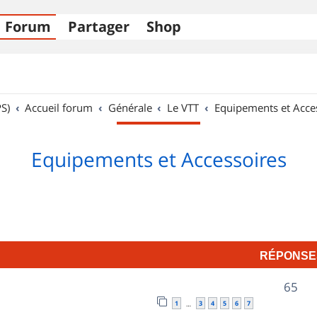
Forum
Partager
Shop
S)
Accueil forum
Générale
Le VTT
Equipements et Acce
Equipements et Accessoires
RÉPONSE
R
65
1
3
4
5
6
7
…
é