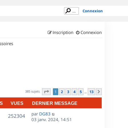
Connexion
Inscription
Connexion
ssoires
Page
1
sur
13
385 sujets
1
2
3
4
5
13
Suivant
…
S
VUES
DERNIER MESSAGE
D
par
DG83
V
252304
e
03 janv. 2024, 14:51
r
u