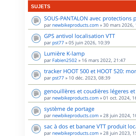
SUJETS
SOUS-PANTALON avec protections po
par
newbikeproducts.com
»
30 mars 2026, 
GPS antivol localisation VTT
par
pst77
»
05 juin 2026, 10:39
Lumière K-lamp
par
Fabien2502
»
16 mars 2022, 21:47
tracker HOOT 500 et HOOT 520: mon 
par
pst77
»
10 déc. 2023, 08:39
genouillères et coudières légeres et 
par
newbikeproducts.com
»
01 oct. 2024, 1
système de portage
par
newbikeproducts.com
»
28 juin 2024, 1
sac à dos et banane VTT produit loca
par
newbikeproducts.com
»
28 juin 2023, 1