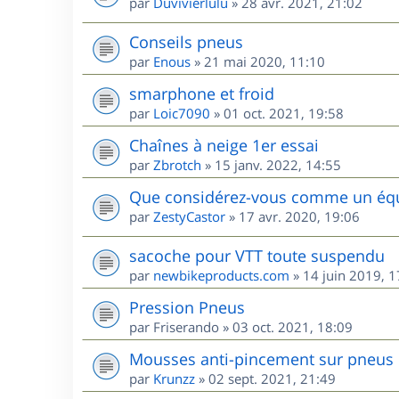
par
Duvivierlulu
»
28 avr. 2021, 21:02
Conseils pneus
par
Enous
»
21 mai 2020, 11:10
smarphone et froid
par
Loic7090
»
01 oct. 2021, 19:58
Chaînes à neige 1er essai
par
Zbrotch
»
15 janv. 2022, 14:55
Que considérez-vous comme un équi
par
ZestyCastor
»
17 avr. 2020, 19:06
sacoche pour VTT toute suspendu
par
newbikeproducts.com
»
14 juin 2019, 1
Pression Pneus
par
Friserando
»
03 oct. 2021, 18:09
Mousses anti-pincement sur pneus
par
Krunzz
»
02 sept. 2021, 21:49