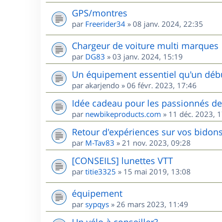
GPS/montres
par
Freerider34
»
08 janv. 2024, 22:35
Chargeur de voiture multi marques
par
DG83
»
03 janv. 2024, 15:19
Un équipement essentiel qu'un débu
par
akarjendo
»
06 févr. 2023, 17:46
Idée cadeau pour les passionnés d
par
newbikeproducts.com
»
11 déc. 2023, 
Retour d'expériences sur vos bidons
par
M-Tav83
»
21 nov. 2023, 09:28
[CONSEILS] lunettes VTT
par
titie3325
»
15 mai 2019, 13:08
équipement
par
sypqys
»
26 mars 2023, 11:49
Un vélo à conseiller?