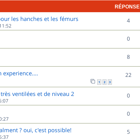
RÉPONSE
p
ur les hanches et les fémurs
R
o
4
11:52
é
n
R
0
p
s
é
o
e
R
8
p
n
s
é
o
experience....
R
22
s
p
n
1
2
3
é
e
o
très ventilées et de niveau 2
s
R
0
p
s
6:07
n
e
é
o
s
R
0
s
p
0:27
n
e
é
o
lment ? oui, c'est possible!
s
R
5
s
p
5:37