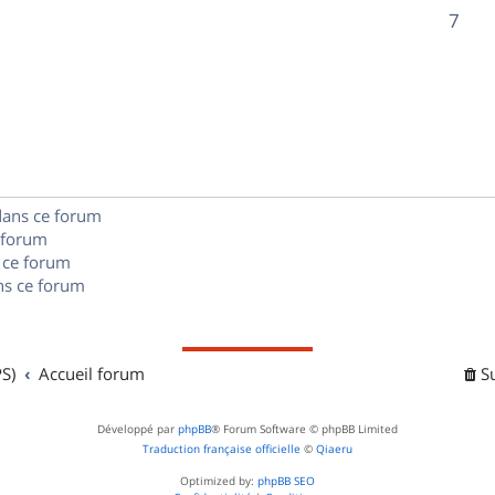
o
R
7
s
s
p
n
é
e
o
s
p
s
n
e
o
s
s
n
e
dans ce forum
s
s
 forum
e
 ce forum
s ce forum
s
S)
Accueil forum
S
Développé par
phpBB
® Forum Software © phpBB Limited
Traduction française officielle
©
Qiaeru
Optimized by:
phpBB SEO