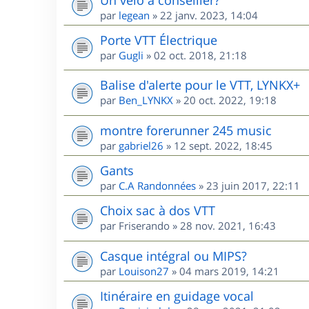
par
legean
»
22 janv. 2023, 14:04
Porte VTT Électrique
par
Gugli
»
02 oct. 2018, 21:18
Balise d'alerte pour le VTT, LYNKX+
par
Ben_LYNKX
»
20 oct. 2022, 19:18
montre forerunner 245 music
par
gabriel26
»
12 sept. 2022, 18:45
Gants
par
C.A Randonnées
»
23 juin 2017, 22:11
Choix sac à dos VTT
par
Friserando
»
28 nov. 2021, 16:43
Casque intégral ou MIPS?
par
Louison27
»
04 mars 2019, 14:21
Itinéraire en guidage vocal