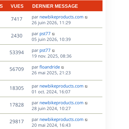
n
S
VUES
DERNIER MESSAGE
e
i
e
D
par
newbikeproducts.com
V
s
7417
r
e
26 juin 2026, 11:29
m
r
u
e
D
par
pst77
n
V
2430
s
e
e
05 juin 2026, 10:39
i
s
r
u
e
a
s
D
par
pst77
n
r
V
53394
g
e
e
19 nov. 2025, 08:36
i
m
e
r
u
e
e
s
D
par
floandride
n
r
V
s
56709
e
e
26 mai 2025, 21:23
i
m
s
r
u
e
e
a
s
n
r
s
D
g
par
newbikeproducts.com
V
18305
e
i
m
s
e
e
01 oct. 2024, 16:07
e
e
a
r
u
s
r
s
D
g
par
newbikeproducts.com
n
V
17828
m
s
e
e
e
28 juin 2024, 10:27
i
e
a
r
u
e
s
s
D
g
par
newbikeproducts.com
n
r
V
29817
s
e
e
e
20 mai 2024, 16:43
i
m