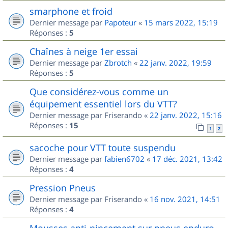
smarphone et froid
Dernier message par
Papoteur
«
15 mars 2022, 15:19
Réponses :
5
Chaînes à neige 1er essai
Dernier message par
Zbrotch
«
22 janv. 2022, 19:59
Réponses :
5
Que considérez-vous comme un
équipement essentiel lors du VTT?
Dernier message par
Friserando
«
22 janv. 2022, 15:16
Réponses :
15
1
2
sacoche pour VTT toute suspendu
Dernier message par
fabien6702
«
17 déc. 2021, 13:42
Réponses :
4
Pression Pneus
Dernier message par
Friserando
«
16 nov. 2021, 14:51
Réponses :
4
Mousses anti-pincement sur pneus enduro