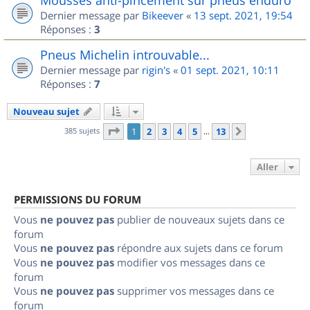
Dernier message par
Bikeever
«
13 sept. 2021, 19:54
Réponses :
3
Pneus Michelin introuvable...
Dernier message par
rigin's
«
01 sept. 2021, 10:11
Réponses :
7
Nouveau sujet
Page
1
sur
13
385 sujets
1
2
3
4
5
13
Suivant
…
Aller
PERMISSIONS DU FORUM
Vous
ne pouvez pas
publier de nouveaux sujets dans ce
forum
Vous
ne pouvez pas
répondre aux sujets dans ce forum
Vous
ne pouvez pas
modifier vos messages dans ce
forum
Vous
ne pouvez pas
supprimer vos messages dans ce
forum