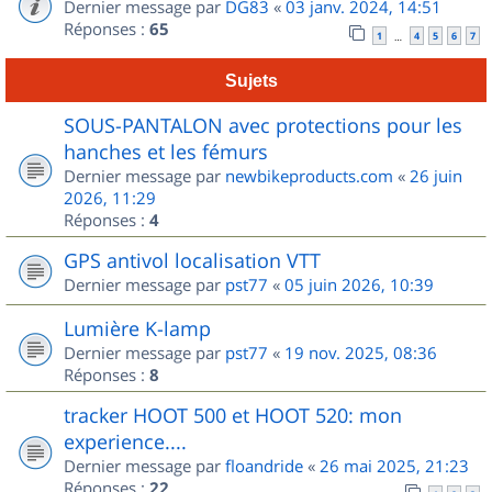
Dernier message par
DG83
«
03 janv. 2024, 14:51
Réponses :
65
1
4
5
6
7
…
Sujets
SOUS-PANTALON avec protections pour les
hanches et les fémurs
Dernier message par
newbikeproducts.com
«
26 juin
2026, 11:29
Réponses :
4
GPS antivol localisation VTT
Dernier message par
pst77
«
05 juin 2026, 10:39
Lumière K-lamp
Dernier message par
pst77
«
19 nov. 2025, 08:36
Réponses :
8
tracker HOOT 500 et HOOT 520: mon
experience....
Dernier message par
floandride
«
26 mai 2025, 21:23
Réponses :
22