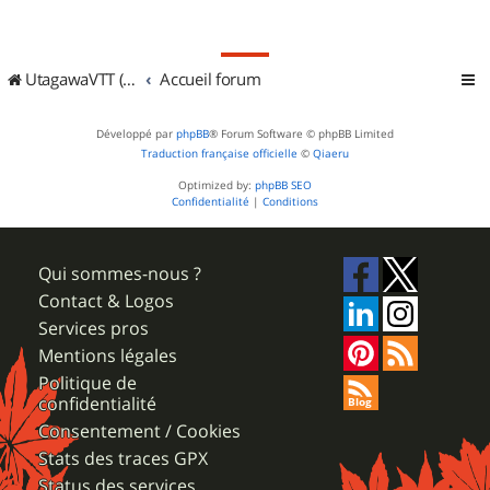
UtagawaVTT (Randos VTT et VTTAE avec traces GPS)
Accueil forum
Développé par
phpBB
® Forum Software © phpBB Limited
Traduction française officielle
©
Qiaeru
Optimized by:
phpBB SEO
Confidentialité
|
Conditions
Qui sommes-nous ?
Contact & Logos
Services pros
Mentions légales
Politique de
confidentialité
Consentement / Cookies
Stats des traces GPX
Status des services