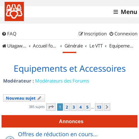
Menu
FAQ
Inscription
Connexion
UtagawaVTT (Randos VTT et VTTAE avec traces GPS)
Accueil forum
Générale
Le VTT
Equipements et Accessoires
Equipements et Accessoires
Modérateur :
Modérateurs des Forums
Nouveau sujet
Page
1
sur
13
385 sujets
1
2
3
4
5
13
Suivant
…
Annonces
Offres de réduction en cours...