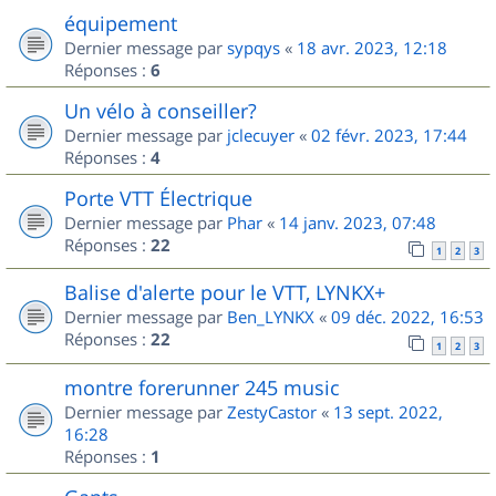
équipement
Dernier message par
sypqys
«
18 avr. 2023, 12:18
Réponses :
6
Un vélo à conseiller?
Dernier message par
jclecuyer
«
02 févr. 2023, 17:44
Réponses :
4
Porte VTT Électrique
Dernier message par
Phar
«
14 janv. 2023, 07:48
Réponses :
22
1
2
3
Balise d'alerte pour le VTT, LYNKX+
Dernier message par
Ben_LYNKX
«
09 déc. 2022, 16:53
Réponses :
22
1
2
3
montre forerunner 245 music
Dernier message par
ZestyCastor
«
13 sept. 2022,
16:28
Réponses :
1