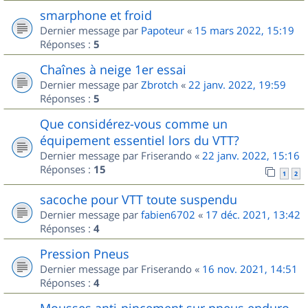
smarphone et froid
Dernier message par
Papoteur
«
15 mars 2022, 15:19
Réponses :
5
Chaînes à neige 1er essai
Dernier message par
Zbrotch
«
22 janv. 2022, 19:59
Réponses :
5
Que considérez-vous comme un
équipement essentiel lors du VTT?
Dernier message par
Friserando
«
22 janv. 2022, 15:16
Réponses :
15
1
2
sacoche pour VTT toute suspendu
Dernier message par
fabien6702
«
17 déc. 2021, 13:42
Réponses :
4
Pression Pneus
Dernier message par
Friserando
«
16 nov. 2021, 14:51
Réponses :
4
Mousses anti-pincement sur pneus enduro