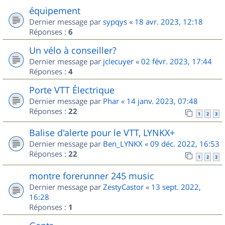
équipement
Dernier message par
sypqys
«
18 avr. 2023, 12:18
Réponses :
6
Un vélo à conseiller?
Dernier message par
jclecuyer
«
02 févr. 2023, 17:44
Réponses :
4
Porte VTT Électrique
Dernier message par
Phar
«
14 janv. 2023, 07:48
Réponses :
22
1
2
3
Balise d'alerte pour le VTT, LYNKX+
Dernier message par
Ben_LYNKX
«
09 déc. 2022, 16:53
Réponses :
22
1
2
3
montre forerunner 245 music
Dernier message par
ZestyCastor
«
13 sept. 2022,
16:28
Réponses :
1