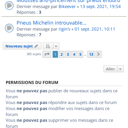
Dernier message par
Bikeever
«
13 sept. 2021, 19:54
Réponses :
3
Pneus Michelin introuvable...
Dernier message par
rigin's
«
01 sept. 2021, 10:11
Réponses :
7
Nouveau sujet
Page
1
sur
13
385 sujets
1
2
3
4
5
13
Suivant
…
Aller
PERMISSIONS DU FORUM
Vous
ne pouvez pas
publier de nouveaux sujets dans ce
forum
Vous
ne pouvez pas
répondre aux sujets dans ce forum
Vous
ne pouvez pas
modifier vos messages dans ce
forum
Vous
ne pouvez pas
supprimer vos messages dans ce
forum