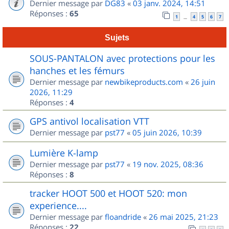
Dernier message par
DG83
«
03 janv. 2024, 14:51
Réponses :
65
1
4
5
6
7
…
Sujets
SOUS-PANTALON avec protections pour les
hanches et les fémurs
Dernier message par
newbikeproducts.com
«
26 juin
2026, 11:29
Réponses :
4
GPS antivol localisation VTT
Dernier message par
pst77
«
05 juin 2026, 10:39
Lumière K-lamp
Dernier message par
pst77
«
19 nov. 2025, 08:36
Réponses :
8
tracker HOOT 500 et HOOT 520: mon
experience....
Dernier message par
floandride
«
26 mai 2025, 21:23
Réponses :
22