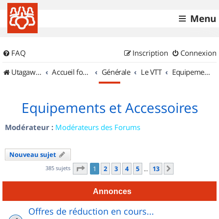
Menu
FAQ
Inscription
Connexion
UtagawaVTT (Randos VTT et VTTAE avec traces GPS)
Accueil forum
Générale
Le VTT
Equipements et Accessoires
Equipements et Accessoires
Modérateur :
Modérateurs des Forums
Nouveau sujet
Page
1
sur
13
385 sujets
1
2
3
4
5
13
Suivant
…
Annonces
Offres de réduction en cours...