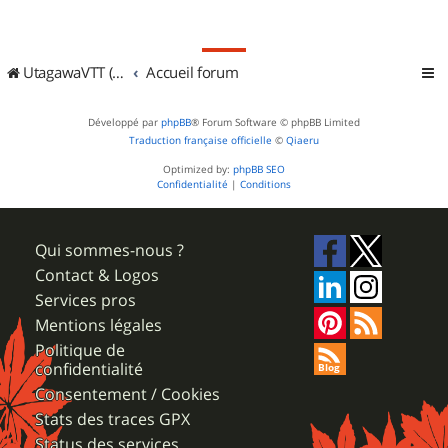
UtagawaVTT (Randos VTT et VTTAE avec traces GPS)
Accueil forum
Développé par
phpBB
® Forum Software © phpBB Limited
Traduction française officielle
©
Qiaeru
Optimized by:
phpBB SEO
Confidentialité
|
Conditions
Qui sommes-nous ?
Contact & Logos
Services pros
Mentions légales
Politique de
confidentialité
Consentement / Cookies
Stats des traces GPX
Status des services