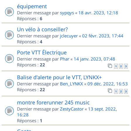
équipement
Dernier message par
sypqys
«
18 avr. 2023, 12:18
Réponses :
6
Un vélo à conseiller?
Dernier message par
jclecuyer
«
02 févr. 2023, 17:44
Réponses :
4
Porte VTT Électrique
Dernier message par
Phar
«
14 janv. 2023, 07:48
Réponses :
22
1
2
3
Balise d'alerte pour le VTT, LYNKX+
Dernier message par
Ben_LYNKX
«
09 déc. 2022, 16:53
Réponses :
22
1
2
3
montre forerunner 245 music
Dernier message par
ZestyCastor
«
13 sept. 2022,
16:28
Réponses :
1