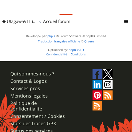
UtagawaVTT (Randos VTT et VTTAE avec traces GPS)
Accueil forum
Développé par
phpBB
® Forum Software © phpBB Limited
Traduction française officielle
©
Qiaeru
Optimized by:
phpBB SEO
Confidentialité
|
Conditions
Qui sommes-nous ?
Contact & Logos
Services pros
Mentions légales
Politique de
confidentialité
Consentement / Cookies
Stats des traces GPX
Status des services