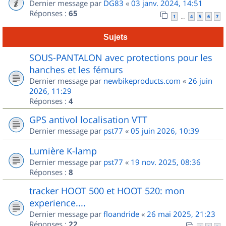
Dernier message par
DG83
«
03 janv. 2024, 14:51
Réponses :
65
1
4
5
6
7
…
Sujets
SOUS-PANTALON avec protections pour les
hanches et les fémurs
Dernier message par
newbikeproducts.com
«
26 juin
2026, 11:29
Réponses :
4
GPS antivol localisation VTT
Dernier message par
pst77
«
05 juin 2026, 10:39
Lumière K-lamp
Dernier message par
pst77
«
19 nov. 2025, 08:36
Réponses :
8
tracker HOOT 500 et HOOT 520: mon
experience....
Dernier message par
floandride
«
26 mai 2025, 21:23
Réponses :
22