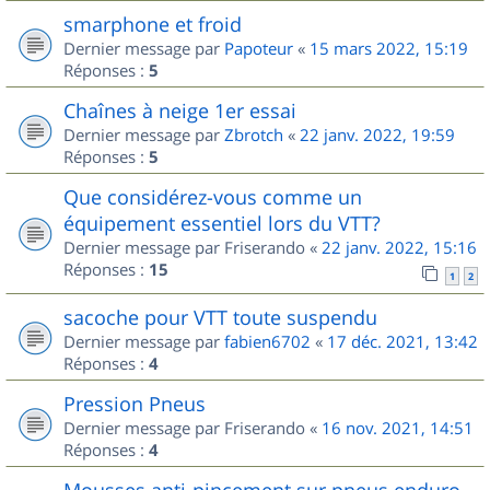
smarphone et froid
Dernier message par
Papoteur
«
15 mars 2022, 15:19
Réponses :
5
Chaînes à neige 1er essai
Dernier message par
Zbrotch
«
22 janv. 2022, 19:59
Réponses :
5
Que considérez-vous comme un
équipement essentiel lors du VTT?
Dernier message par
Friserando
«
22 janv. 2022, 15:16
Réponses :
15
1
2
sacoche pour VTT toute suspendu
Dernier message par
fabien6702
«
17 déc. 2021, 13:42
Réponses :
4
Pression Pneus
Dernier message par
Friserando
«
16 nov. 2021, 14:51
Réponses :
4
Mousses anti-pincement sur pneus enduro