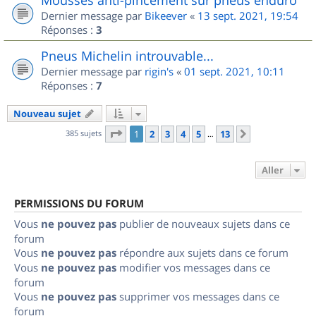
Dernier message par
Bikeever
«
13 sept. 2021, 19:54
Réponses :
3
Pneus Michelin introuvable...
Dernier message par
rigin's
«
01 sept. 2021, 10:11
Réponses :
7
Nouveau sujet
Page
1
sur
13
385 sujets
1
2
3
4
5
13
Suivant
…
Aller
PERMISSIONS DU FORUM
Vous
ne pouvez pas
publier de nouveaux sujets dans ce
forum
Vous
ne pouvez pas
répondre aux sujets dans ce forum
Vous
ne pouvez pas
modifier vos messages dans ce
forum
Vous
ne pouvez pas
supprimer vos messages dans ce
forum