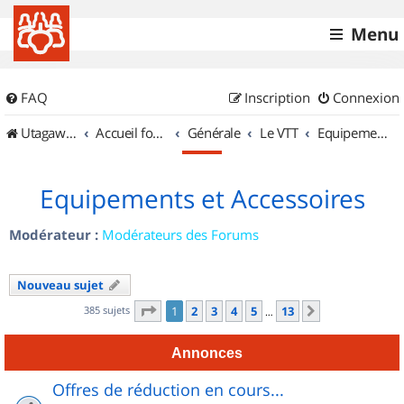
Menu
FAQ
Inscription
Connexion
UtagawaVTT (Randos VTT et VTTAE avec traces GPS)
Accueil forum
Générale
Le VTT
Equipements et Accessoires
Equipements et Accessoires
Modérateur :
Modérateurs des Forums
Nouveau sujet
Page
1
sur
13
385 sujets
1
2
3
4
5
13
Suivant
…
Annonces
Offres de réduction en cours...