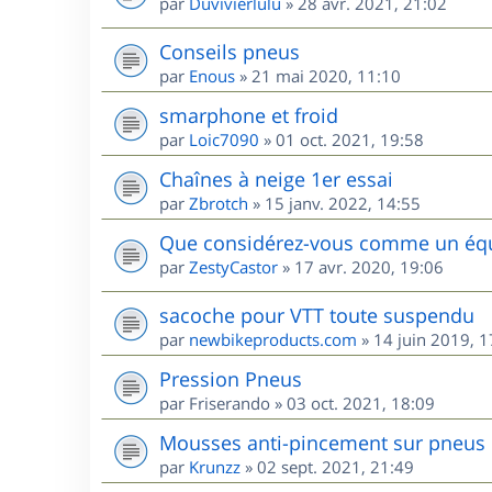
par
Duvivierlulu
»
28 avr. 2021, 21:02
Conseils pneus
par
Enous
»
21 mai 2020, 11:10
smarphone et froid
par
Loic7090
»
01 oct. 2021, 19:58
Chaînes à neige 1er essai
par
Zbrotch
»
15 janv. 2022, 14:55
Que considérez-vous comme un équi
par
ZestyCastor
»
17 avr. 2020, 19:06
sacoche pour VTT toute suspendu
par
newbikeproducts.com
»
14 juin 2019, 1
Pression Pneus
par
Friserando
»
03 oct. 2021, 18:09
Mousses anti-pincement sur pneus
par
Krunzz
»
02 sept. 2021, 21:49