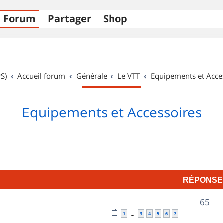
Forum
Partager
Shop
S)
Accueil forum
Générale
Le VTT
Equipements et Acce
Equipements et Accessoires
RÉPONSE
R
65
1
3
4
5
6
7
…
é