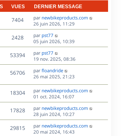
n
S
VUES
DERNIER MESSAGE
e
i
e
D
par
newbikeproducts.com
V
s
7404
r
e
26 juin 2026, 11:29
m
r
u
e
D
par
pst77
n
V
2428
s
e
e
05 juin 2026, 10:39
i
s
r
u
e
a
s
D
par
pst77
n
r
V
53394
g
e
e
19 nov. 2025, 08:36
i
m
e
r
u
e
e
s
D
par
floandride
n
r
V
s
56706
e
e
26 mai 2025, 21:23
i
m
s
r
u
e
e
a
s
n
r
s
D
g
par
newbikeproducts.com
V
18304
e
i
m
s
e
e
01 oct. 2024, 16:07
e
e
a
r
u
s
r
s
D
g
par
newbikeproducts.com
n
V
17828
m
s
e
e
e
28 juin 2024, 10:27
i
e
a
r
u
e
s
s
D
g
par
newbikeproducts.com
n
r
V
29815
s
e
e
e
20 mai 2024, 16:43
i
m