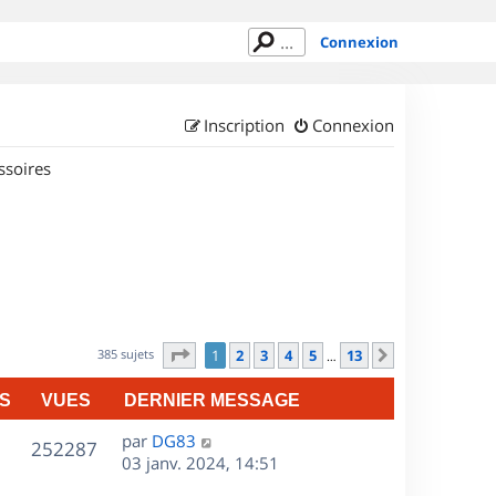
Connexion
Inscription
Connexion
ssoires
Page
1
sur
13
385 sujets
1
2
3
4
5
13
Suivant
…
S
VUES
DERNIER MESSAGE
D
par
DG83
V
252287
e
03 janv. 2024, 14:51
r
u