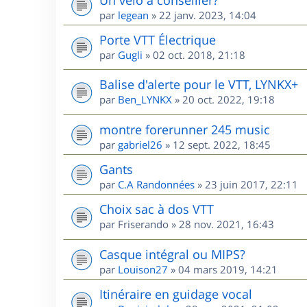
par
legean
»
22 janv. 2023, 14:04
Porte VTT Électrique
par
Gugli
»
02 oct. 2018, 21:18
Balise d'alerte pour le VTT, LYNKX+
par
Ben_LYNKX
»
20 oct. 2022, 19:18
montre forerunner 245 music
par
gabriel26
»
12 sept. 2022, 18:45
Gants
par
C.A Randonnées
»
23 juin 2017, 22:11
Choix sac à dos VTT
par
Friserando
»
28 nov. 2021, 16:43
Casque intégral ou MIPS?
par
Louison27
»
04 mars 2019, 14:21
Itinéraire en guidage vocal