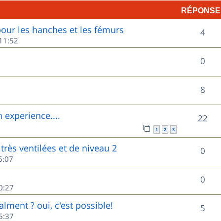
RÉPONSE
p
ur les hanches et les fémurs
R
o
4
11:52
é
n
R
0
p
s
é
o
e
R
8
p
n
s
é
o
experience....
R
22
s
p
n
1
2
3
é
e
o
très ventilées et de niveau 2
s
R
0
p
s
6:07
n
e
é
o
s
R
0
s
p
0:27
n
e
é
o
lment ? oui, c'est possible!
s
R
5
s
p
5:37