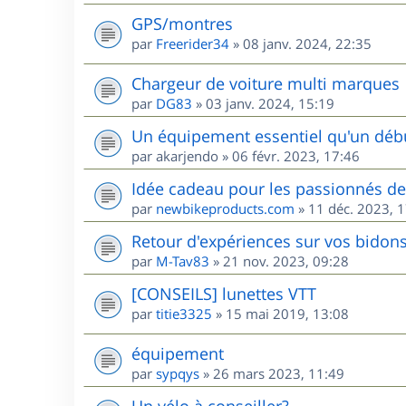
GPS/montres
par
Freerider34
»
08 janv. 2024, 22:35
Chargeur de voiture multi marques
par
DG83
»
03 janv. 2024, 15:19
Un équipement essentiel qu'un débu
par
akarjendo
»
06 févr. 2023, 17:46
Idée cadeau pour les passionnés d
par
newbikeproducts.com
»
11 déc. 2023, 
Retour d'expériences sur vos bidons
par
M-Tav83
»
21 nov. 2023, 09:28
[CONSEILS] lunettes VTT
par
titie3325
»
15 mai 2019, 13:08
équipement
par
sypqys
»
26 mars 2023, 11:49
Un vélo à conseiller?