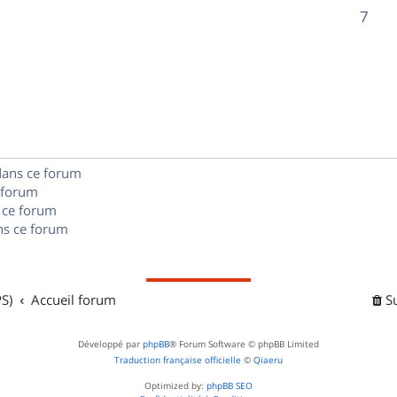
o
R
7
s
s
p
n
é
e
o
s
p
s
n
e
o
s
s
n
e
dans ce forum
s
s
 forum
e
 ce forum
s ce forum
s
S)
Accueil forum
S
Développé par
phpBB
® Forum Software © phpBB Limited
Traduction française officielle
©
Qiaeru
Optimized by:
phpBB SEO