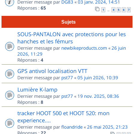
Dernier message par
DG83
«
03 janv. 2024, 14:51
Réponses :
65
1
4
5
6
7
…
Sujets
SOUS-PANTALON avec protections pour les
hanches et les fémurs
Dernier message par
newbikeproducts.com
«
26 juin
2026, 11:29
Réponses :
4
GPS antivol localisation VTT
Dernier message par
pst77
«
05 juin 2026, 10:39
Lumière K-lamp
Dernier message par
pst77
«
19 nov. 2025, 08:36
Réponses :
8
tracker HOOT 500 et HOOT 520: mon
experience....
Dernier message par
floandride
«
26 mai 2025, 21:23
Réponses :
22