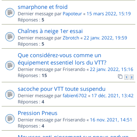
smarphone et froid
Dernier message par
Papoteur
«
15 mars 2022, 15:19
Réponses :
5
Chaînes à neige 1er essai
Dernier message par
Zbrotch
«
22 janv. 2022, 19:59
Réponses :
5
Que considérez-vous comme un
équipement essentiel lors du VTT?
Dernier message par
Friserando
«
22 janv. 2022, 15:16
Réponses :
15
1
2
sacoche pour VTT toute suspendu
Dernier message par
fabien6702
«
17 déc. 2021, 13:42
Réponses :
4
Pression Pneus
Dernier message par
Friserando
«
16 nov. 2021, 14:51
Réponses :
4
Mousses anti-pincement sur pneus enduro