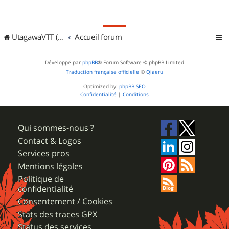
UtagawaVTT (Randos VTT et VTTAE avec traces GPS)
Accueil forum
Développé par
phpBB
® Forum Software © phpBB Limited
Traduction française officielle
©
Qiaeru
Optimized by:
phpBB SEO
Confidentialité
|
Conditions
Qui sommes-nous ?
Contact & Logos
Services pros
Mentions légales
Politique de
confidentialité
Consentement / Cookies
Stats des traces GPX
Status des services