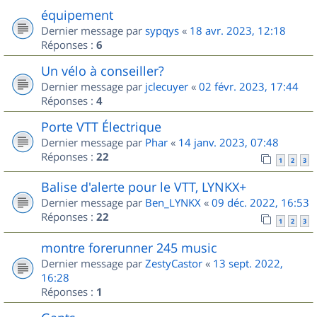
équipement
Dernier message par
sypqys
«
18 avr. 2023, 12:18
Réponses :
6
Un vélo à conseiller?
Dernier message par
jclecuyer
«
02 févr. 2023, 17:44
Réponses :
4
Porte VTT Électrique
Dernier message par
Phar
«
14 janv. 2023, 07:48
Réponses :
22
1
2
3
Balise d'alerte pour le VTT, LYNKX+
Dernier message par
Ben_LYNKX
«
09 déc. 2022, 16:53
Réponses :
22
1
2
3
montre forerunner 245 music
Dernier message par
ZestyCastor
«
13 sept. 2022,
16:28
Réponses :
1