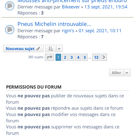
Dernier message par
Bikeever
«
13 sept. 2021, 19:54
Réponses :
3
Pneus Michelin introuvable...
Dernier message par
rigin's
«
01 sept. 2021, 10:11
Réponses :
7
Nouveau sujet
Page
1
sur
13
385 sujets
1
2
3
4
5
13
Suivant
…
Aller
PERMISSIONS DU FORUM
Vous
ne pouvez pas
publier de nouveaux sujets dans ce
forum
Vous
ne pouvez pas
répondre aux sujets dans ce forum
Vous
ne pouvez pas
modifier vos messages dans ce
forum
Vous
ne pouvez pas
supprimer vos messages dans ce
forum