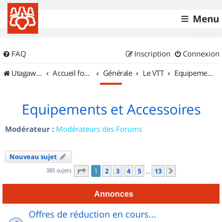
Menu
FAQ
Inscription
Connexion
UtagawaVTT (Randos VTT et VTTAE avec traces GPS)
Accueil forum
Générale
Le VTT
Equipements et Accessoires
Equipements et Accessoires
Modérateur :
Modérateurs des Forums
Nouveau sujet
Page
1
sur
13
385 sujets
1
2
3
4
5
13
Suivant
…
Annonces
Offres de réduction en cours...