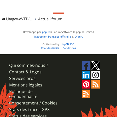
UtagawaVTT (Randos VTT et VTTAE avec traces GPS)
Accueil forum
Développé par
phpBB
® Forum Software © phpBB Limited
Traduction française officielle
©
Qiaeru
Optimized by:
phpBB SEO
Confidentialité
|
Conditions
Qui sommes-nous ?
Contact & Logos
Services pros
Mentions légales
Politique de
confidentialité
Consentement / Cookies
Stats des traces GPX
Status des services