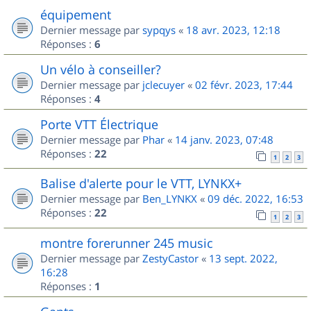
équipement
Dernier message par
sypqys
«
18 avr. 2023, 12:18
Réponses :
6
Un vélo à conseiller?
Dernier message par
jclecuyer
«
02 févr. 2023, 17:44
Réponses :
4
Porte VTT Électrique
Dernier message par
Phar
«
14 janv. 2023, 07:48
Réponses :
22
1
2
3
Balise d'alerte pour le VTT, LYNKX+
Dernier message par
Ben_LYNKX
«
09 déc. 2022, 16:53
Réponses :
22
1
2
3
montre forerunner 245 music
Dernier message par
ZestyCastor
«
13 sept. 2022,
16:28
Réponses :
1