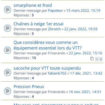
smarphone et froid
Dernier message par
Papoteur
«
15 mars 2022, 15:19
Réponses :
5
Chaînes à neige 1er essai
Dernier message par
Zbrotch
«
22 janv. 2022, 19:59
Réponses :
5
Que considérez-vous comme un
équipement essentiel lors du VTT?
Dernier message par
Friserando
«
22 janv. 2022, 15:16
Réponses :
15
1
2
sacoche pour VTT toute suspendu
Dernier message par
fabien6702
«
17 déc. 2021, 13:42
Réponses :
4
Pression Pneus
Dernier message par
Friserando
«
16 nov. 2021, 14:51
Réponses :
4
Mousses anti-pincement sur pneus enduro