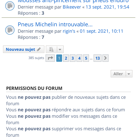
Dernier message par
Bikeever
«
13 sept. 2021, 19:54
Réponses :
3
Pneus Michelin introuvable...
Dernier message par
rigin's
«
01 sept. 2021, 10:11
Réponses :
7
Nouveau sujet
Page
1
sur
13
385 sujets
1
2
3
4
5
13
Suivant
…
Aller
PERMISSIONS DU FORUM
Vous
ne pouvez pas
publier de nouveaux sujets dans ce
forum
Vous
ne pouvez pas
répondre aux sujets dans ce forum
Vous
ne pouvez pas
modifier vos messages dans ce
forum
Vous
ne pouvez pas
supprimer vos messages dans ce
forum