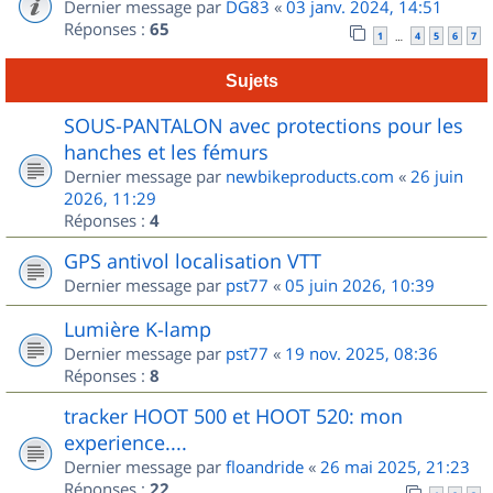
Dernier message par
DG83
«
03 janv. 2024, 14:51
Réponses :
65
1
4
5
6
7
…
Sujets
SOUS-PANTALON avec protections pour les
hanches et les fémurs
Dernier message par
newbikeproducts.com
«
26 juin
2026, 11:29
Réponses :
4
GPS antivol localisation VTT
Dernier message par
pst77
«
05 juin 2026, 10:39
Lumière K-lamp
Dernier message par
pst77
«
19 nov. 2025, 08:36
Réponses :
8
tracker HOOT 500 et HOOT 520: mon
experience....
Dernier message par
floandride
«
26 mai 2025, 21:23
Réponses :
22