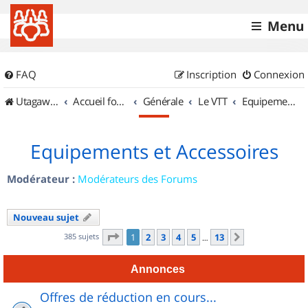
Menu
FAQ
Inscription
Connexion
UtagawaVTT (Randos VTT et VTTAE avec traces GPS)
Accueil forum
Générale
Le VTT
Equipements et Accessoires
Equipements et Accessoires
Modérateur :
Modérateurs des Forums
Nouveau sujet
Page
1
sur
13
385 sujets
1
2
3
4
5
13
Suivant
…
Annonces
Offres de réduction en cours...