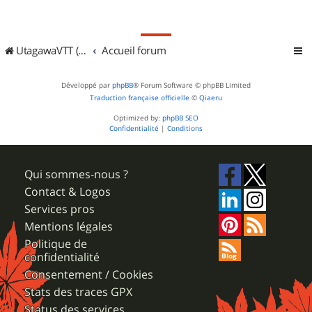
UtagawaVTT (Randos VTT et VTTAE avec traces GPS)
Accueil forum
Développé par
phpBB
® Forum Software © phpBB Limited
Traduction française officielle
©
Qiaeru
Optimized by:
phpBB SEO
Confidentialité
|
Conditions
Qui sommes-nous ?
Contact & Logos
Services pros
Mentions légales
Politique de
confidentialité
Consentement / Cookies
Stats des traces GPX
Status des services