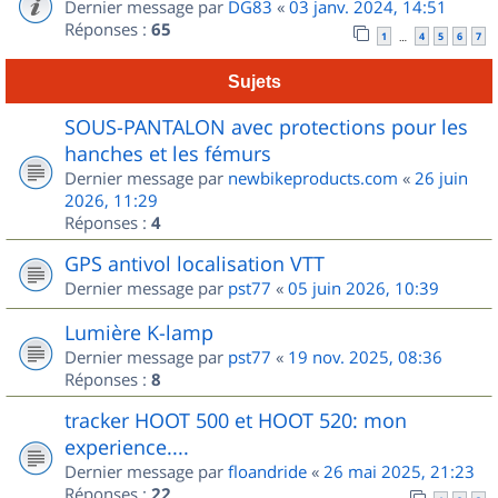
Dernier message par
DG83
«
03 janv. 2024, 14:51
Réponses :
65
1
4
5
6
7
…
Sujets
SOUS-PANTALON avec protections pour les
hanches et les fémurs
Dernier message par
newbikeproducts.com
«
26 juin
2026, 11:29
Réponses :
4
GPS antivol localisation VTT
Dernier message par
pst77
«
05 juin 2026, 10:39
Lumière K-lamp
Dernier message par
pst77
«
19 nov. 2025, 08:36
Réponses :
8
tracker HOOT 500 et HOOT 520: mon
experience....
Dernier message par
floandride
«
26 mai 2025, 21:23
Réponses :
22