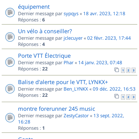
équipement
Dernier message par
sypqys
«
18 avr. 2023, 12:18
Réponses :
6
Un vélo à conseiller?
Dernier message par
jclecuyer
«
02 févr. 2023, 17:44
Réponses :
4
Porte VTT Électrique
Dernier message par
Phar
«
14 janv. 2023, 07:48
Réponses :
22
1
2
3
Balise d'alerte pour le VTT, LYNKX+
Dernier message par
Ben_LYNKX
«
09 déc. 2022, 16:53
Réponses :
22
1
2
3
montre forerunner 245 music
Dernier message par
ZestyCastor
«
13 sept. 2022,
16:28
Réponses :
1