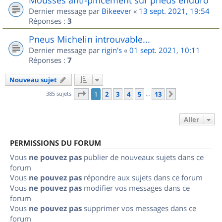
Dernier message par
Bikeever
«
13 sept. 2021, 19:54
Réponses :
3
Pneus Michelin introuvable...
Dernier message par
rigin's
«
01 sept. 2021, 10:11
Réponses :
7
Nouveau sujet
Page
1
sur
13
385 sujets
1
2
3
4
5
13
Suivant
…
Aller
PERMISSIONS DU FORUM
Vous
ne pouvez pas
publier de nouveaux sujets dans ce
forum
Vous
ne pouvez pas
répondre aux sujets dans ce forum
Vous
ne pouvez pas
modifier vos messages dans ce
forum
Vous
ne pouvez pas
supprimer vos messages dans ce
forum