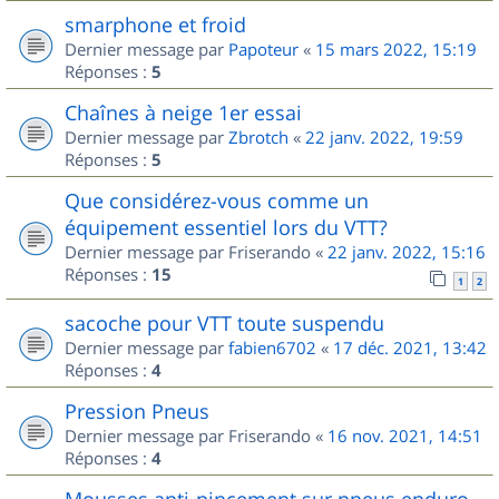
smarphone et froid
Dernier message par
Papoteur
«
15 mars 2022, 15:19
Réponses :
5
Chaînes à neige 1er essai
Dernier message par
Zbrotch
«
22 janv. 2022, 19:59
Réponses :
5
Que considérez-vous comme un
équipement essentiel lors du VTT?
Dernier message par
Friserando
«
22 janv. 2022, 15:16
Réponses :
15
1
2
sacoche pour VTT toute suspendu
Dernier message par
fabien6702
«
17 déc. 2021, 13:42
Réponses :
4
Pression Pneus
Dernier message par
Friserando
«
16 nov. 2021, 14:51
Réponses :
4
Mousses anti-pincement sur pneus enduro