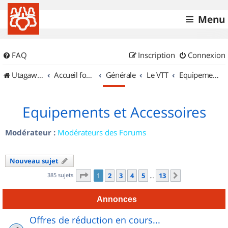
Menu
FAQ
Inscription
Connexion
UtagawaVTT (Randos VTT et VTTAE avec traces GPS)
Accueil forum
Générale
Le VTT
Equipements et Accessoires
Equipements et Accessoires
Modérateur :
Modérateurs des Forums
Nouveau sujet
Page
1
sur
13
385 sujets
1
2
3
4
5
13
Suivant
…
Annonces
Offres de réduction en cours...