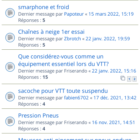
smarphone et froid
Dernier message par
Papoteur
«
15 mars 2022, 15:19
Réponses :
5
Chaînes à neige 1er essai
Dernier message par
Zbrotch
«
22 janv. 2022, 19:59
Réponses :
5
Que considérez-vous comme un
équipement essentiel lors du VTT?
Dernier message par
Friserando
«
22 janv. 2022, 15:16
Réponses :
15
1
2
sacoche pour VTT toute suspendu
Dernier message par
fabien6702
«
17 déc. 2021, 13:42
Réponses :
4
Pression Pneus
Dernier message par
Friserando
«
16 nov. 2021, 14:51
Réponses :
4
Mousses anti-pincement sur pneus enduro