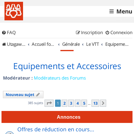
Menu
FAQ
Inscription
Connexion
UtagawaVTT (Randos VTT et VTTAE avec traces GPS)
Accueil forum
Générale
Le VTT
Equipements et Accessoires
Equipements et Accessoires
Modérateur :
Modérateurs des Forums
Nouveau sujet
Page
1
sur
13
385 sujets
1
2
3
4
5
13
Suivant
…
Annonces
Offres de réduction en cours...