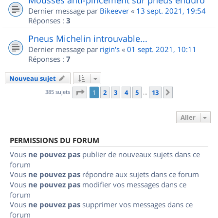
Dernier message par
Bikeever
«
13 sept. 2021, 19:54
Réponses :
3
Pneus Michelin introuvable...
Dernier message par
rigin's
«
01 sept. 2021, 10:11
Réponses :
7
Nouveau sujet
Page
1
sur
13
385 sujets
1
2
3
4
5
13
Suivant
…
Aller
PERMISSIONS DU FORUM
Vous
ne pouvez pas
publier de nouveaux sujets dans ce
forum
Vous
ne pouvez pas
répondre aux sujets dans ce forum
Vous
ne pouvez pas
modifier vos messages dans ce
forum
Vous
ne pouvez pas
supprimer vos messages dans ce
forum