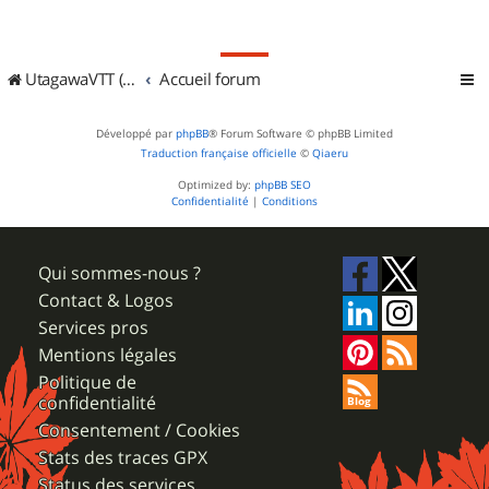
UtagawaVTT (Randos VTT et VTTAE avec traces GPS)
Accueil forum
Développé par
phpBB
® Forum Software © phpBB Limited
Traduction française officielle
©
Qiaeru
Optimized by:
phpBB SEO
Confidentialité
|
Conditions
Qui sommes-nous ?
Contact & Logos
Services pros
Mentions légales
Politique de
confidentialité
Consentement / Cookies
Stats des traces GPX
Status des services