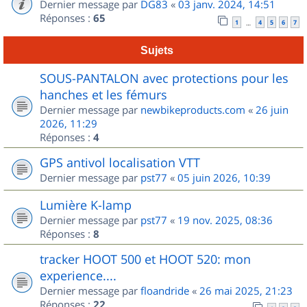
Dernier message par
DG83
«
03 janv. 2024, 14:51
Réponses :
65
1
4
5
6
7
…
Sujets
SOUS-PANTALON avec protections pour les
hanches et les fémurs
Dernier message par
newbikeproducts.com
«
26 juin
2026, 11:29
Réponses :
4
GPS antivol localisation VTT
Dernier message par
pst77
«
05 juin 2026, 10:39
Lumière K-lamp
Dernier message par
pst77
«
19 nov. 2025, 08:36
Réponses :
8
tracker HOOT 500 et HOOT 520: mon
experience....
Dernier message par
floandride
«
26 mai 2025, 21:23
Réponses :
22