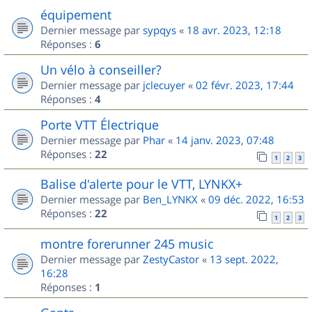
équipement
Dernier message par
sypqys
«
18 avr. 2023, 12:18
Réponses :
6
Un vélo à conseiller?
Dernier message par
jclecuyer
«
02 févr. 2023, 17:44
Réponses :
4
Porte VTT Électrique
Dernier message par
Phar
«
14 janv. 2023, 07:48
Réponses :
22
1
2
3
Balise d'alerte pour le VTT, LYNKX+
Dernier message par
Ben_LYNKX
«
09 déc. 2022, 16:53
Réponses :
22
1
2
3
montre forerunner 245 music
Dernier message par
ZestyCastor
«
13 sept. 2022,
16:28
Réponses :
1