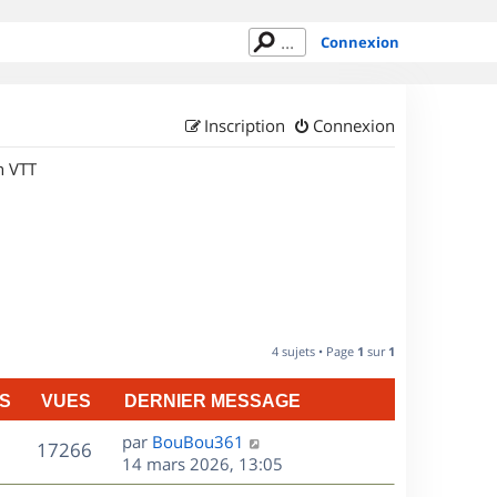
Connexion
Inscription
Connexion
n VTT
4 sujets • Page
1
sur
1
S
VUES
DERNIER MESSAGE
D
par
BouBou361
V
17266
e
14 mars 2026, 13:05
r
u