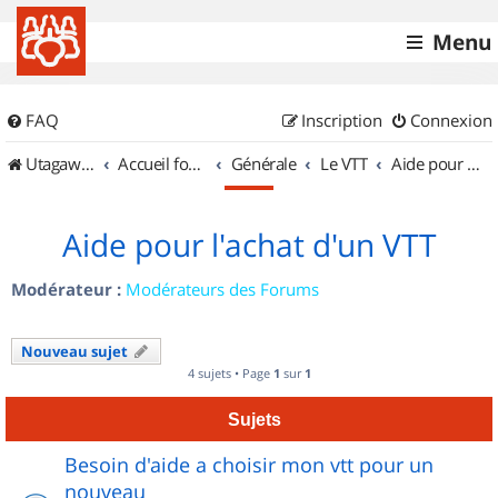
Menu
FAQ
Inscription
Connexion
UtagawaVTT (Randos VTT et VTTAE avec traces GPS)
Accueil forum
Générale
Le VTT
Aide pour l'achat d'un VTT
Aide pour l'achat d'un VTT
Modérateur :
Modérateurs des Forums
Nouveau sujet
4 sujets • Page
1
sur
1
Sujets
Besoin d'aide a choisir mon vtt pour un
nouveau