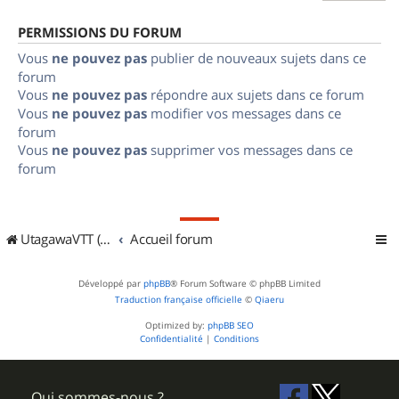
PERMISSIONS DU FORUM
Vous
ne pouvez pas
publier de nouveaux sujets dans ce
forum
Vous
ne pouvez pas
répondre aux sujets dans ce forum
Vous
ne pouvez pas
modifier vos messages dans ce
forum
Vous
ne pouvez pas
supprimer vos messages dans ce
forum
UtagawaVTT (Randos VTT et VTTAE avec traces GPS)
Accueil forum
Développé par
phpBB
® Forum Software © phpBB Limited
Traduction française officielle
©
Qiaeru
Optimized by:
phpBB SEO
Confidentialité
|
Conditions
Qui sommes-nous ?