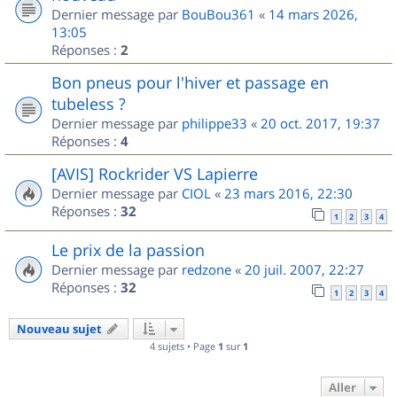
Dernier message par
BouBou361
«
14 mars 2026,
13:05
Réponses :
2
Bon pneus pour l'hiver et passage en
tubeless ?
Dernier message par
philippe33
«
20 oct. 2017, 19:37
Réponses :
4
[AVIS] Rockrider VS Lapierre
Dernier message par
CIOL
«
23 mars 2016, 22:30
Réponses :
32
1
2
3
4
Le prix de la passion
Dernier message par
redzone
«
20 juil. 2007, 22:27
Réponses :
32
1
2
3
4
Nouveau sujet
4 sujets • Page
1
sur
1
Aller