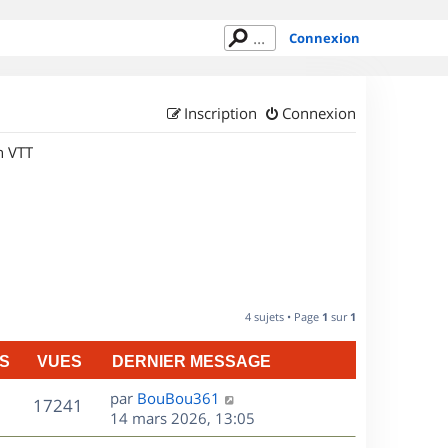
Connexion
Inscription
Connexion
n VTT
4 sujets • Page
1
sur
1
S
VUES
DERNIER MESSAGE
D
par
BouBou361
V
17241
e
14 mars 2026, 13:05
r
u