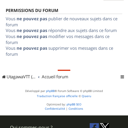
PERMISSIONS DU FORUM
Vous
ne pouvez pas
publier de nouveaux sujets dans ce
forum
Vous
ne pouvez pas
répondre aux sujets dans ce forum
Vous
ne pouvez pas
modifier vos messages dans ce
forum
Vous
ne pouvez pas
supprimer vos messages dans ce
forum
UtagawaVTT (Randos VTT et VTTAE avec traces GPS)
Accueil forum
Développé par
phpBB
® Forum Software © phpBB Limited
Traduction française officielle
©
Qiaeru
Optimized by:
phpBB SEO
Confidentialité
|
Conditions
Qui sommes-nous ?