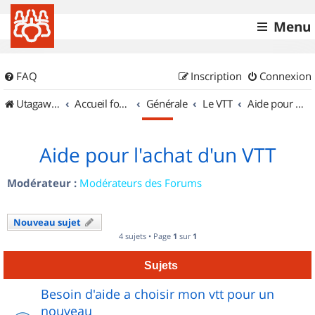
Menu
FAQ
Inscription
Connexion
UtagawaVTT (Randos VTT et VTTAE avec traces GPS)
Accueil forum
Générale
Le VTT
Aide pour l'achat d'un VTT
Aide pour l'achat d'un VTT
Modérateur :
Modérateurs des Forums
Nouveau sujet
4 sujets • Page
1
sur
1
Sujets
Besoin d'aide a choisir mon vtt pour un
nouveau