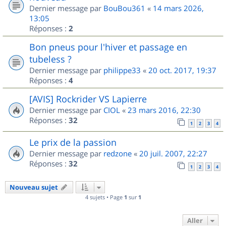
Dernier message par
BouBou361
«
14 mars 2026,
13:05
Réponses :
2
Bon pneus pour l'hiver et passage en
tubeless ?
Dernier message par
philippe33
«
20 oct. 2017, 19:37
Réponses :
4
[AVIS] Rockrider VS Lapierre
Dernier message par
CIOL
«
23 mars 2016, 22:30
Réponses :
32
1
2
3
4
Le prix de la passion
Dernier message par
redzone
«
20 juil. 2007, 22:27
Réponses :
32
1
2
3
4
Nouveau sujet
4 sujets • Page
1
sur
1
Aller