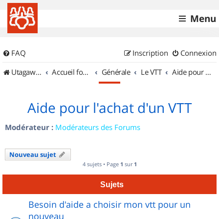
Menu
FAQ
Inscription
Connexion
UtagawaVTT (Randos VTT et VTTAE avec traces GPS)
Accueil forum
Générale
Le VTT
Aide pour l'achat d'un VTT
Aide pour l'achat d'un VTT
Modérateur :
Modérateurs des Forums
Nouveau sujet
4 sujets • Page
1
sur
1
Sujets
Besoin d'aide a choisir mon vtt pour un
nouveau