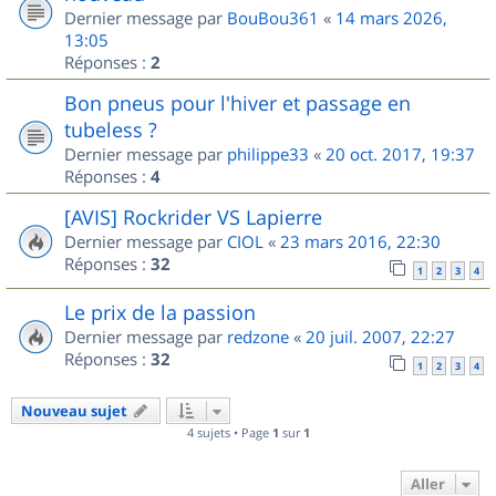
Dernier message par
BouBou361
«
14 mars 2026,
13:05
Réponses :
2
Bon pneus pour l'hiver et passage en
tubeless ?
Dernier message par
philippe33
«
20 oct. 2017, 19:37
Réponses :
4
[AVIS] Rockrider VS Lapierre
Dernier message par
CIOL
«
23 mars 2016, 22:30
Réponses :
32
1
2
3
4
Le prix de la passion
Dernier message par
redzone
«
20 juil. 2007, 22:27
Réponses :
32
1
2
3
4
Nouveau sujet
4 sujets • Page
1
sur
1
Aller