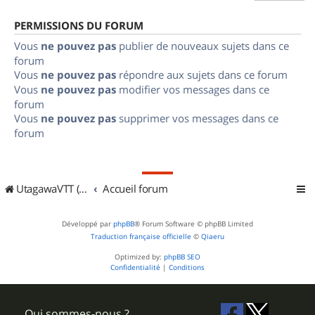
PERMISSIONS DU FORUM
Vous
ne pouvez pas
publier de nouveaux sujets dans ce
forum
Vous
ne pouvez pas
répondre aux sujets dans ce forum
Vous
ne pouvez pas
modifier vos messages dans ce
forum
Vous
ne pouvez pas
supprimer vos messages dans ce
forum
UtagawaVTT (Randos VTT et VTTAE avec traces GPS)
Accueil forum
Développé par
phpBB
® Forum Software © phpBB Limited
Traduction française officielle
©
Qiaeru
Optimized by:
phpBB SEO
Confidentialité
|
Conditions
Qui sommes-nous ?