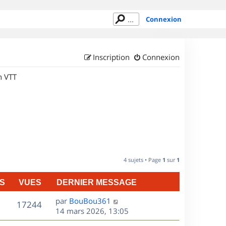
Connexion
Inscription
Connexion
n VTT
4 sujets • Page
1
sur
1
S
VUES
DERNIER MESSAGE
D
par
BouBou361
V
17244
e
14 mars 2026, 13:05
r
u