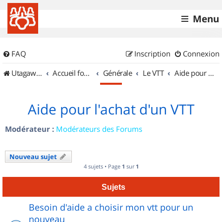
Menu
FAQ
Inscription
Connexion
UtagawaVTT (Randos VTT et VTTAE avec traces GPS)
Accueil forum
Générale
Le VTT
Aide pour l'achat d'un VTT
Aide pour l'achat d'un VTT
Modérateur :
Modérateurs des Forums
Nouveau sujet
4 sujets • Page
1
sur
1
Sujets
Besoin d'aide a choisir mon vtt pour un
nouveau