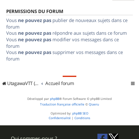
PERMISSIONS DU FORUM
Vous
ne pouvez pas
publier de nouveaux sujets dans ce
forum
Vous
ne pouvez pas
répondre aux sujets dans ce forum
Vous
ne pouvez pas
modifier vos messages dans ce
forum
Vous
ne pouvez pas
supprimer vos messages dans ce
forum
UtagawaVTT (Randos VTT et VTTAE avec traces GPS)
Accueil forum
Développé par
phpBB
® Forum Software © phpBB Limited
Traduction française officielle
©
Qiaeru
Optimized by:
phpBB SEO
Confidentialité
|
Conditions
Qui sommes-nous ?