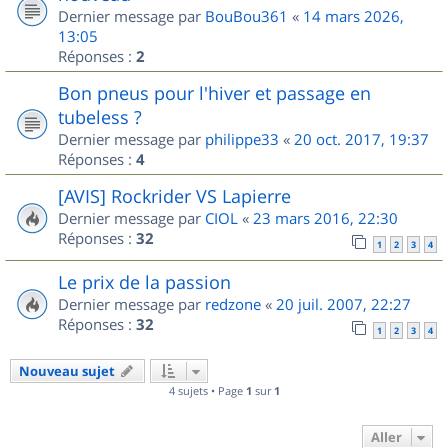
Dernier message par
BouBou361
«
14 mars 2026,
13:05
Réponses :
2
Bon pneus pour l'hiver et passage en
tubeless ?
Dernier message par
philippe33
«
20 oct. 2017, 19:37
Réponses :
4
[AVIS] Rockrider VS Lapierre
Dernier message par
CIOL
«
23 mars 2016, 22:30
Réponses :
32
1
2
3
4
Le prix de la passion
Dernier message par
redzone
«
20 juil. 2007, 22:27
Réponses :
32
1
2
3
4
Nouveau sujet
4 sujets • Page
1
sur
1
Aller