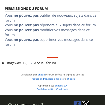
PERMISSIONS DU FORUM
Vous
ne pouvez pas
publier de nouveaux sujets dans ce
forum
Vous
ne pouvez pas
répondre aux sujets dans ce forum
Vous
ne pouvez pas
modifier vos messages dans ce
forum
Vous
ne pouvez pas
supprimer vos messages dans ce
forum
UtagawaVTT (Randos VTT et VTTAE avec traces GPS)
Accueil forum
Développé par
phpBB
® Forum Software © phpBB Limited
Traduction française officielle
©
Qiaeru
Optimized by:
phpBB SEO
Confidentialité
|
Conditions
Qui sommes-nous ?