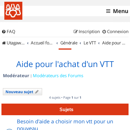
Menu
FAQ
Inscription
Connexion
UtagawaVTT (Randos VTT et VTTAE avec traces GPS)
Accueil forum
Générale
Le VTT
Aide pour l'achat d'un VTT
Aide pour l'achat d'un VTT
Modérateur :
Modérateurs des Forums
Nouveau sujet
4 sujets • Page
1
sur
1
Sujets
Besoin d'aide a choisir mon vtt pour un
nouveau