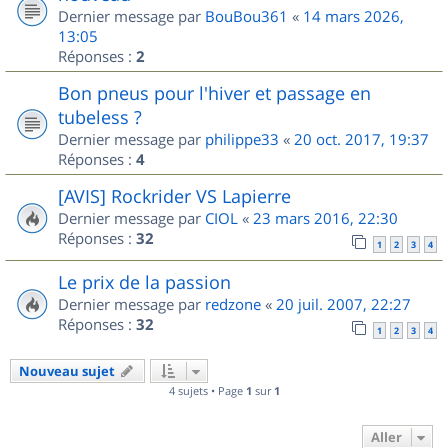
Dernier message par
BouBou361
«
14 mars 2026,
13:05
Réponses :
2
Bon pneus pour l'hiver et passage en
tubeless ?
Dernier message par
philippe33
«
20 oct. 2017, 19:37
Réponses :
4
[AVIS] Rockrider VS Lapierre
Dernier message par
CIOL
«
23 mars 2016, 22:30
Réponses :
32
1
2
3
4
Le prix de la passion
Dernier message par
redzone
«
20 juil. 2007, 22:27
Réponses :
32
1
2
3
4
Nouveau sujet
4 sujets • Page
1
sur
1
Aller