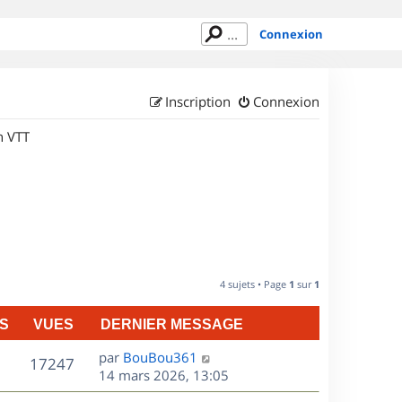
Connexion
Inscription
Connexion
n VTT
4 sujets • Page
1
sur
1
S
VUES
DERNIER MESSAGE
D
par
BouBou361
V
17247
e
14 mars 2026, 13:05
r
u