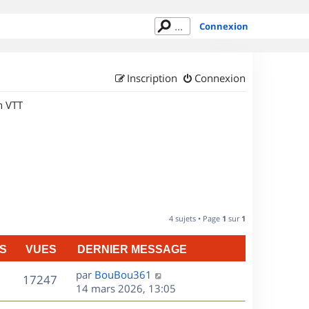
Connexion
Inscription
Connexion
n VTT
4 sujets • Page
1
sur
1
S
VUES
DERNIER MESSAGE
D
par
BouBou361
V
17247
e
14 mars 2026, 13:05
r
u