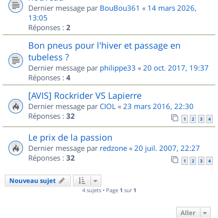
Dernier message par
BouBou361
«
14 mars 2026,
13:05
Réponses :
2
Bon pneus pour l'hiver et passage en
tubeless ?
Dernier message par
philippe33
«
20 oct. 2017, 19:37
Réponses :
4
[AVIS] Rockrider VS Lapierre
Dernier message par
CIOL
«
23 mars 2016, 22:30
Réponses :
32
1
2
3
4
Le prix de la passion
Dernier message par
redzone
«
20 juil. 2007, 22:27
Réponses :
32
1
2
3
4
Nouveau sujet
4 sujets • Page
1
sur
1
Aller