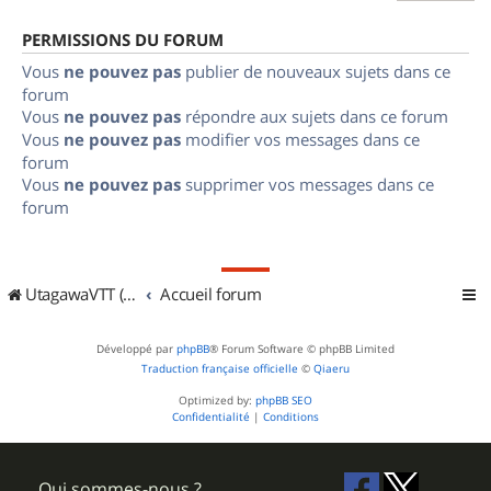
PERMISSIONS DU FORUM
Vous
ne pouvez pas
publier de nouveaux sujets dans ce
forum
Vous
ne pouvez pas
répondre aux sujets dans ce forum
Vous
ne pouvez pas
modifier vos messages dans ce
forum
Vous
ne pouvez pas
supprimer vos messages dans ce
forum
UtagawaVTT (Randos VTT et VTTAE avec traces GPS)
Accueil forum
Développé par
phpBB
® Forum Software © phpBB Limited
Traduction française officielle
©
Qiaeru
Optimized by:
phpBB SEO
Confidentialité
|
Conditions
Qui sommes-nous ?