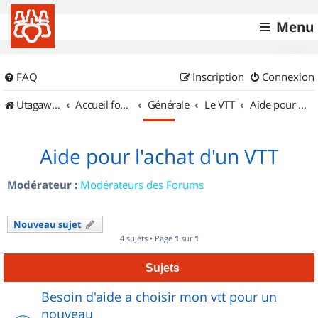
Menu
FAQ
Inscription
Connexion
UtagawaVTT (Randos VTT et VTTAE avec traces GPS)
Accueil forum
Générale
Le VTT
Aide pour l'achat d'un VTT
Aide pour l'achat d'un VTT
Modérateur :
Modérateurs des Forums
Nouveau sujet
4 sujets • Page
1
sur
1
Sujets
Besoin d'aide a choisir mon vtt pour un
nouveau