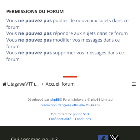
PERMISSIONS DU FORUM
Vous
ne pouvez pas
publier de nouveaux sujets dans ce
forum
Vous
ne pouvez pas
répondre aux sujets dans ce forum
Vous
ne pouvez pas
modifier vos messages dans ce
forum
Vous
ne pouvez pas
supprimer vos messages dans ce
forum
UtagawaVTT (Randos VTT et VTTAE avec traces GPS)
Accueil forum
Développé par
phpBB
® Forum Software © phpBB Limited
Traduction française officielle
©
Qiaeru
Optimized by:
phpBB SEO
Confidentialité
|
Conditions
Qui sommes-nous ?