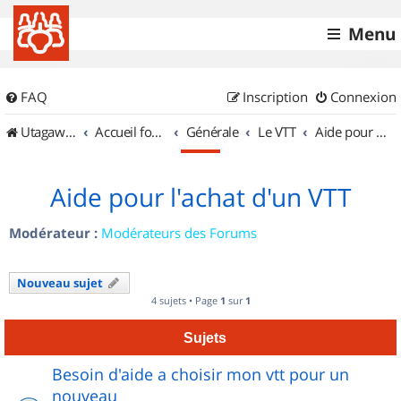
Menu
FAQ
Inscription
Connexion
UtagawaVTT (Randos VTT et VTTAE avec traces GPS)
Accueil forum
Générale
Le VTT
Aide pour l'achat d'un VTT
Aide pour l'achat d'un VTT
Modérateur :
Modérateurs des Forums
Nouveau sujet
4 sujets • Page
1
sur
1
Sujets
Besoin d'aide a choisir mon vtt pour un
nouveau