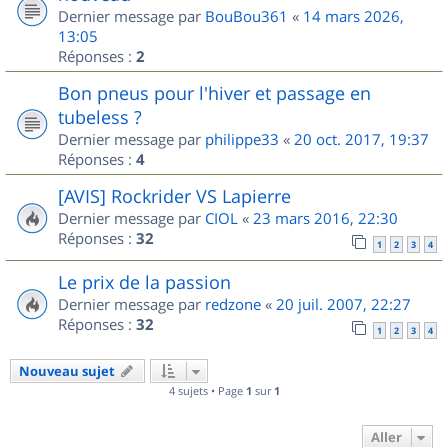
Dernier message par
BouBou361
«
14 mars 2026,
13:05
Réponses :
2
Bon pneus pour l'hiver et passage en
tubeless ?
Dernier message par
philippe33
«
20 oct. 2017, 19:37
Réponses :
4
[AVIS] Rockrider VS Lapierre
Dernier message par
CIOL
«
23 mars 2016, 22:30
Réponses :
32
1
2
3
4
Le prix de la passion
Dernier message par
redzone
«
20 juil. 2007, 22:27
Réponses :
32
1
2
3
4
Nouveau sujet
4 sujets • Page
1
sur
1
Aller