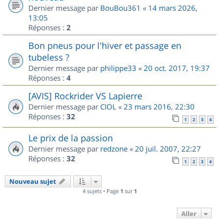
Dernier message par
BouBou361
«
14 mars 2026,
13:05
Réponses :
2
Bon pneus pour l'hiver et passage en
tubeless ?
Dernier message par
philippe33
«
20 oct. 2017, 19:37
Réponses :
4
[AVIS] Rockrider VS Lapierre
Dernier message par
CIOL
«
23 mars 2016, 22:30
Réponses :
32
1
2
3
4
Le prix de la passion
Dernier message par
redzone
«
20 juil. 2007, 22:27
Réponses :
32
1
2
3
4
Nouveau sujet
4 sujets • Page
1
sur
1
Aller