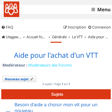
Menu
FAQ
Inscription
Connexion
UtagawaVTT (Randos VTT et VTTAE avec traces GPS)
Accueil forum
Générale
Le VTT
Aide pour l'achat d'un VTT
Aide pour l'achat d'un VTT
Modérateur :
Modérateurs des Forums
Nouveau sujet
4 sujets • Page
1
sur
1
Sujets
Besoin d'aide a choisir mon vtt pour un
nouveau