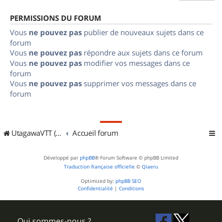
PERMISSIONS DU FORUM
Vous
ne pouvez pas
publier de nouveaux sujets dans ce
forum
Vous
ne pouvez pas
répondre aux sujets dans ce forum
Vous
ne pouvez pas
modifier vos messages dans ce
forum
Vous
ne pouvez pas
supprimer vos messages dans ce
forum
UtagawaVTT (Randos VTT et VTTAE avec traces GPS)
Accueil forum
Développé par
phpBB
® Forum Software © phpBB Limited
Traduction française officielle
©
Qiaeru
Optimized by:
phpBB SEO
Confidentialité
|
Conditions
Qui sommes-nous ?